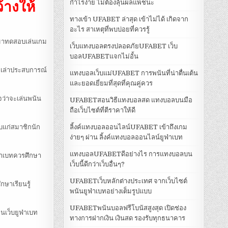
้างให้
กำไรง่าย ไม่ต้องลุ้นผลแพ้ชนะ
ทางเข้า UFABET ล่าสุด เข้าไม่ได้ เกิดจาก
อะไร สาเหตุที่พบบ่อยที่ควรรู้
ข้ามาทดสอบเล่นเกม
เว็บแทงบอลตรงปลอดภัยUFABET เว็บ
บอลUFABETแจกไม่อั้น
ละก็เล่าประสบการณ์
แทงบอลเว็บแม่UFABET การพนันที่น่าตื่นเต้น
และยอดเยี่ยมที่สุดที่คุณคู่ควร
ใจว่าจะเล่นพนัน
UFABETสอนวิธีแทงบอลสด แทงบอลบนมือ
ถือเว็บไซต์ที่ตีราคาให้ดี
ยบแก่สมาชิกนัก
ลิ้งค์แทงบอลออนไลน์UFABET เข้าถึงเกม
ง่ายๆ ผ่าน ลิ้งค์แทงบอลออนไลน์ยูฟ่าเบท
แทงบอลUFABETดีอย่างไร การแทงบอลบน
ฟ่าเบทควรศึกษา
เว็บนี้ดีกว่าเว็บอื่นๆ?
UFABETเว็บหลักต่างประเทศ จากเว็บไซต์
กษาเรียนรู้
พนันยูฟ่าเบทอย่างเต็มรูปแบบ
UFABETพนันบอลฟรีโบนัสสูงสุด เปิดช่อง
นเว็บยูฟ่าเบท
ทางการฝากเงิน เงินสด รองรับทุกธนาคาร