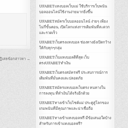
UFABETแทงบอลเว็บแม่ ใช้บริการเว็บพนัน
บอลออนไลน์ใช้งานง่ายมากยิ่งขึ้น
UFABETสมัครเว็บบอลออนไลน์ ง่ายๆ เพียง
ไม่กี่ขั้นตอน, เปิดโลกแห่งการเดิมพันที่สะดวก
และรวดเร็ว
UFABETเว็บตรงแทงบอล ช่องทางยังเปิดกว้าง
ให้กับทุกๆกลุ่ม
UFABETเว็บแทงบอลดีที่สุด เว็บ
ิเสธข้อกล่าวหา →
ตรงUFABETทำเงิน
UFABETเว็บตรงสมัครฟรี ประสบการณ์การ
เดิมพันที่มั่นคงและปลอดภัย
UFABETสมัครแทงบอลเว็บตรง หนทางใน
การลงทุน ที่ทำเงินได้จริงอีกด้วย
UFABETทางเข้าเว็บไซต์แม่ ประตูสู่โลกของ
เกมพนันที่มีคุณภาพและน่าเชื่อถือ
UFABETทางเข้าแทงบอลฟรี มีข้อเสนอใดบ้าง
สำหรับการเข้าแทงบอลฟรี?