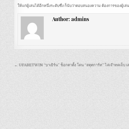
ให้แก่ผู้เล่นได้อีกหนึ่งระดับซึ่ง ก็นับว่าตอบสนองความ ต้องการของผู้เล่
Author:
admins
เมนู
นำทาง
← UFABETWIN “บาเยิร์น” ช็อกตาตั้ง โดน “สตุตการ์ท” ไล่เจ๊าทดเจ็บ เส
เรื่อง