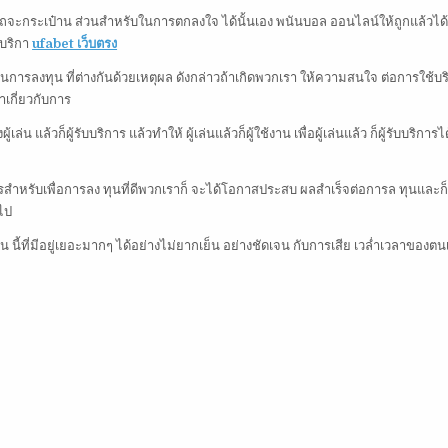
ารถจะกระเป๋าน ส่วนสำหรับในการตกลงใจ ได้นั้นเอง พนันบอล ออนไลน์ให้ถูกแล้วได้เง
บบริกา
ufabet เว็บตรง
ารลงทุน ที่ต่างกันด้วยเหตุผล ดังกล่าวถ้าเกิดพวกเรา ให้ความสนใจ ต่อการใช้บริ
เกี่ยวกับการ
น แล้วก็ผู้รับบริการ แล้วทำให้ ผู้เล่นแล้วก็ผู้ใช้งาน เพื่อผู้เล่นแล้ว ก็ผู้รับบริกา
รสำหรับเพื่อการลง ทุนที่ดีพวกเราก็ จะได้โอกาสประสบ ผลสำเร็จต่อการล ทุนและก็กา
อไป
ี้ที่มีอยู่เยอะมากๆ ได้อย่างไม่ยากเย็น อย่างชัดเจน กับการเสีย เวล่ำเวลาของตนเ