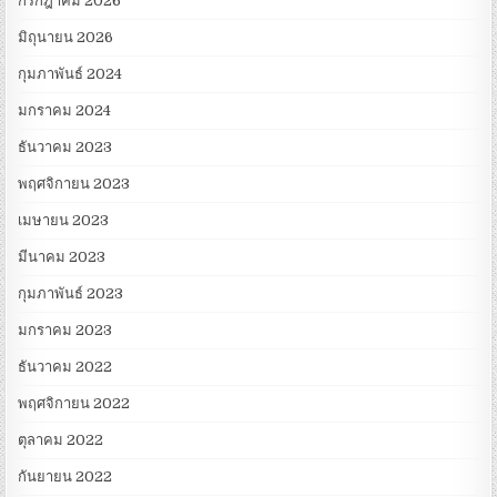
กรกฎาคม 2026
มิถุนายน 2026
กุมภาพันธ์ 2024
มกราคม 2024
ธันวาคม 2023
พฤศจิกายน 2023
เมษายน 2023
มีนาคม 2023
กุมภาพันธ์ 2023
มกราคม 2023
ธันวาคม 2022
พฤศจิกายน 2022
ตุลาคม 2022
กันยายน 2022