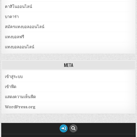
คาสิโนออนไลน์
บาคาร่า
สมัครแทงบอลออนไลน์
แทงบอลฟรี
แทงบอลออนไลน์
META
เข้าสู่ระบบ
เข้าฟีด
แสดงความเห็นฟีด
WordPress.org