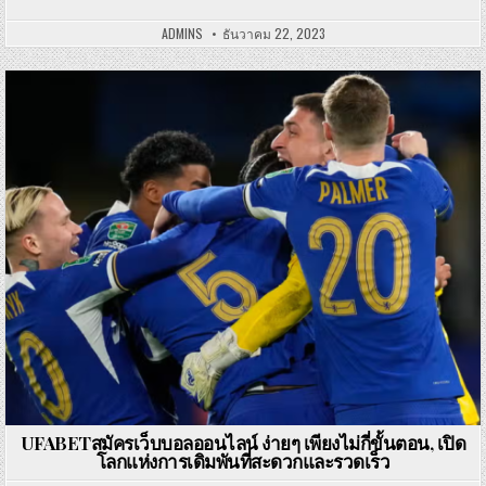
ADMINS
ธันวาคม 22, 2023
Posted
in
UFABETสมัครเว็บบอลออนไลน์ ง่ายๆ เพียงไม่กี่ขั้นตอน, เปิด
โลกแห่งการเดิมพันที่สะดวกและรวดเร็ว