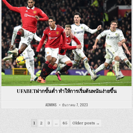
Posted
in
UFABETฝากขั้นต่ำ ทำให้การเริ่มต้นพนันง่ายขึ้น
ADMINS
ธันวาคม 7, 2023
Posts
1
2
3
…
65
Older posts →
pagination