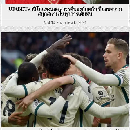
UFABETคาสิโนแทงบอล สวรรค์ของนักพนัน ที่มอบความ
สนุกสนานในทุกการเดิมพัน
ADMINS
มกราคม 13, 2024
Posted
in