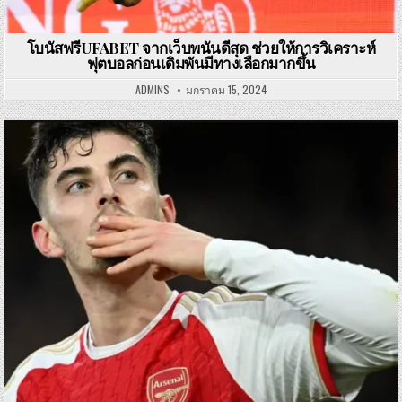
โบนัสฟรีUFABET จากเว็บพนันดีสุด ช่วยให้การวิเคราะห์
ฟุตบอลก่อนเดิมพันมีทางเลือกมากขึ้น
ADMINS
มกราคม 15, 2024
Posted
in