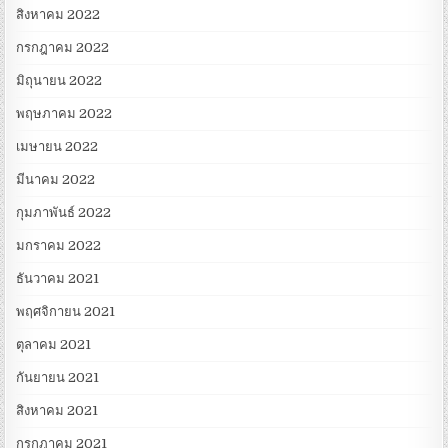
สิงหาคม 2022
กรกฎาคม 2022
มิถุนายน 2022
พฤษภาคม 2022
เมษายน 2022
มีนาคม 2022
กุมภาพันธ์ 2022
มกราคม 2022
ธันวาคม 2021
พฤศจิกายน 2021
ตุลาคม 2021
กันยายน 2021
สิงหาคม 2021
กรกฎาคม 2021