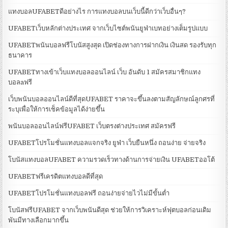
แทงบอลUFABETดีอย่างไร การแทงบอลบนเว็บนี้ดีกว่าเว็บอื่นๆ?
UFABETเว็บหลักต่างประเทศ จากเว็บไซต์พนันยูฟ่าเบทอย่างเต็มรูปแบบ
UFABETพนันบอลฟรีโบนัสสูงสุด เปิดช่องทางการฝากเงิน เงินสด รองรับทุก
ธนาคาร
UFABETทางเข้าเว็บแทงบอลออนไลน์ เว็บ อันดับ 1 สมัครสมาชิกแทง
บอลaฟรี
เว็บพนันบอลออนไลน์ดีที่สุดUFABET ราคาจะขึ้นลงตามสัญลักษณ์ลูกศรที่
ระบุเพื่อให้การเช็คข้อมูลได้ง่ายขึ้น
พนันบอลออนไลน์ฟรีUFABET เว็บตรงต่างประเทศ สมัครฟรี
UFABETโปรโมชั่นแทงบอลแจกจริง ยูฟ่า เว็บยืนหนึ่ง ถอนง่าย จ่ายจริง
โบนัสแทงบอลUFABET ความรวดเร็วทางด้านการจ่ายเงิน UFABETออโต้
UFABETฟรีเครดิตแทงบอลดีที่สุด
UFABETโปรโมชั่นแทงบอลฟรี ถอนง่ายจ่ายไวไม่มีขั้นต่ำ
โบนัสฟรีUFABET จากเว็บพนันดีสุด ช่วยให้การวิเคราะห์ฟุตบอลก่อนเดิม
พันมีทางเลือกมากขึ้น