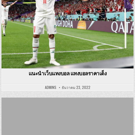
แนะนำเว็บแทงบอล แทงบอลราคาเต็ง
ADMINS
ธันวาคม 23, 2022
Posted
in