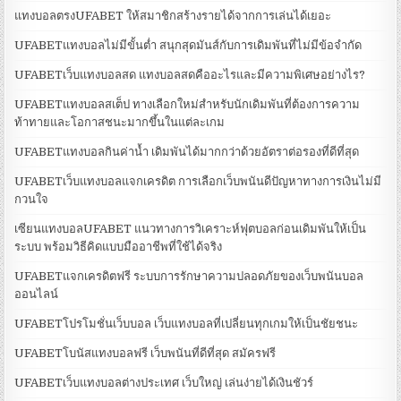
แทงบอลตรงUFABET ให้สมาชิกสร้างรายได้จากการเล่นได้เยอะ
UFABETแทงบอลไม่มีขั้นต่ำ สนุกสุดมันส์กับการเดิมพันที่ไม่มีข้อจำกัด
UFABETเว็บแทงบอลสด แทงบอลสดคืออะไรและมีความพิเศษอย่างไร?
UFABETแทงบอลสเต็ป ทางเลือกใหม่สำหรับนักเดิมพันที่ต้องการความ
ท้าทายและโอกาสชนะมากขึ้นในแต่ละเกม
UFABETแทงบอลกินค่าน้ำ เดิมพันได้มากกว่าด้วยอัตราต่อรองที่ดีที่สุด
UFABETเว็บแทงบอลแจกเครดิต การเลือกเว็บพนันดีปัญหาทางการเงินไม่มี
กวนใจ
เซียนแทงบอลUFABET แนวทางการวิเคราะห์ฟุตบอลก่อนเดิมพันให้เป็น
ระบบ พร้อมวิธีคิดแบบมืออาชีพที่ใช้ได้จริง
UFABETแจกเครดิตฟรี ระบบการรักษาความปลอดภัยของเว็บพนันบอล
ออนไลน์
UFABETโปรโมชั่นเว็บบอล เว็บแทงบอลที่เปลี่ยนทุกเกมให้เป็นชัยชนะ
UFABETโบนัสแทงบอลฟรี เว็บพนันที่ดีที่สุด สมัครฟรี
UFABETเว็บแทงบอลต่างประเทศ เว็บใหญ่ เล่นง่ายได้เงินชัวร์