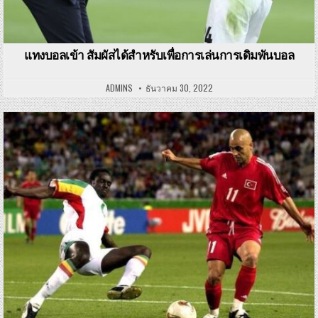
แทงบอลเข้า สัมผัสได้สำหรับเพื่อการเล่นการเดิมพันบอล
ADMINS
ธันวาคม 30, 2022
Posted
in