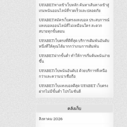
UFABETทางเข้าเว็บหลัก ค้นหาเส้นทางเข้าสู่
เกมพนันออนไลน์ที่รวดเร็วและปลอดภัย
UFABETสมัครเว็บตรงแทงบอล ประสบการณ์
แทงบอลออนไลน์ที่ไม่เหมือนใคร สะดวก
สบายทุกขั้นตอน
UFABETเว็บตรงที่ดีที่สุด บริการเดิมพันอันดับ
หนึ่งที่ให้คุณได้มากกว่าเกมการเดิมพัน
UFABETฝากขั้นต่ำ ทำให้การเริ่มต้นพนันง่าย
ขึ้น
UFABETเว็บพนันอันดับ1 ด้วยบริการที่เหนือ
กว่าและความน่าเชื่อถือ
UFABETเว็บแทงบอลดีสุด UFABET เว็บตรง
ฝากไม่มีขั้นต่ำ โปรโมชั่นดี
คลังเก็บ
สิงหาคม 2026