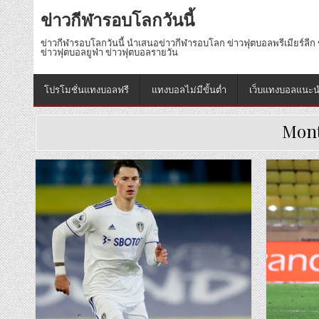
Skip
ข่าวกีฬารอบโลกวันนี้
to
content
ข่าวกีฬารอบโลกวันนี้ นำเสนอข่าวกีฬารอบโลก ข่าวฟุตบอลพรีเมียร์ลีก
ข่าวฟุตบอลยูฟ่า ข่าวฟุตบอลรายวัน
โปรโมชั่นแทงบอลฟรี
แทงบอลไม่มีขั้นต่ำ
เว็บแทงบอลแนะ
Mon
Posted
in