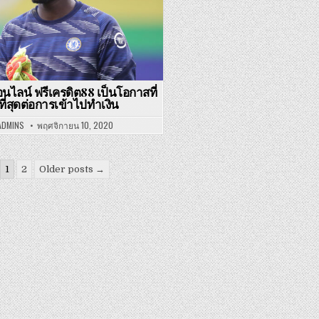
นไลน์ ฟรีเครดิต88 เป็นโอกาสที่
ีที่สุดต่อการเข้าไปทำเงิน
ADMINS
พฤศจิกายน 10, 2020
1
2
Older posts →