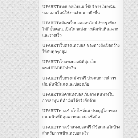
UFABETแทงบอลเว็บแม่ ใช้บริการเว็บพนัน
บอลออนไลน์ใช้งานง่ายมากยิ่งขึ้น
UFABETสมัครเว็บบอลออนไลน์ ง่ายๆ เพียง
ไม่กี่ขั้นตอน, เปิดโลกแห่งการเดิมพันที่สะดวก
และรวดเร็ว
UFABETเว็บตรงแทงบอล ช่องทางยังเปิดกว้าง
ให้กับทุกๆกลุ่ม
UFABETเว็บแทงบอลดีที่สุด เว็บ
ตรงUFABETทำเงิน
UFABETเว็บตรงสมัครฟรี ประสบการณ์การ
เดิมพันที่มั่นคงและปลอดภัย
UFABETสมัครแทงบอลเว็บตรง หนทางใน
การลงทุน ที่ทำเงินได้จริงอีกด้วย
UFABETทางเข้าเว็บไซต์แม่ ประตูสู่โลกของ
เกมพนันที่มีคุณภาพและน่าเชื่อถือ
UFABETทางเข้าแทงบอลฟรี มีข้อเสนอใดบ้าง
สำหรับการเข้าแทงบอลฟรี?