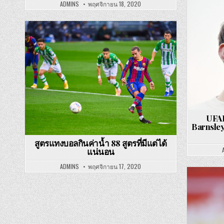
ADMINS
พฤศจิกายน 18, 2020
Posted
in
UFAB
Barnsley
สูตรแทงบอลกินค่าน้ำ 88 สูตรที่มีแต่ได้
แน่นอน
ADMINS
พฤศจิกายน 17, 2020