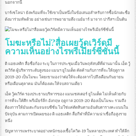
นอกจากนี้
บาร์เซโลน่า ยังพร้อมที่จะใช้เขาเป็นหนึ่งในข้อเสนอสำหรับการซื้อนักเตะชื่อ
ดังมาร่วมทัพด้วย อย่างเช่นการพยายามดึง เนย์มาร์ มาจาก ปารีสฯ เป็นต้น
โมฆะหรือไม่?สื่อเผยวู้ดเวิร์ดมี
ความเห็นอย่างไรพรีเมียร์ซีซั่นนี้
ดิ แอธเลติก สื่อชื่อก้อง ระบุ ในการประชุมเมื่อวันพฤหัสบดีที่ผ่านมานั้น เอ็ด วู้
ดเวิร์ด ผู้บริหารระดับสูงของ แมนฯ ยูไนเต็ด คัดค้านกับการที่จะให้ฤดูกาล
2019-20 เป็นโมฆะ โดยเขามองว่าต่อให้จะต้องลากไปถึงเดือนกันยายน
หรือเดือนตุลาคม มันก็ต้องเตะให้จบสถานเดียว
เอ็ด วู้ดเวิร์ด รองประธานบริหารของ แมนเชสเตอร์ ยูไนเต็ด ไม่เห็นด้วยกับ
การที่จะให้ศึก พรีเมียร์ลีก อังกฤษ ฤดูกาล 2019-20 ต้องเป็นโมฆะ รวมถึง
ต้องการให้มันเตะกันจนจบซีซั่น ไม่ใช่แค่ตัดสินตามอันดับตารางคะแนนใน
ปัจจุบัน ตามการเปิดเผยของ ดิ แอธเลติก สื่อกีฬาที่มีความน่าเชื่อถือสูงราย
หนึ่ง
ปัญหาการแพร่ระบาดอย่างหนักของเชื้อโควิด-19 ในหลายประเทศ ทำให้ลีก