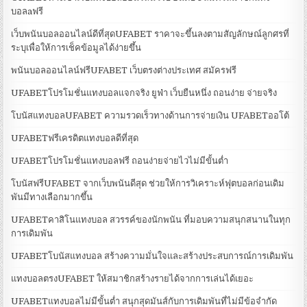
บอลaฟรี
เว็บพนันบอลออนไลน์ดีที่สุดUFABET ราคาจะขึ้นลงตามสัญลักษณ์ลูกศรที่
ระบุเพื่อให้การเช็คข้อมูลได้ง่ายขึ้น
พนันบอลออนไลน์ฟรีUFABET เว็บตรงต่างประเทศ สมัครฟรี
UFABETโปรโมชั่นแทงบอลแจกจริง ยูฟ่า เว็บยืนหนึ่ง ถอนง่าย จ่ายจริง
โบนัสแทงบอลUFABET ความรวดเร็วทางด้านการจ่ายเงิน UFABETออโต้
UFABETฟรีเครดิตแทงบอลดีที่สุด
UFABETโปรโมชั่นแทงบอลฟรี ถอนง่ายจ่ายไวไม่มีขั้นต่ำ
โบนัสฟรีUFABET จากเว็บพนันดีสุด ช่วยให้การวิเคราะห์ฟุตบอลก่อนเดิม
พันมีทางเลือกมากขึ้น
UFABETคาสิโนแทงบอล สวรรค์ของนักพนัน ที่มอบความสนุกสนานในทุก
การเดิมพัน
UFABETโบนัสแทงบอล สร้างความมั่นใจและสร้างประสบการณ์การเดิมพัน
แทงบอลตรงUFABET ให้สมาชิกสร้างรายได้จากการเล่นได้เยอะ
UFABETแทงบอลไม่มีขั้นต่ำ สนุกสุดมันส์กับการเดิมพันที่ไม่มีข้อจำกัด