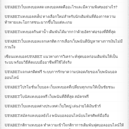
UFABETเว็บแทงบอลสด แทงบอลสดคืออะไรและมีความพิเศษอย่างไร?
UFABETแทงบอลสเต็ป ทางเลือกใหม่สำหรับนักเดิมพันที่ต้องการความ
ท้าทายและโอกาสชนะมากขึ้นในแต่ละเกม
UFABETแทงบอลกินค่าน้ำ เดิมพันได้มากกว่าด้วยอัตราต่อรองที่ดีที่สุด
UFABETเว็บแทงบอลแจกเครดิต การเลือกเว็บพนันดีปัญหาทางการเงินไม่มี
กวนใจ
เซียนแทงบอลUFABET แนวทางการวิเคราะห์ฟุตบอลก่อนเดิมพันให้เป็น
ระบบ พร้อมวิธีคิดแบบมืออาชีพที่ใช้ได้จริง
UFABETแจกเครดิตฟรี ระบบการรักษาความปลอดภัยของเว็บพนันบอล
ออนไลน์
UFABETโปรโมชั่นเว็บบอล เว็บแทงบอลที่เปลี่ยนทุกเกมให้เป็นชัยชนะ
UFABETโบนัสแทงบอลฟรี เว็บพนันที่ดีที่สุด สมัครฟรี
UFABETเว็บแทงบอลต่างประเทศ เว็บใหญ่ เล่นง่ายได้เงินชัวร์
UFABETสมัครแทงบอลยังไง พนันบอลออนไลน์บนโทรศัพท์มือถือ
UFABETกติกาแทงบอล ทำความเข้าใจกติกาการเดิมพันฟุตบอลออนไลน์ให้