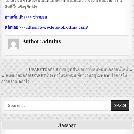
ไปแล้ว จนทำให้ยังไม่เป็นที่แน่ชัดว่าทีมในอันดับ 5 ของ พรีเมียร์ลีก จะได้
สิทธิ์นั้นจริงๆ รึเปล่า
อ่านเพิ่มเติม >>>
ข่าวบอล
คลิกเลย >>>
https://www.letsgotrotting.com/
Author:
admins
เมนู
UFABETมือถือ สำหรับผู้ที่ชื่นชอบการเล่นพนันบอลออนไลน์ →
นำทาง
← แทงบอลมือถือUFABET ก็จะทำให้นักพนัน ที่ทำงานอยู่ไม่พลาด โอกาสใน
การสร้างผลกำไร
เรื่อง
Search
for:
เรื่องล่าสุด