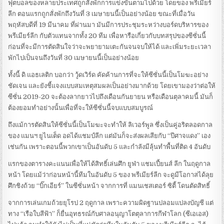
ฟุตบอลของหลายประเทศถูกสั่งพักการแข่งขันตามไปด้วย โดยของ พรีเมียร์
ลีก ตอนแรกถูกสั่งพักถึงวันที่ 3 เมษายนนี้เป็นอย่างน้อย ขณะที่เมื่อวัน
พฤหัสบดีที่ 19 มีนาคม ที่ผ่านมา มันมีการประชุมระหว่างบอร์ดบริหารของ
พรีเมียร์ลีก กับตัวแทนจากทั้ง 20 ทีม เพื่อหารือเกี่ยวกับบทสรุปของซีซั่นนี้
ก่อนที่จะมีการตัดสินใจว่าจะพยายามเตะกันจนจบให้ได้ และเพิ่มระยะเวลา
พักไปเป็นจนถึงวันที่ 30 เมษายนนี้เป็นอย่างน้อย
ทั้งนี้ ดิ แอธเลติก บอกว่า วู้ดเวิร์ด คัดค้านการที่จะให้ซีซั่นนี้เป็นโมฆะอย่าง
ชัดเจน และยังชี้แจงแบบสมเหตุสมผลเป็นอย่างมากด้วย โดยเขามองว่าต่อให้
ซีซั่น 2019-20 จะต้องลากยาวไปถึงเดือนกันยายน หรือเดือนตุลาคมนี้ มันก็
ต้องยอมทำอย่างนั้นเพื่อที่จะให้ซีซั่นนี้จบแบบสมบูรณ์
ถึงแม้การตัดสินให้ซีซั่นนี้เป็นโมฆะจะทำให้ ลิเวอร์พูล ซึ่งเป็นคู่อริตลอดกาล
ของ แมนฯ ยูไนเต็ด อดได้แชมป์ลีก แต่มันก็จะส่งผลเสียกับ “ปีศาจแดง” เอง
เช่นกัน เพราะตอนนี้พวกเขาเป็นอันดับ 5 และกำลังมีลุ้นทำพื้นที่ติด 4 อันดับ
แรกของตารางคะแนนเพื่อให้ได้สิทธิ์เล่นศึก ยูฟ่า แชมเปี้ยนส์ ลีก ในฤดูกาล
หน้า โดยแม้ว่าก่อนหน้านี้ทีมในอันดับ 5 ของ พรีเมียร์ลีก จะดูมีโอกาสได้ลุย
ศึกชิงถ้วย “บิ๊กเอียร์” ในซีซั่นหน้า จากการที่ แมนเชสเตอร์ ซิตี้ โดนตัดสิทธิ์
จากการเล่นเกมถ้วยยุโรป 2 ฤดูกาล เพราะความผิดฐานปลอมแปลงบัญชี แต่
ทาง “เรือใบสีฟ้า” ก็ยื่นอุทธรณ์กับศาลอนุญาโตตุลาการกีฬาโลก (ซีเอเอส)