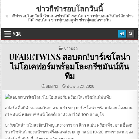
Skip
สิงหาคม 7, 2026
ข่าวกีฬารอบโลกวันนี้
to
content
ข่าวกีฬารอบโลกวันนี้ นำเสนอข่าวกีฬารอบโลก ข่าวฟุตบอลพรีเมียร์ลีก ข่าว
กีฬารอบโลก ข่าวฟุตบอลยูฟ่า ข่าวฟุตบอลรายวัน
MENU
POSTED
ข่าวบอล
IN
UFABETWINS สอบตก!บาร์เซโลน่า
ไม่โอเคฟอร์มพร้อมโละกรีซมันน์พ้น
ทีม
AUTHOR:
PUBLISHED
ADMINS
มีนาคม 23, 2020
DATE:
สปอร์ต สื่อกีฬาของแคว้นกาตาลุนย่า ระบุ บาร์เซโลน่า พร้อมปล่อย อ็องตวน
กรีซมันน์ หลังจบซีซั่นนี้ โดยตั้งค่าหัวเอาไว้ที่ 100 ล้านยูโร
บาร์เซโลน่า สโมสรยักษ์ใหญ่แห่งวงการ ลา ลีกา สเปน พร้อมที่จะขาย อ็องต
วน กรีซมันน์ กองหน้าชาวฝรั่งเศสหลังจบฤดูกาล 2019-20 ตามรายงานของ
สปอร์ต สื่อกีฬาชื่อดังของแคว้นกาตาลุนย่า