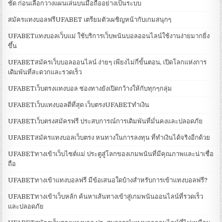
ชัด ก่อนเลือกวางแผนเล่นบนมือถืออย่างเป็นระบบ
สมัครแทงบอลฟรีUFABET เตรียมตัวเผชิญหน้ากับเกมสนุกๆ
UFABETแทงบอลเว็บแม่ ใช้บริการเว็บพนันบอลออนไลน์ใช้งานง่ายมากยิ่ง
ขึ้น
UFABETสมัครเว็บบอลออนไลน์ ง่ายๆ เพียงไม่กี่ขั้นตอน, เปิดโลกแห่งการ
เดิมพันที่สะดวกและรวดเร็ว
UFABETเว็บตรงแทงบอล ช่องทางยังเปิดกว้างให้กับทุกๆกลุ่ม
UFABETเว็บแทงบอลดีที่สุด เว็บตรงUFABETทำเงิน
UFABETเว็บตรงสมัครฟรี ประสบการณ์การเดิมพันที่มั่นคงและปลอดภัย
UFABETสมัครแทงบอลเว็บตรง หนทางในการลงทุน ที่ทำเงินได้จริงอีกด้วย
UFABETทางเข้าเว็บไซต์แม่ ประตูสู่โลกของเกมพนันที่มีคุณภาพและน่าเชื่อ
ถือ
UFABETทางเข้าแทงบอลฟรี มีข้อเสนอใดบ้างสำหรับการเข้าแทงบอลฟรี?
UFABETทางเข้าเว็บหลัก ค้นหาเส้นทางเข้าสู่เกมพนันออนไลน์ที่รวดเร็ว
และปลอดภัย