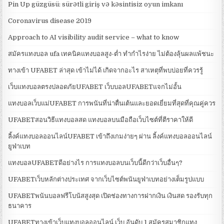
Pin Up güzgüsü: sürətli giriş və kəsintisiz oyun imkanı
Coronavirus disease 2019
Approach to AI visibility audit service – what to know
สมัครแทงบอล ufa เทคนิคแทงบอลสูง-ต่ำ ทำกำไรง่าย ไม่ต้องลุ้นผลแพ้ชนะ
ทางเข้า UFABET ล่าสุด เข้าไม่ได้ เกิดจากอะไร สาเหตุที่พบบ่อยที่ควรรู้
เว็บแทงบอลตรงปลอดภัยUFABET เว็บบอลUFABETแจกไม่อั้น
แทงบอลเว็บแม่UFABET การพนันที่น่าตื่นเต้นและยอดเยี่ยมที่สุดที่คุณคู่ควร
UFABETสอนวิธีแทงบอลสด แทงบอลบนมือถือเว็บไซต์ที่ตีราคาให้ดี
ลิ้งค์แทงบอลออนไลน์UFABET เข้าถึงเกมง่ายๆ ผ่าน ลิ้งค์แทงบอลออนไลน์
ยูฟ่าเบท
แทงบอลUFABETดีอย่างไร การแทงบอลบนเว็บนี้ดีกว่าเว็บอื่นๆ?
UFABETเว็บหลักต่างประเทศ จากเว็บไซต์พนันยูฟ่าเบทอย่างเต็มรูปแบบ
UFABETพนันบอลฟรีโบนัสสูงสุด เปิดช่องทางการฝากเงิน เงินสด รองรับทุก
ธนาคาร
UFABETทางเข้าเว็บแทงบอลออนไลน์ เว็บ อันดับ 1 สมัครสมาชิกแทง