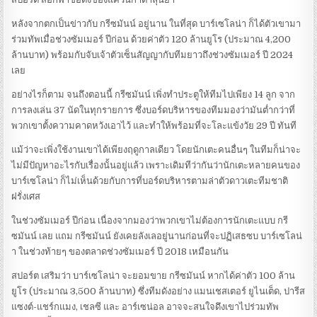
หลังจากตกเป็นข่าวกับ กรีซมันน์ อยู่นาน ในที่สุด บาร์เซโลน่า ก็ได้ตัวเขามา
ร่วมทัพเมื่อช่วงซัมเมอร์ ปีก่อน ด้วยค่าตัว 120 ล้านยูโร (ประมาณ 4,200
ล้านบาท) พร้อมกับจับเจ้าตัวเซ็นสัญญากับทีมยาวถึงช่วงซัมเมอร์ ปี 2024
เลย
อย่างไรก็ตาม จนถึงตอนนี้ กรีซมันน์ เพิ่งทำประตูให้ทีมไปเพียง 14 ลูก จาก
การลงเล่น 37 นัดในทุกรายการ ซึ่งบอร์ดบริหารของทีมมองว่ามันต่ำกว่าที่
พวกเขาตั้งความคาดหวังเอาไว้ และทำให้พร้อมที่จะโละแข้งวัย 29 ปี ทันที
แม้ว่าจะเพิ่งใช้งานเขาได้เพียงฤดูกาลเดียว โดยนักเตะคนอื่นๆ ในทีมก็น่าจะ
ไม่มีปัญหาอะไรกับเรื่องนั้นอยู่แล้ว เพราะเดิมทีว่ากันว่านักเตะหลายคนของ
บาร์เซโลน่า ก็ไม่เห็นด้วยกับการที่บอร์ดบริหารตามล่าตัวดาวเตะทีมชาติ
ฝรั่งเศส
ในช่วงซัมเมอร์ ปีก่อน เนื่องจากมองว่าพวกเขาไม่ต้องการนักเตะแบบ กรี
ซมันน์ เลย แถม กรีซมันน์ ยังเคยลังเลอยู่นานก่อนที่จะปฏิเสธซบ บาร์เซโลน่
า ในช่วงท้ายๆ ของตลาดช่วงซัมเมอร์ ปี 2018 เหมือนกัน
สปอร์ต เสริมว่า บาร์เซโลน่า จะยอมขาย กรีซมันน์ หากได้ค่าตัว 100 ล้าน
ยูโร (ประมาณ 3,500 ล้านบาท) ซึ่งทีมดังอย่าง แมนเชสเตอร์ ยูไนเต็ด, ปารีส
แซงต์-แชร์กแมง, เชลซี และ อาร์เซน่อล อาจจะสนใจดึงเขาไปร่วมทัพ