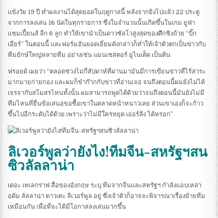
แข้งวัย 19 ปี ทำผลงานได้สุดยอดในฤดูกาลนี้ หลังจากยิงไปแล้ว 22 ประตู
จากการลงเล่น 16 นัดในทุกรายการ ซึ่งในจำนวนนั้นเกิดขึ้นในเกม ยูฟ่า
แชมเปี้ยนส์ ลีก 6 ลูก ทำให้เขานำเป็นดาวซัลโวสูงสุดของศึกชิงถ้วย “บิ๊ก
เอียร์” ในตอนนี้ และฟอร์มอันยอดเยี่ยมดังกล่าวก็ทำให้เจ้าตัวตกเป็นข่าวกับ
ทีมยักษ์ใหญ่หลายทีม อย่างเช่น แมนเชสตอร์ ยูไนเต็ด เป็นต้น
ฟรอยด์ เผยว่า “ตลอดช่วงไม่กี่สัปดาห์ที่ผ่านมามันมีการเขียนข่าวที่ไร้สาระ
มากมายก่ายกอง และผมก็ขำก๊ากกับข่าวที่อ่านเจอ จนถึงตอนนี้ผมยังไม่ได้
เจรจากับสโมสรไหนทั้งนั้น ผมสามารถพูดได้ด้วยว่าจนถึงตอนนี้มันยังไม่มี
ทีมไหนที่ยื่นข้อเสนอขอซื้อเขาในตลาดหน้าหนาวเลย ส่วนเขาเองก็จะก้าว
ขึ้นไปอีกระดับได้ด้วย เพราะว่าไม่มีใครหยุด เออร์ลิ่ง ได้หรอก”
ลิเวอร์พูลว่ายังไง!ทีมจีน-สหรัฐฯสน
ซิวลัลลาน่า
เดอะ เทเลกราฟ สื่อของอังกฤษ ระบุ ทีมจากจีนและสหรัฐฯ กำลังแอบเหล่า
อดัม ลัลลาน่า ดาวเตะ ลิเวอร์พูล อยู่ ซึ่งเจ้าตัวก็อาจจะพิจารณาเรื่องย้ายทีม
เหมือนกัน เพื่อที่จะได้มีโอกาสลงเล่นมากขึ้น