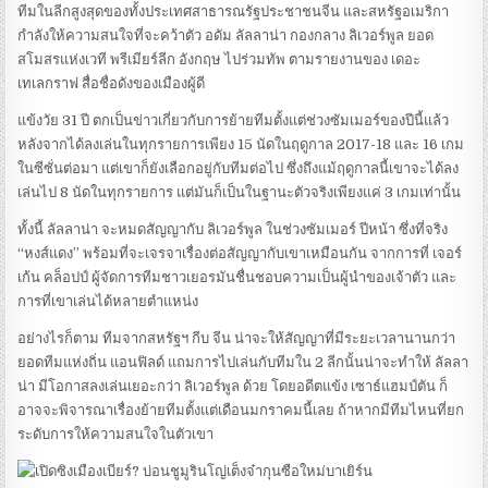
ทีมในลีกสูงสุดของทั้งประเทศสาธารณรัฐประชาชนจีน และสหรัฐอเมริกา
กำลังให้ความสนใจที่จะคว้าตัว อดัม ลัลลาน่า กองกลาง ลิเวอร์พูล ยอด
สโมสรแห่งเวที พรีเมียร์ลีก อังกฤษ ไปร่วมทัพ ตามรายงานของ เดอะ
เทเลกราฟ สื่อชื่อดังของเมืองผู้ดี
แข้งวัย 31 ปี ตกเป็นข่าวเกี่ยวกับการย้ายทีมตั้งแต่ช่วงซัมเมอร์ของปีนี้แล้ว
หลังจากได้ลงเล่นในทุกรายการเพียง 15 นัดในฤดูกาล 2017-18 และ 16 เกม
ในซีซั่นต่อมา แต่เขาก็ยังเลือกอยู่กับทีมต่อไป ซึ่งถึงแม้ฤดูกาลนี้เขาจะได้ลง
เล่นไป 8 นัดในทุกรายการ แต่มันก็เป็นในฐานะตัวจริงเพียงแค่ 3 เกมเท่านั้น
ทั้งนี้ ลัลลาน่า จะหมดสัญญากับ ลิเวอร์พูล ในช่วงซัมเมอร์ ปีหน้า ซึ่งที่จริง
“หงส์แดง” พร้อมที่จะเจรจาเรื่องต่อสัญญากับเขาเหมือนกัน จากการที่ เจอร์
เก้น คล็อปป์ ผู้จัดการทีมชาวเยอรมันชื่นชอบความเป็นผู้นำของเจ้าตัว และ
การที่เขาเล่นได้หลายตำแหน่ง
อย่างไรก็ตาม ทีมจากสหรัฐฯ กีบ จีน น่าจะให้สัญญาที่มีระยะเวลานานกว่า
ยอดทีมแห่งถิ่น แอนฟิลด์ แถมการไปเล่นกับทีมใน 2 ลีกนั้นน่าจะทำให้ ลัลลา
น่า มีโอกาสลงเล่นเยอะกว่า ลิเวอร์พูล ด้วย โดยอดีตแข้ง เซาธ์แฮมป์ตัน ก็
อาจจะพิจารณาเรื่องย้ายทีมตั้งแต่เดือนมกราคมนี้เลย ถ้าหากมีทีมไหนที่ยก
ระดับการให้ความสนใจในตัวเขา