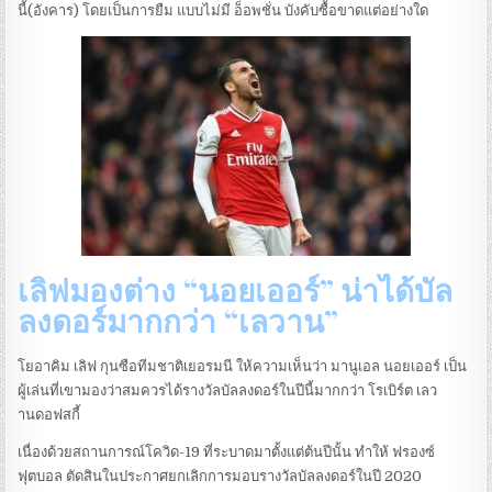
นี้(อังคาร) โดยเป็นการยืม แบบไม่มี อ็อพชั่น บังคับซื้อขาดแต่อย่างใด
เลิฟมองต่าง “นอยเออร์” น่าได้บัล
ลงดอร์มากกว่า “เลวาน”
โยอาคิม เลิฟ กุนซือทีมชาติเยอรมนี ให้ความเห็นว่า มานูเอล นอยเออร์ เป็น
ผู้เล่นที่เขามองว่าสมควรได้รางวัลบัลลงดอร์ในปีนี้มากกว่า โรเบิร์ต เลว
านดอฟสกี้
เนื่องด้วยสถานการณ์โควิด-19 ที่ระบาดมาตั้งแต่ต้นปีนั้น ทำให้ ฟรองซ์
ฟุตบอล ตัดสินในประกาศยกเลิกการมอบรางวัลบัลลงดอร์ในปี 2020