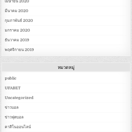
เมษายน 2020
มีนาคม 2020
กุมภาพันธ์ 2020
มกราคม 2020
ธันวาคม 2019
พฤศจิกายน 2019
หมวดหมู่
public
UFABET
Uncategorized
ข่าวบอล
ข่าวฟุตบอล
คาสิโนออนไลน์