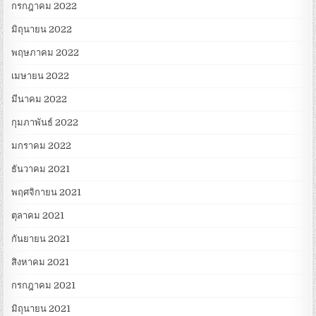
กรกฎาคม 2022
มิถุนายน 2022
พฤษภาคม 2022
เมษายน 2022
มีนาคม 2022
กุมภาพันธ์ 2022
มกราคม 2022
ธันวาคม 2021
พฤศจิกายน 2021
ตุลาคม 2021
กันยายน 2021
สิงหาคม 2021
กรกฎาคม 2021
มิถุนายน 2021