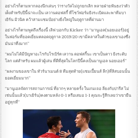
อย่างไรก็ตามหากลองนึกเล่นๆ ว่ารางวัลไม่ถูกยกเลิก หลายฝ่ายฟันธงว่าตัว
เต็งสำหรับปีนี้น่าจะเป็น เลวานดอฟสกี้ ที่โชว์ฟอร์มยิงระเบิดและพาทีมบา
เยิร์น มิวนิค คว้าสามแชมป์อย่างยิ่งใหญ่ในฤดูกาลที่ผ่านมา
อย่างไรก็ตามพูดถึงเรื่องนี้ เลิฟ บอกกับ Kicker ว่า “มานูเอล(นอยเออร์)อยู่
ในฟอร์มที่ยอดเยี่ยมตลอดฤดูกาล 2019/20 เขามีคลาสในตัวของเขาเองซึ่ง
มันน่าทึ่งมาก”
“ผมไม่ได้มีปัญหาอะไรกับโรเบิร์ต เลวาน ดอฟสกี้นะ เขาเป็นดาว ยิงระดับ
โลก แต่สำหรับ ผมแล้วผู้เล่น ที่ดีที่สุดในโลกปีนี้คงเป็นมานูเอล นอยเออร์”
“ผลงานของเขาใน ทัวร์นาเมนต์ 8 ทีมสุดท้าย(แชมเปี้ยนส์ ลีก)ที่ลิสบอนนั้น
ยอดเยี่ยมมาก”
“มานูเอลจัดการสถานการณ์ ที่ยากๆ หลายครั้ง ในเกมเจอ ลียงกับปารีส ไม่
เช่นนั้นแล้ว(บาเยิร์น)คงตามหลัง 0-1 หรือเสมอ 1-1 คุณจะรู้สึกเลยว่าเขายืน
อยู่ทุกที่”