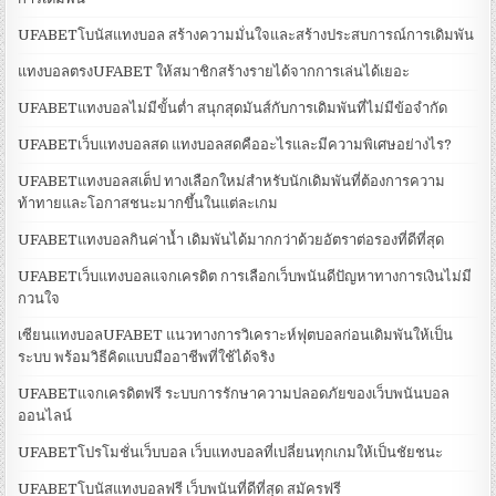
UFABETโบนัสแทงบอล สร้างความมั่นใจและสร้างประสบการณ์การเดิมพัน
แทงบอลตรงUFABET ให้สมาชิกสร้างรายได้จากการเล่นได้เยอะ
UFABETแทงบอลไม่มีขั้นต่ำ สนุกสุดมันส์กับการเดิมพันที่ไม่มีข้อจำกัด
UFABETเว็บแทงบอลสด แทงบอลสดคืออะไรและมีความพิเศษอย่างไร?
UFABETแทงบอลสเต็ป ทางเลือกใหม่สำหรับนักเดิมพันที่ต้องการความ
ท้าทายและโอกาสชนะมากขึ้นในแต่ละเกม
UFABETแทงบอลกินค่าน้ำ เดิมพันได้มากกว่าด้วยอัตราต่อรองที่ดีที่สุด
UFABETเว็บแทงบอลแจกเครดิต การเลือกเว็บพนันดีปัญหาทางการเงินไม่มี
กวนใจ
เซียนแทงบอลUFABET แนวทางการวิเคราะห์ฟุตบอลก่อนเดิมพันให้เป็น
ระบบ พร้อมวิธีคิดแบบมืออาชีพที่ใช้ได้จริง
UFABETแจกเครดิตฟรี ระบบการรักษาความปลอดภัยของเว็บพนันบอล
ออนไลน์
UFABETโปรโมชั่นเว็บบอล เว็บแทงบอลที่เปลี่ยนทุกเกมให้เป็นชัยชนะ
UFABETโบนัสแทงบอลฟรี เว็บพนันที่ดีที่สุด สมัครฟรี