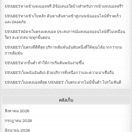
UFABETทางเข้าแทงบอลฟรี มีข้อเสนอใดบ้างสำหรับการเข้าแทงบอลฟรี?
UFABETทางเข้าเว็บหลัก ค้นหาเส้นทางเข้าสู่เกมพนันออนไลน์ที่รวดเร็ว
และปลอดภัย
UFABETสมัครเว็บตรงแทงบอล ประสบการณ์แทงบอลออนไลน์ที่ไม่เหมือน
ใคร สะดวกสบายทุกขั้นตอน
UFABETเว็บตรงที่ดีที่สุด บริการเดิมพันอันดับหนึ่งที่ให้คุณได้มากกว่าเกม
การเดิมพัน
UFABETฝากขั้นต่ำ ทำให้การเริ่มต้นพนันง่ายขึ้น
UFABETเว็บพนันอันดับ1 ด้วยบริการที่เหนือกว่าและความน่าเชื่อถือ
UFABETเว็บแทงบอลดีสุด UFABET เว็บตรง ฝากไม่มีขั้นต่ำ โปรโมชั่นดี
คลังเก็บ
สิงหาคม 2026
กรกฎาคม 2026
มิถุนายน 2026