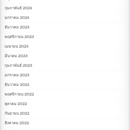
กุมภาพันธ์ 2024
มกราคม 2024
ธันวาคม 2023
พฤศจิกายน 2023
เมษายน 2023
มีนาคม 2023
กุมภาพันธ์ 2023
มกราคม 2023
ธันวาคม 2022
พฤศจิกายน 2022
ตุลาคม 2022
กันยายน 2022
สิงหาคม 2022