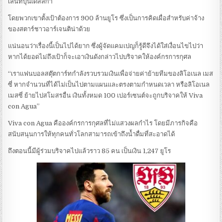
เล่นที่บุนเดสลีก้า
โดยพวกเขาตั้งเป้าต้องการ 900 ล้านยูโร ซึ่งเป็นการคิดเผื่อสำหรับค่าจ้าง
ของสตาร์ชาวอาร์เจนติน่าด้วย
แน่นอนว่าเรื่องนี้เป็นไปได้ยาก ซึ่งผู้จัดแคมเปญก็รู้ดีจึงได้ใส่เงื่อนไขไปว่า
หากได้ยอดไม่ถึงเป้าก็จะเอาเงินดังกล่าวไปบริจาคให้องค์กรการกุศล
“เราแฟนบอลสตุ๊ตการ์ทกำลังรวบรวมเงินเพื่อจ่ายค่าย้ายทีมของลิโอเนล เมส
ซี่ หากจำนวนที่ได้ไม่เป็นไปตามแผนและตรงตามกำหนดเวลา หรือลิโอเนล
เมสซี่ ย้ายไปสโมสรอื่น เงินทั้งหมด 100 เปอร์เซนต์จะถูกบริจาคให้ Viva
con Agua”
Viva con Agua คือองค์กรการกุศลที่ไม่แสวงผลกำไร โดยมีภารกิจคือ
สนับสนุนการให้ทุกคนทั่วโลกสามารถเข้าถึงน้ำดื่มที่สะอาดได้
ถึงตอนนี้มีผู้ร่วมบริจาคไปแล้วราว 85 คน เป็นเงิน 1,247 ยูโร