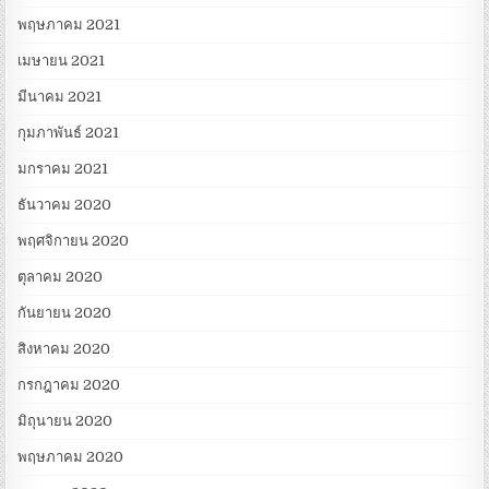
พฤษภาคม 2021
เมษายน 2021
มีนาคม 2021
กุมภาพันธ์ 2021
มกราคม 2021
ธันวาคม 2020
พฤศจิกายน 2020
ตุลาคม 2020
กันยายน 2020
สิงหาคม 2020
กรกฎาคม 2020
มิถุนายน 2020
พฤษภาคม 2020