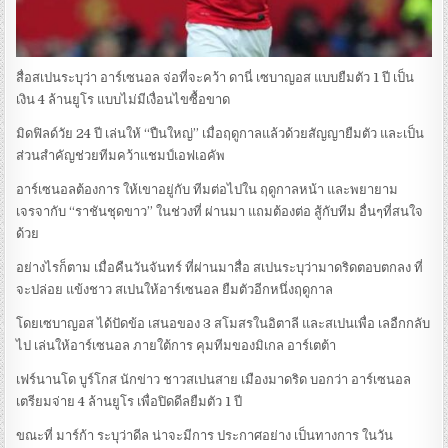
สื่อสเปนระบุว่า อาร์เซนอล จ่อที่จะคว้า ดานี่ เซบาญอส แบบยืมตัว 1 ปี เป็น
เงิน 4 ล้านยูโร แบบไม่มีเงื่อนไขซื้อขาด
มิดฟิลด์วัย 24 ปี เล่นให้ “ปืนใหญ่” เมื่อฤดูกาลแล้วด้วยสัญญายืมตัว และเป็น
ส่วนสำคัญช่วยทีมคว้าแชมป์เอฟเอคัพ
อาร์เซนอลต้องการ ให้เขาอยู่กับ ทีมต่อไปใน ฤดูกาลหน้า และพยายาม
เจรจากับ “ราชันชุดขาว” ในช่วงที่ ผ่านมา แถมต้องต่อ สู้กับทีม อื่นๆที่สนใจ
ด้วย
อย่างไรก็ตาม เมื่อคืนวันจันทร์ ที่ผ่านมาสื่อ สเปนระบุว่ามาดริดตอบตกลง ที่
จะปล่อย แข้งชาว สเปนให้อาร์เซนอล ยืมตัวอีกหนึ่งฤดูกาล
โดยเซบาญอส ได้ปัดข้อ เสนอของ 3 สโมสรในอิตาลี และสเปนเพื่อ เลอืกกลับ
ไป เล่นให้อาร์เซนอล ภายใต้การ คุมทีมของมิเกล อาร์เตต้า
เฟร์นานโด บูร์โกส นักข่าว ชาวสเปนสาย เมืองมาดริด บอกว่า อาร์เซนอล
เตรียมจ่าย 4 ล้านยูโร เพื่อปิดดีลยืมตัว 1 ปี
ขณะที่ มาร์ก้า ระบุว่าดีล น่าจะมีการ ประกาศอย่าง เป็นทางการ ในวัน