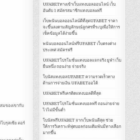
UFABETทางเข้าเว็บแทงบอลออนไลน์ เว็บ
อันดับ 1 สมัครสมาชิกแทงบอลaฟรี
เว็บพนันบอลออนไลน์ดีที่สุดUFABET ราคา
จะขึ้นลงตามสัญลักษณ์ลูกศรที่ระบุเพื่อให้การ
เช็คข้อมูลได้ง่ายขึ้น
พนันบอลออนไลน์ฟรีUFABET เว็บตรงต่าง
ประเทศ สมัครฟรี
UFABETโปรโมชั่นแทงบอลแจกจริง ยูฟ่า เว็บ
ยืนหนึ่ง ถอนง่าย จ่ายจริง
โบนัสแทงบอลUFABET ความรวดเร็วทาง
ด้านการจ่ายเงิน UFABETออโต้
UFABETฟรีเครดิตแทงบอลดีที่สุด
UFABETโปรโมชั่นแทงบอลฟรี ถอนง่ายจ่าย
าะสมของเขากับ
ไวไม่มีขั้นต่ำ
โบนัสฟรีUFABET จากเว็บพนันดีสุด ช่วย
์โบรุสเซีย ดอร์
ให้การวิเคราะห์ฟุตบอลก่อนเดิมพันมีทางเลือก
มากขึ้น