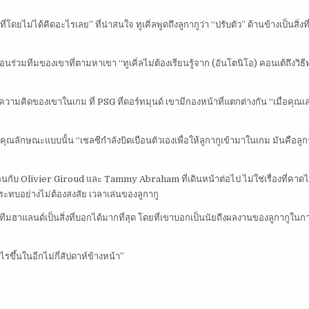
ยไม่ได้คิดอะไรเลย” ที่น่าสนใจ ทูเคิ่ลพูดถึงลูกากูว่า “ปรับตัว” ด้านข้างเป็นสิ่ง
อนร่วมทีมของเขาที่ตามหาเขา “ทูเคิ่ลไม่ต้องเรียนรู้จาก (อันโตนิโอ) คอนเต้ถึงวิธีท
ับความคิดของเขาในเกม ที่ PSG ที่ดอร์ทมุนด์ เขามีกองหน้าที่แตกต่างกัน “เมื่อคุณเ
ณลักษณะแบบนั้น “เชลซีกำลังบิดเบือนตัวเองเพื่อให้ลูกากูเข้ามาในเกม มันคือลูก
นกับ Olivier Giroud และ Tammy Abraham ที่เดินหน้าต่อไป ไม่ใช่เรื่องที่คาดไม
ะทบอย่างไม่ต้องสงสัย เวลาเล่นของลูกากู
ทีมฮาแลนด์เป็นสิ่งที่บอกได้มากที่สุด โดยที่เขาบอกเป็นนัยถึงผลงานของลูกากูในก
รขึ้นในอีกไม่กี่สัปดาห์ข้างหน้า”