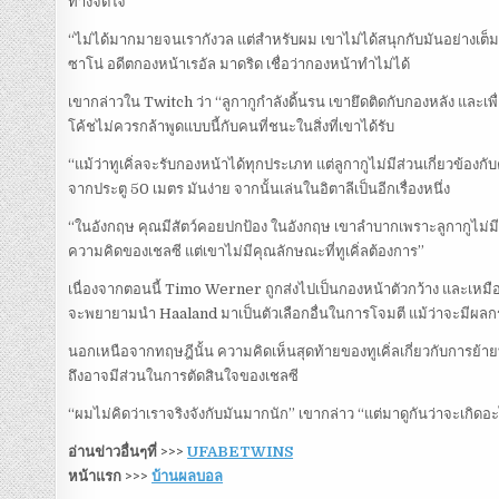
ทางจิตใจ
“ไม่ได้มากมายจนเรากังวล แต่สำหรับผม เขาไม่ได้สนุกกับมันอย่างเต็มที่โด
ซาโน่ อดีตกองหน้าเรอัล มาดริด เชื่อว่ากองหน้าทำไม่ได้
เขากล่าวใน Twitch ว่า “ลูกากูกำลังดิ้นรน เขายึดติดกับกองหลัง และเพื่
โค้ชไม่ควรกล้าพูดแบบนี้กับคนที่ชนะในสิ่งที่เขาได้รับ
“แม้ว่าทูเคิ่ลจะรับกองหน้าได้ทุกประเภท แต่ลูกากูไม่มีส่วนเกี่ยวข้องก
จากประตู 50 เมตร มันง่าย จากนั้นเล่นในอิตาลีเป็นอีกเรื่องหนึ่ง
“ในอังกฤษ คุณมีสัตว์คอยปกป้อง ในอังกฤษ เขาลำบากเพราะลูกากูไม่มีคุ
ความคิดของเชลซี แต่เขาไม่มีคุณลักษณะที่ทูเคิ่ลต้องการ”
เนื่องจากตอนนี้ Timo Werner ถูกส่งไปเป็นกองหน้าตัวกว้าง และเหมือ
จะพยายามนำ Haaland มาเป็นตัวเลือกอื่นในการโจมตี แม้ว่าจะมีผลกร
นอกเหนือจากทฤษฎีนั้น ความคิดเห็นสุดท้ายของทูเคิ่ลเกี่ยวกับการย้าย
ถึงอาจมีส่วนในการตัดสินใจของเชลซี
“ผมไม่คิดว่าเราจริงจังกับมันมากนัก” เขากล่าว “แต่มาดูกันว่าจะเกิดอะไ
อ่านข่าวอื่นๆที่ >>>
UFABETWINS
หน้าแรก >>>
บ้านผลบอล