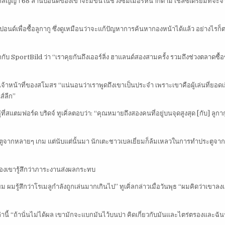
สัญญา 68 ล้านปอนด์ของเขาจะมีขึ้นในช่วงซัมเมอร์หน้าก็ตาม เชลซีเตรียมที่จะจ่
นด์เพื่อซื้อลูกากู ซึ่งดูเหมือนว่าจะแก้ปัญหาการค้นหากองหน้าได้แล้ว อย่างไรก
กับ SportBild ว่า “เราคุยกันถึงเออร์ลิ่ง ฮาแลนด์สองสามครั้ง รวมถึงช่วงตลาดซื้
้าหน้าที่ของสโมสร “แน่นอนว่าเราพูดถึงเขาเป็นประจำ เพราะเขาคือผู้เล่นที่ยอดเ
ส์ลีก”
ที่สแตมฟอร์ด บริดจ์ ทูเคิ่ลตอบว่า: “คุณหมายถึงสองคนที่อยู่บนจุดสูงสุด [กับ] ลูก
ประตูจากหลายๆ เกม แต่นับแต่นั้นมา นักเตะชาวเบลเยี่ยมก็ล้มเหลวในการทำประตูจาก 
ารของเขารู้สึกว่าภาระงานส่งผลกระทบ
มรู้สึกว่าโรเมลูกำลังถูกเล่นมากเกินไป” ทูเคิ่ลกล่าวเมื่อวันพุธ “ผมคิดว่าเขา
านี้ “ถ้านั่นไม่ได้ผล เขามักจะแบกมันไว้บนบ่า คิดเกี่ยวกับมันและไตร่ตรองและฉันรู