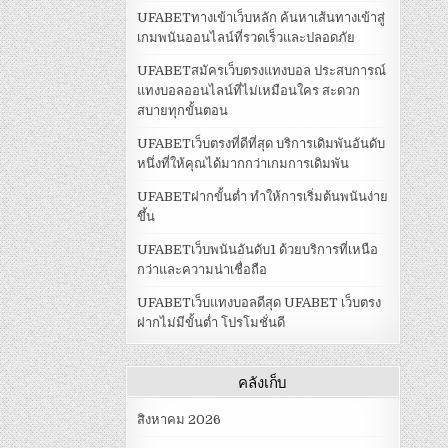
UFABETทางเข้าเว็บหลัก ค้นหาเส้นทางเข้าสู่
เกมพนันออนไลน์ที่รวดเร็วและปลอดภัย
UFABETสมัครเว็บตรงแทงบอล ประสบการณ์
แทงบอลออนไลน์ที่ไม่เหมือนใคร สะดวก
สบายทุกขั้นตอน
UFABETเว็บตรงที่ดีที่สุด บริการเดิมพันอันดับ
หนึ่งที่ให้คุณได้มากกว่าเกมการเดิมพัน
UFABETฝากขั้นต่ำ ทำให้การเริ่มต้นพนันง่าย
ขึ้น
UFABETเว็บพนันอันดับ1 ด้วยบริการที่เหนือ
กว่าและความน่าเชื่อถือ
UFABETเว็บแทงบอลดีสุด UFABET เว็บตรง
ฝากไม่มีขั้นต่ำ โปรโมชั่นดี
คลังเก็บ
สิงหาคม 2026