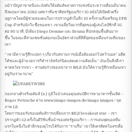
แม้ว่าปัญหาขาหนีบจะบังคับให้อดัมส์พลาดการแข่งขันระหว่างเดือนมีนาคม
ถึงพฤษภาคม 2562 แต่ทว่าทีมชาติสหรัฐอเมริกา 10 สมัยได้เปิดตัวครึ่ง
ฤดูกาลโดยมีผู้ช่วยสองคนในการปรากฏตัวในลีก 10 ครั้งรวมถึงเหรียญ DFB
Cup สำหรับนักวิ่ง ชื่อของเขา. เขาเฉลี่ยวิ่งมากที่สุดของผู้เล่นไลป์ซิกที่ 35
ต่อ 90 นาที; มีเพียง Diego Demme และ Bruma ที่ปกคลุมพื้นดินมาก
ขึ้น ในขณะที่สามเซพชั่นต่อเกมเป็นอัตราส่วนที่ดีที่สุดของเพื่อนร่วมทีมของ
เขา
“ เขามีความรู้สึกแปลก ๆ เกี่ยวกับสถานการณ์เมื่อต้องออกไปคว้าบอล” อดีต
โค้ชและผู้อำนวยการกีฬาราล์ฟรังก์นิคแสดงความคิดเห็น “ มันเป็นสิ่งที่เรา
คาดหวังจากเขา – สานต่อร่างของเขาจาก MLS มันให้ความรู้สึกเหมือนเขา
อยู่กับเรามานาน”
กองกลางตัวจริงอดัมส์ (ล.) ภูมิใจนำเสนอคุณสมบัติการหาอาหารชั้นเลิศ
–
Roger Petzsche ผ่าน www.imago-images.de/imago images / จุด
ภาพ LE
โดยการยอมรับของอดัมส์การเปลี่ยนจาก MLS breakout star – เขา
ปรากฏตัว 52 ครั้งในดิวิชั่นชั้นนำของสหรัฐอเมริกา – การเล่นฟุตบอลทีม
แรกในหนึ่งในห้าลีกของยุโรปได้รับการ “ราบรื่น” เขาให้เครดิตสโมสรเพื่อ