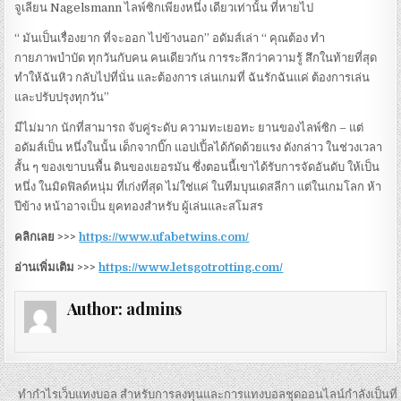
จูเลียน Nagelsmann ไลพ์ซิกเพียงหนึ่ง เดียวเท่านั้น ที่หายไป
“ มันเป็นเรื่องยาก ที่จะออก ไปข้างนอก” อดัมส์เล่า “ คุณต้อง ทำ
กายภาพบำบัด ทุกวันกับคน คนเดียวกัน การระลึกว่าความรู้ สึกในท้ายที่สุด
ทำให้ฉันหิว กลับไปที่นั่น และต้องการ เล่นเกมที่ ฉันรักฉันแค่ ต้องการเล่น
และปรับปรุงทุกวัน”
มีไม่มาก นักที่สามารถ จับคู่ระดับ ความทะเยอทะ ยานของไลพ์ซิก – แต่
อดัมส์เป็น หนึ่งในนั้น เด็กจากบิ๊ก แอปเปิ้ลได้กัดด้วยแรง ดังกล่าว ในช่วงเวลา
สั้น ๆ ของเขาบนพื้น ดินของเยอรมัน ซึ่งตอนนี้เขาได้รับการจัดอันดับ ให้เป็น
หนึ่ง ในมิดฟิลด์หนุ่ม ที่เก่งที่สุด ไม่ใช่แค่ ในทีมบุนเดสลีกา แต่ในเกมโลก ห้า
ปีข้าง หน้าอาจเป็น ยุคทองสำหรับ ผู้เล่นและสโมสร
คลิกเลย >>>
https://www.ufabetwins.com/
อ่านเพิ่มเติม >>>
https://www.letsgotrotting.com/
Author:
admins
เมนู
ทำกำไรเว็บแทงบอล สำหรับการลงทุนและการแทงบอลชุดออนไลน์กำลังเป็นที่