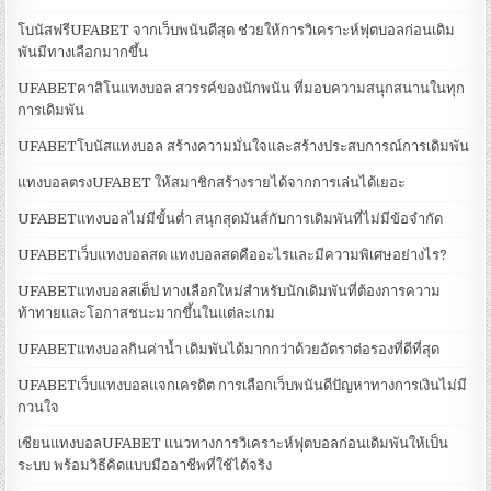
โบนัสฟรีUFABET จากเว็บพนันดีสุด ช่วยให้การวิเคราะห์ฟุตบอลก่อนเดิม
พันมีทางเลือกมากขึ้น
UFABETคาสิโนแทงบอล สวรรค์ของนักพนัน ที่มอบความสนุกสนานในทุก
การเดิมพัน
UFABETโบนัสแทงบอล สร้างความมั่นใจและสร้างประสบการณ์การเดิมพัน
แทงบอลตรงUFABET ให้สมาชิกสร้างรายได้จากการเล่นได้เยอะ
UFABETแทงบอลไม่มีขั้นต่ำ สนุกสุดมันส์กับการเดิมพันที่ไม่มีข้อจำกัด
UFABETเว็บแทงบอลสด แทงบอลสดคืออะไรและมีความพิเศษอย่างไร?
UFABETแทงบอลสเต็ป ทางเลือกใหม่สำหรับนักเดิมพันที่ต้องการความ
ท้าทายและโอกาสชนะมากขึ้นในแต่ละเกม
UFABETแทงบอลกินค่าน้ำ เดิมพันได้มากกว่าด้วยอัตราต่อรองที่ดีที่สุด
UFABETเว็บแทงบอลแจกเครดิต การเลือกเว็บพนันดีปัญหาทางการเงินไม่มี
กวนใจ
เซียนแทงบอลUFABET แนวทางการวิเคราะห์ฟุตบอลก่อนเดิมพันให้เป็น
ระบบ พร้อมวิธีคิดแบบมืออาชีพที่ใช้ได้จริง