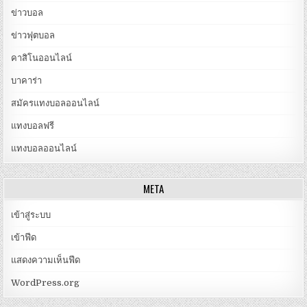
ข่าวบอล
ข่าวฟุตบอล
คาสิโนออนไลน์
บาคาร่า
สมัครแทงบอลออนไลน์
แทงบอลฟรี
แทงบอลออนไลน์
META
เข้าสู่ระบบ
เข้าฟีด
แสดงความเห็นฟีด
WordPress.org