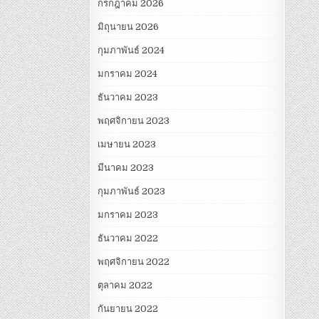
กรกฎาคม 2026
มิถุนายน 2026
กุมภาพันธ์ 2024
มกราคม 2024
ธันวาคม 2023
พฤศจิกายน 2023
เมษายน 2023
มีนาคม 2023
กุมภาพันธ์ 2023
มกราคม 2023
ธันวาคม 2022
พฤศจิกายน 2022
ตุลาคม 2022
กันยายน 2022