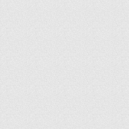
นำทาง
เรื่อง