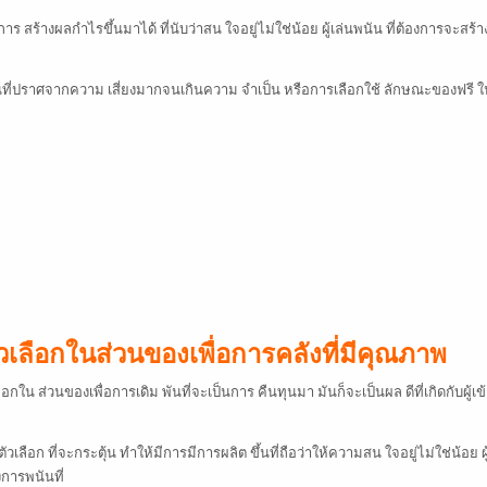
 สร้างผลกำไรขึ้นมาได้ ที่นับว่าสน ใจอยู่ไม่ใช่น้อย ผู้เล่นพนัน ที่ต้องการจะสร้
ะ
ที่ปราศจากความ เสี่ยงมากจนเกินความ จำเป็น หรือการเลือกใช้ ลักษณะของฟรี ในต
วเลือกในส่วนของเพื่อการคลังที่มีคุณภาพ
ใน ส่วนของเพื่อการเดิม พันที่จะเป็นการ คืนทุนมา มันก็จะเป็นผล ดีที่เกิดกับผู้เข้
็นตัวเลือก ที่จะกระตุ้น ทำให้มีการมีการผลิต ขึ้นที่ถือว่าให้ความสน ใจอยู่ไม่ใช่น้อย ผ
การพนันที่