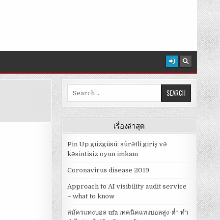
สิงหาคม 6, 2026
Search
for:
เรื่องล่าสุด
Pin Up güzgüsü: sürətli giriş və
kəsintisiz oyun imkanı
Coronavirus disease 2019
Approach to AI visibility audit service
– what to know
สมัครแทงบอล ufa เทคนิคแทงบอลสูง-ต่ำ ทำ