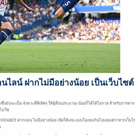
น์ ฝากไม่มีอย่างน้อย เป็นเว็บไซต์
ซึ่งมันจะเป็น จังหวะที่ดีเลิศๆ ให้ผู้ที่งบประมาณ น้อยก็ได้ได้โอกาส สำหรับการฝากเง
ม่ใช่
่านี้ UFABET ฝากถอน ไม่มีอย่างน้อย เปิดให้เล่น แบบโอเพ่นกันไปเลยแต่ว่าหากเว็บไ
น