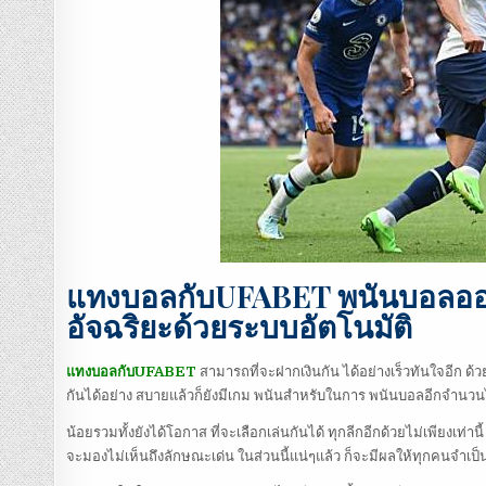
แทงบอลกับUFABET พนันบอลออนไล
อัจฉริยะด้วยระบบอัตโนมัติ
แทงบอลกับUFABET
สามารถที่จะฝากเงินกัน ได้อย่างเร็วทันใจอีก ด้วย
กันได้อย่าง สบายแล้วก็ยังมีเกม พนันสำหรับในการ พนันบอลอีกจำนวนไ
น้อยรวมทั้งยังได้โอกาส ที่จะเลือกเล่นกันได้ ทุกลีกอีกด้วยไม่เพียงเท
จะมองไม่เห็นถึงลักษณะเด่น ในส่วนนี้แน่ๆแล้ว ก็จะมีผลให้ทุกคนจำเป็