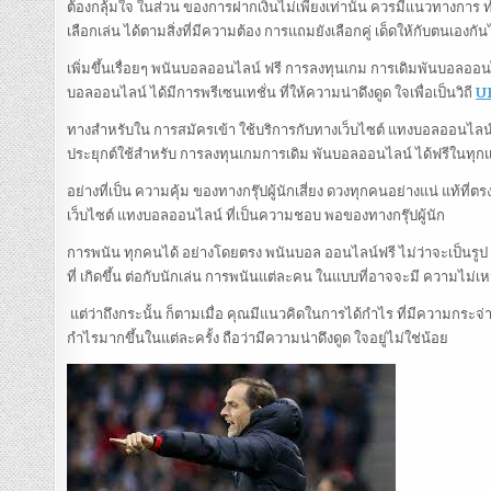
ต้องกลุ้มใจ ในส่วน ของการฝากเงินไม่เพียงเท่านั้น ควรมีแนวทางการ ท
เลือกเล่น ได้ตามสิ่งที่มีความต้อง การแถมยังเลือกคู่ เด็ดให้กับตนเองกัน
เพิ่มขึ้นเรื่อยๆ พนันบอลออนไลน์ ฟรี การลงทุนเกม การเดิมพันบอลออน
บอลออนไลน์ ได้มีการพรีเซนเทชั่น ที่ให้ความน่าดึงดูด ใจเพื่อเป็นวิถี
U
ทางสำหรับใน การสมัครเข้า ใช้บริการกับทางเว็บไซต์ แทงบอลออนไลน์ ที่ก
ประยุกต์ใช้สำหรับ การลงทุนเกมการเดิม พันบอลออนไลน์ ได้ฟรีในทุก
อย่างที่เป็น ความคุ้ม ของทางกรุ๊ปผู้นักเสี่ยง ดวงทุกคนอย่างแน่ แท้ที่
เว็บไซต์ แทงบอลออนไลน์ ที่เป็นความชอบ พอของทางกรุ๊ปผู้นัก
การพนัน ทุกคนได้ อย่างโดยตรง พนันบอล ออนไลน์ฟรี ไม่ว่าจะเป็นรูป 
ที่ เกิดขึ้น ต่อกับนักเล่น การพนันแต่ละคน ในแบบที่อาจจะมี ความไม่เหม
​ แต่ว่าถึงกระนั้น ก็ตามเมื่อ คุณมีแนวคิดในการได้กำไร ที่มีความกระจ่า
กำไรมากขึ้นในแต่ละครั้ง ถือว่ามีความน่าดึงดูด ใจอยู่ไม่ใช่น้อย