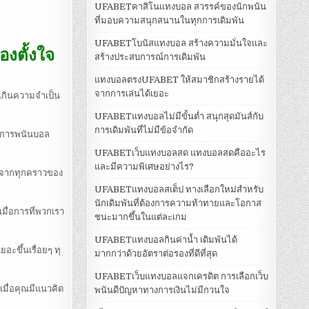
UFABETคาสิโนแทงบอล สวรรค์ของนักพนัน
ที่มอบความสนุกสนานในทุกการเดิมพัน
UFABETโบนัสแทงบอล สร้างความมั่นใจและ
องตั้งใจ
สร้างประสบการณ์การเดิมพัน
แทงบอลตรงUFABET ให้สมาชิกสร้างรายได้
จากการเล่นได้เยอะ
กเกินความจำเป็น
UFABETแทงบอลไม่มีขั้นต่ำ สนุกสุดมันส์กับ
การเดิมพันที่ไม่มีข้อจำกัด
กับการพนันบอล
UFABETเว็บแทงบอลสด แทงบอลสดคืออะไร
และมีความพิเศษอย่างไร?
่องจากทุกคราวของ
UFABETแทงบอลสเต็ป ทางเลือกใหม่สำหรับ
นักเดิมพันที่ต้องการความท้าทายและโอกาส
เมื่อการที่พวกเรา
ชนะมากขึ้นในแต่ละเกม
UFABETแทงบอลกินค่าน้ำ เดิมพันได้
ะขึ้นเรื่อยๆ ทุ
มากกว่าด้วยอัตราต่อรองที่ดีที่สุด
UFABETเว็บแทงบอลแจกเครดิต การเลือกเว็บ
 เมื่อคุณมีแนวคิด
พนันดีปัญหาทางการเงินไม่มีกวนใจ