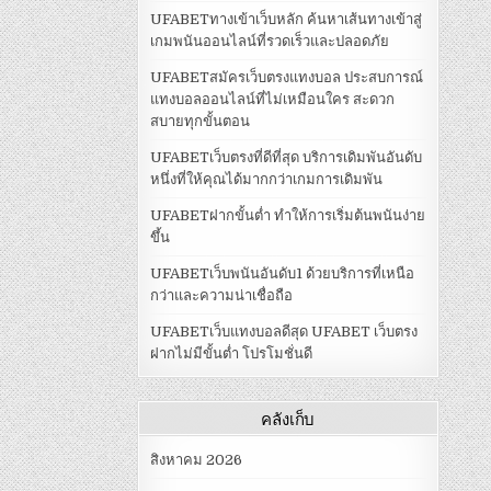
UFABETทางเข้าเว็บหลัก ค้นหาเส้นทางเข้าสู่
เกมพนันออนไลน์ที่รวดเร็วและปลอดภัย
UFABETสมัครเว็บตรงแทงบอล ประสบการณ์
แทงบอลออนไลน์ที่ไม่เหมือนใคร สะดวก
สบายทุกขั้นตอน
UFABETเว็บตรงที่ดีที่สุด บริการเดิมพันอันดับ
หนึ่งที่ให้คุณได้มากกว่าเกมการเดิมพัน
UFABETฝากขั้นต่ำ ทำให้การเริ่มต้นพนันง่าย
ขึ้น
UFABETเว็บพนันอันดับ1 ด้วยบริการที่เหนือ
กว่าและความน่าเชื่อถือ
UFABETเว็บแทงบอลดีสุด UFABET เว็บตรง
ฝากไม่มีขั้นต่ำ โปรโมชั่นดี
คลังเก็บ
สิงหาคม 2026