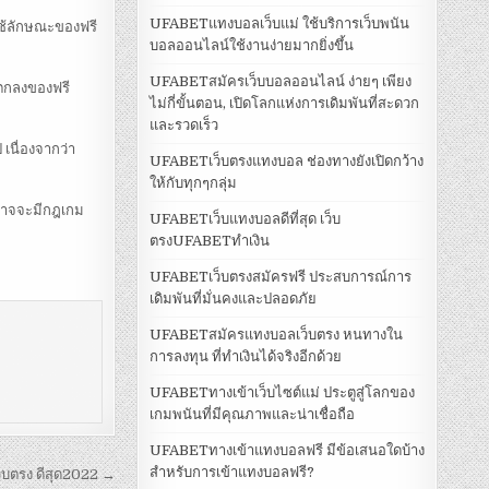
UFABETแทงบอลเว็บแม่ ใช้บริการเว็บพนัน
ใช้ลักษณะของฟรี
บอลออนไลน์ใช้งานง่ายมากยิ่งขึ้น
UFABETสมัครเว็บบอลออนไลน์ ง่ายๆ เพียง
อตกลงของฟรี
ไม่กี่ขั้นตอน, เปิดโลกแห่งการเดิมพันที่สะดวก
และรวดเร็ว
 เนื่องจากว่า
UFABETเว็บตรงแทงบอล ช่องทางยังเปิดกว้าง
ให้กับทุกๆกลุ่ม
 อาจจะมีกฎเกม
UFABETเว็บแทงบอลดีที่สุด เว็บ
ตรงUFABETทำเงิน
UFABETเว็บตรงสมัครฟรี ประสบการณ์การ
เดิมพันที่มั่นคงและปลอดภัย
UFABETสมัครแทงบอลเว็บตรง หนทางใน
การลงทุน ที่ทำเงินได้จริงอีกด้วย
UFABETทางเข้าเว็บไซต์แม่ ประตูสู่โลกของ
เกมพนันที่มีคุณภาพและน่าเชื่อถือ
UFABETทางเข้าแทงบอลฟรี มีข้อเสนอใดบ้าง
สำหรับการเข้าแทงบอลฟรี?
ว็บตรง ดีสุด2022 →