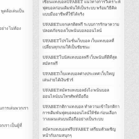
เซียนแทงบอลUFABET แนวทางการวิเคราะห์
ฟุตบอลก่อนเดิมพันให้เป็นระบบ พร้อมวิธีคิด
พูดล้อเล่นเป็น
แบบมืออาชีพที่ใช้ได้จริง
UFABETแจกเครดิตฟรี ระบบการรักษาความ
ย่าง ไม่ต้อง
ปลอดภัยของเว็บพนันบอลออนไลน์
UFABETโปรโมชั่นเว็บบอล เว็บแทงบอลที่
เปลี่ยนทุกเกมให้เป็นชัยชนะ
UFABETโบนัสแทงบอลฟรี เว็บพนันที่ดีที่สุด
สมัครฟรี
UFABETเว็บแทงบอลต่างประเทศ เว็บใหญ่
เล่นง่ายได้เงินชัวร์
UFABETสมัครแทงบอลยังไง พนันบอล
ออนไลน์บนโทรศัพท์มือถือ
UFABETกติกาแทงบอล ทำความเข้าใจกติกา
 ในการเล่นพวกเรา
การเดิมพันฟุตบอลออนไลน์ให้ชัด ก่อนเลือก
วางแผนเล่นบนมือถืออย่างเป็นระบบ
า เป็นผู้ที่
สมัครแทงบอลฟรีUFABET เตรียมตัวเผชิญ
หน้ากับเกมสนุกๆ