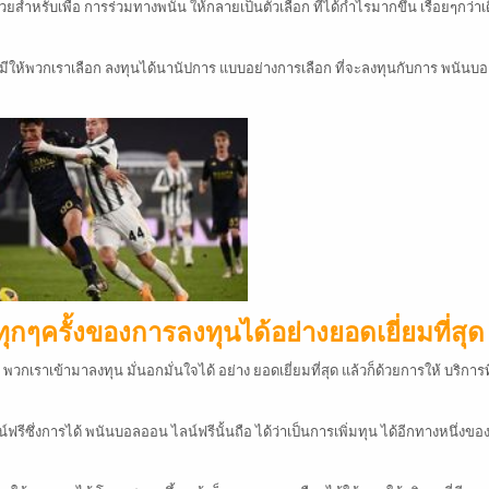
ช่วยสำหรับเพื่อ การร่วมทางพนัน ให้กลายเป็นตัวเลือก ที่ได้กำไรมากขึ้น เรื่อยๆกว่าเ
มีให้พวกเราเลือก ลงทุนได้นานัปการ แบบอย่างการเลือก ที่จะลงทุนกับการ พนันบ
กๆครั้งของการลงทุนได้อย่างยอดเยี่ยมที่สุด
พวกเราเข้ามาลงทุน มั่นอกมั่นใจได้ อย่าง ยอดเยี่ยมที่สุด แล้วก็ด้วยการให้ บริการ
น์ฟรีซึ่งการได้ พนันบอลออน ไลน์ฟรีนั้นถือ ได้ว่าเป็นการเพิ่มทุน ได้อีกทางหนึ่งข