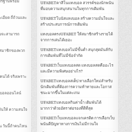
มาตรฐานพร้อม
UFABETคาสิโนแทงบอล สวรรค์ของนักพนัน
ที่มอบความสนุกสนานในทุกการเดิมพัน
เอียด ถี่ถ้วนและ
UFABETโบนัสแทงบอล สร้างความมั่นใจและ
สร้างประสบการณ์การเดิมพัน
ยตรงจะสามารถ
แทงบอลตรงUFABET ให้สมาชิกสร้างรายได้
จากการเล่นได้เยอะ
UFABETแทงบอลไม่มีขั้นต่ำ สนุกสุดมันส์กับ
 รสมาชิกของพวก
การเดิมพันที่ไม่มีข้อจำกัด
UFABETเว็บแทงบอลสด แทงบอลสดคืออะไร
และมีความพิเศษอย่างไร?
ๆคนได้ จริงเพราะ
UFABETแทงบอลสเต็ป ทางเลือกใหม่สำหรับ
นักเดิมพันที่ต้องการความท้าทายและโอกาส
ชนะมากขึ้นในแต่ละเกม
ันบอลออนไลน์
UFABETแทงบอลกินค่าน้ำ เดิมพันได้
มากกว่าด้วยอัตราต่อรองที่ดีที่สุด
นกันให้ ความสนใจ
UFABETเว็บแทงบอลแจกเครดิต การเลือกเว็บ
พนันดีปัญหาทางการเงินไม่มีกวนใจ
 วันนี้ถ้าคนไหน