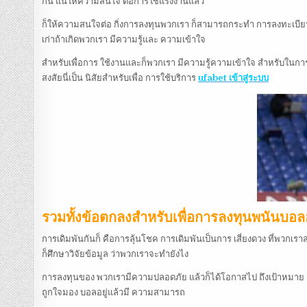
กัน แน่ให้ความสนใจ ต่อการใช้แรงงานแล้ว
ก็ให้ความสนใจต่อ กิ่งการลงทุนพวกเรา ก็สามารถกระทำ การลงทะเบียนเป็น 
เก่าถ้าเกิดพวกเรา มีความรู้และ ความเข้าใจ
สำหรับเพื่อการ ใช้งานและก็พวกเรา มีความรู้ความเข้าใจ สำหรับในการล
สงสัยนี่เป็น นิสัยสำหรับเพื่อ การใช้บริการ
ufabet เข้าสู่ระบบ
รวมทั้งข้อตกลงสำหรับเพื่อการลงทุนพนันบอล
การเดิมพันกันก็ คือการลุ้นโชค การเดิมพันเป็นการ เสี่ยงดวง ที่พว
ก็ศึกษาวิจัยข้อมูล ว่าพวกเราจะทำยังไง
การลงทุนของ พวกเรามีความปลอดภัย แล้วก็ได้โอกาสไป ถึงเป้าหมาย สำห
ถูกใจมอง บอลอยู่แล้วมี ความสามารถ