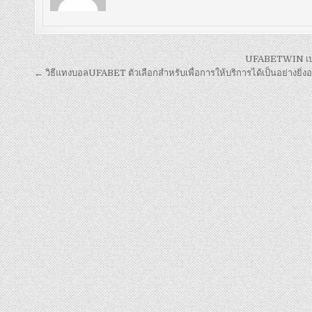
เมนู
UFABETWIN เปป กว
นำทาง
← วิธีแทงบอลUFABET ตัวเลือกสำหรับเพื่อการให้บริการได้เป็นอย่างยิ่ง
เรื่อง