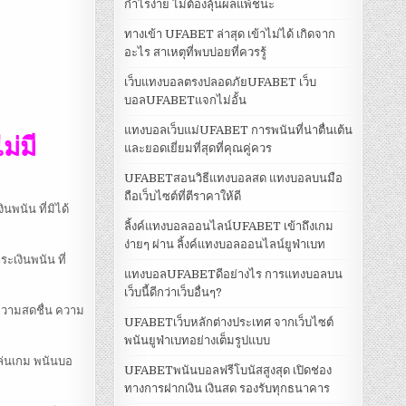
กำไรง่าย ไม่ต้องลุ้นผลแพ้ชนะ
ทางเข้า UFABET ล่าสุด เข้าไม่ได้ เกิดจาก
อะไร สาเหตุที่พบบ่อยที่ควรรู้
เว็บแทงบอลตรงปลอดภัยUFABET เว็บ
บอลUFABETแจกไม่อั้น
แทงบอลเว็บแม่UFABET การพนันที่น่าตื่นเต้น
่มี
และยอดเยี่ยมที่สุดที่คุณคู่ควร
UFABETสอนวิธีแทงบอลสด แทงบอลบนมือ
ถือเว็บไซต์ที่ตีราคาให้ดี
นพนัน ที่มิได้
ลิ้งค์แทงบอลออนไลน์UFABET เข้าถึงเกม
ง่ายๆ ผ่าน ลิ้งค์แทงบอลออนไลน์ยูฟ่าเบท
ะเงินพนัน ที่
แทงบอลUFABETดีอย่างไร การแทงบอลบน
เว็บนี้ดีกว่าเว็บอื่นๆ?
างความสดชื่น ความ
UFABETเว็บหลักต่างประเทศ จากเว็บไซต์
พนันยูฟ่าเบทอย่างเต็มรูปแบบ
าเล่นเกม พนันบอ
UFABETพนันบอลฟรีโบนัสสูงสุด เปิดช่อง
ทางการฝากเงิน เงินสด รองรับทุกธนาคาร