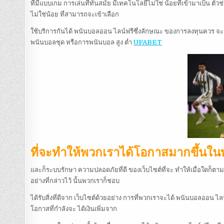
ที่มีแบบเกม การเล่นที่ทันสมัย มีเทคโนโลยีไม่ใช่ น้อยที่เข้ามาเป็น ตัว
ไม่ใช่น้อย ที่สามารถจะเข้าเลือก
ใช้บริการกันได้ พนันบอลออน ไลน์ฟรีซึ่งลักษณะ ของการลงทุนควร จะ
พนันบอลชุด หรือการพนันบอล สูง ต่ำ
UFABET
ที่จะทำให้พวกเราได้โอกาสมากขึ้นในทุ
และก็ระบบรักษา ความปลอดภัยที่ดี ของเว็บไซต์ที่จะ ทำให้เมื่อใดก็ตาม 
อย่างที่กล่าวไว้ นั้นพวกเราก็ชอบ
ได้รับสิ่งที่ดีจาก เว็บไซต์ด้วยอย่าง การที่พวกเราจะได้ พนันบอลออน ไล
โอกาสที่กำลังจะ ได้เงินเพิ่มจาก