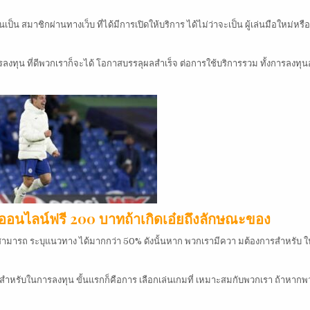
สมาชิกผ่านทางเว็บ ที่ได้มีการเปิดให้บริการ ได้ไม่ว่าจะเป็น ผู้เล่นมือใหม่หรือ 
งทุน ที่ดีพวกเราก็จะได้ โอกาสบรรลุผลสำเร็จ ต่อการใช้บริการรวม ทั้งการลงทุนอ
ออนไลน์ฟรี 200 บาทถ้าเกิดเอ๋ยถึงลักษณะของ
กเราสามารถ ระบุแนวทาง ได้มากกว่า 50% ดังนั้นหาก พวกเรามีควา มต้องการสำหรับ
รับในการลงทุน ขั้นแรกก็คือการ เลือกเล่นเกมที่ เหมาะสมกับพวกเรา ถ้าหากพวกเร