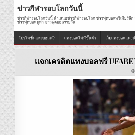
Skip
ข่าวกีฬารอบโลกวันนี้
to
content
ข่าวกีฬารอบโลกวันนี้ นำเสนอข่าวกีฬารอบโลก ข่าวฟุตบอลพรีเมียร์ลีก
ข่าวฟุตบอลยูฟ่า ข่าวฟุตบอลรายวัน
โปรโมชั่นแทงบอลฟรี
แทงบอลไม่มีขั้นต่ำ
เว็บแทงบอลแนะ
แจกเครดิตแทงบอลฟรี UFABET เ