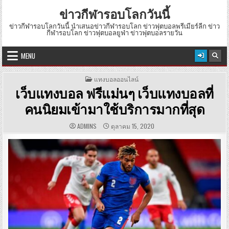
Skip
สิงหาคม 7, 2026
ข่าวกีฬารอบโลกวันนี้
to
content
ข่าวกีฬารอบโลกวันนี้ นำเสนอข่าวกีฬารอบโลก ข่าวฟุตบอลพรีเมียร์ลีก ข่าว
กีฬารอบโลก ข่าวฟุตบอลยูฟ่า ข่าวฟุตบอลรายวัน
MENU
POSTED
แทงบอลออนไลน์
IN
เว็บแทงบอล ฟรีแม่นๆ เว็บแทงบอลที่
คนนิยมเข้ามาใช้บริการมากที่สุด
AUTHOR:
PUBLISHED
ADMINS
ตุลาคม 15, 2020
DATE: