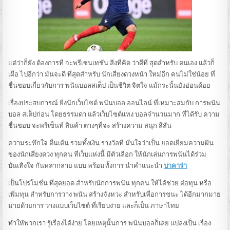
แต่ว่าก็ยัง ต้องการที่ จะพรีเซนเทชั่น สิ่งที่คิด ว่าดีที่ สุดสำหรับ ตนเอง แล้วก็
เผื่อ ไปอีกว่า มันจะดี ที่สุดสำหรับ นักเสี่ยงดวงหน้า ใหม่อีก คนไม่ใช่น้อย ที่
ชื่นชอบเกี่ยวกับการ พนันบอลสเต็ป เป็นชีวิต จิตใจ แม้กระนั้นยังอ่อนด้อย
เรื่องประสบการณ์ ยิ่งนักเว็บไซต์ พนันบอล ออนไลน์ ที่เหมาะสมกับ การพนัน
บอล สเต็ปก่อน โดยธรรมดา แล้วเว็บไซต์แทง บอลจำนวนมาก ที่ได้รับ ความ
ชื่นชอบ จะพรีเซ็นท์ สินค้า ต่างๆที่จะ สร้างความ สนุก สีสัน
ความระทึกใจ ตื่นเต้น รวมทั้งเงิน รางวัลที่ มั่นใจว่าเป็น ยอดเยี่ยมความฝัน
ของนักเสี่ยงดวง ทุกคน ที่เว็บแห่งนี้ มีตัวเลือก ให้นักเล่นการพนันได้ร่วม
บันเทิงใจ กันหลากลาย แบบ พร้อมทั้งการ นำคำแนะนำ
บาคาร่า
เป็นโปรโมชั่น ที่สุดยอด สำหรับนักการพนัน ทุกคน ให้ได้ช่วย ต่อทุน หรือ
เพิ่มทุน สำหรับการวาง พนัน สร้างจังหวะ สำหรับเพื่อการชนะ ได้อีกมากมาย
มายด้วยการ วางแบบเว็บไซต์ ที่เรียบง่าย และก็เป็น ภาษาไทย
ทำให้พวกเรา รู้เรื่องได้ง่าย โดยเหตุนั้นการ พนันบอลก็เลย แปลงเป็น เรื่อง