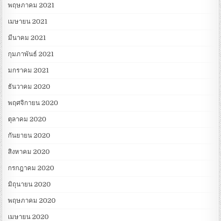
พฤษภาคม 2021
เมษายน 2021
มีนาคม 2021
กุมภาพันธ์ 2021
มกราคม 2021
ธันวาคม 2020
พฤศจิกายน 2020
ตุลาคม 2020
กันยายน 2020
สิงหาคม 2020
กรกฎาคม 2020
มิถุนายน 2020
พฤษภาคม 2020
เมษายน 2020