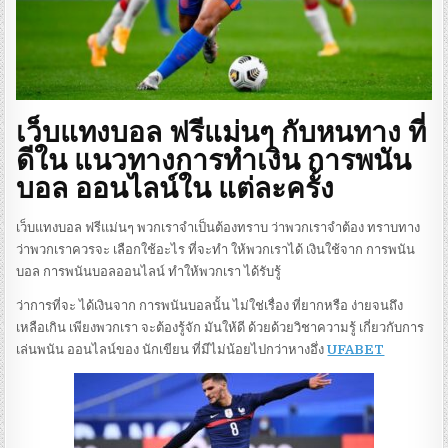
เว็บแทงบอล ฟรีแม่นๆ กับหนทาง ที่
ดีใน แนวทางการทำเงิน การพนัน
บอล ออนไลน์ใน แต่ละครั้ง
เว็บแทงบอล ฟรีแม่นๆ พวกเราจำเป็นต้องทราบ ว่าพวกเราจำต้อง ทราบทาง
ว่าพวกเราควรจะ เลือกใช้อะไร ที่จะทำ ให้พวกเราได้ เงินใช้จาก การพนัน
บอล การพนันบอลออนไลน์ ทำให้พวกเรา ได้รับรู้
ว่าการที่จะ ได้เงินจาก การพนันบอลนั้น ไม่ใช่เรื่อง ที่ยากหรือ ง่ายจนถึง
เหลือเกิน เพียงพวกเรา จะต้องรู้จัก มันให้ดี ด้วยด้วยวิชาความรู้ เกี่ยวกับการ
เล่นพนัน ออนไลน์ของ นักเขียน ที่มีไม่น้อยไปกว่าหางอึ่ง
UFABET