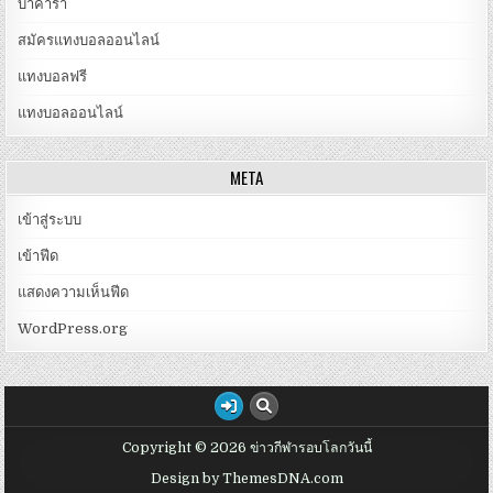
บาคาร่า
สมัครแทงบอลออนไลน์
แทงบอลฟรี
แทงบอลออนไลน์
META
เข้าสู่ระบบ
เข้าฟีด
แสดงความเห็นฟีด
WordPress.org
Copyright © 2026 ข่าวกีฬารอบโลกวันนี้
Design by ThemesDNA.com