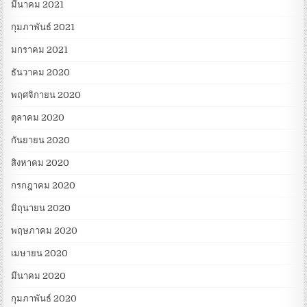
มีนาคม 2021
กุมภาพันธ์ 2021
มกราคม 2021
ธันวาคม 2020
พฤศจิกายน 2020
ตุลาคม 2020
กันยายน 2020
สิงหาคม 2020
กรกฎาคม 2020
มิถุนายน 2020
พฤษภาคม 2020
เมษายน 2020
มีนาคม 2020
กุมภาพันธ์ 2020