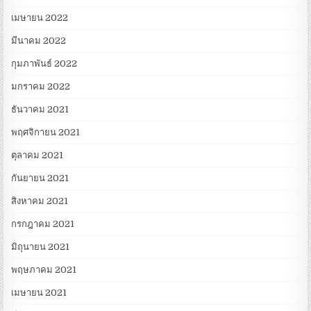
เมษายน 2022
มีนาคม 2022
กุมภาพันธ์ 2022
มกราคม 2022
ธันวาคม 2021
พฤศจิกายน 2021
ตุลาคม 2021
กันยายน 2021
สิงหาคม 2021
กรกฎาคม 2021
มิถุนายน 2021
พฤษภาคม 2021
เมษายน 2021