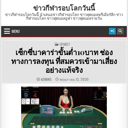
Skip
สิงหาคม 10, 2026
ข่าวกีฬารอบโลกวันนี้
to
content
ข่าวกีฬารอบโลกวันนี้ นำเสนอข่าวกีฬารอบโลก ข่าวฟุตบอลพรีเมียร์ลีก ข่าว
กีฬารอบโลก ข่าวฟุตบอลยูฟ่า ข่าวฟุตบอลรายวัน
MENU
POSTED
UFABET
IN
เซ็กซี่บาคาร่าขั้นต่ำ10บาท ช่อง
ทางการลงทุน ที่สมควรเข้ามาเสี่ยง
อย่างแท้จริง
AUTHOR:
PUBLISHED
ADMINS
พฤษภาคม 13, 2020
DATE: