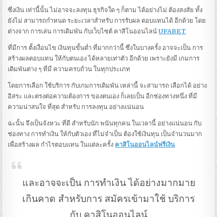
ซึ่งเงิน เท่านี้นั้น ไม่อาจจะลงทุน ธุรกิจใด ๆ ก็ตาม ได้อย่างไม่ ต้องสงสัย ทั้ง
ยังไม่ สามารถกำหนด ระยะเวลาสำหรับ การรับผล ตอบแทนได้ อีกด้วย โดย
ต่างจาก การเล่น การเดิมพัน กับเว็บไซต์ คาสิโนออนไลน์
UFABET
ที่มีการ ตั้งเงื่อนไข เงินทุนขั้นต่ำ ที่มากกว่านี้ ซึ่งในบางครั้ง อาจจะเป็น การ
สร้างผลตอบแทน ให้กับตนเอง ได้หลายเท่าตัว อีกด้วย เพราะยังมี เกมการ
เดิมพันต่าง ๆ ที่มี ความครบถ้วน ในทุกประเภท
โดยการเลือก ใช้บริการ กับเกมการเดิมพัน เหล่านี้ จะสามารถ เลือกได้ อย่าง
อิสระ และตรงต่อความต้องการ ของตนเอง ก็เลยเป็น อีกช่องทางหนึ่ง ที่มี
ความน่าสนใจ ที่สุด สำหรับ การลงทุน อย่างแน่นอน
ฉะนั้น จึงเป็นจังหวะ ที่ดี สำหรับนัก พนันทุกคน ในเวลานี้ อย่างแน่นอน กับ
ช่องทาง การทำเงิน ให้กับตัวเอง ที่ไม่จำเป็น ต้องใช้เงินทุน เป็นจำนวนมาก
เพื่อสร้างผล กำไรตอบแทน ในแต่ละครั้ง
คาสิโนออนไลน์ฟรีเงิน
และอาจจะเป็น การทำเงิน ได้อย่างมากมาย
เกินคาด สำหรับการ สมัครเข้ามาใช้ บริการ
กับ คาสิโนออนไลน์