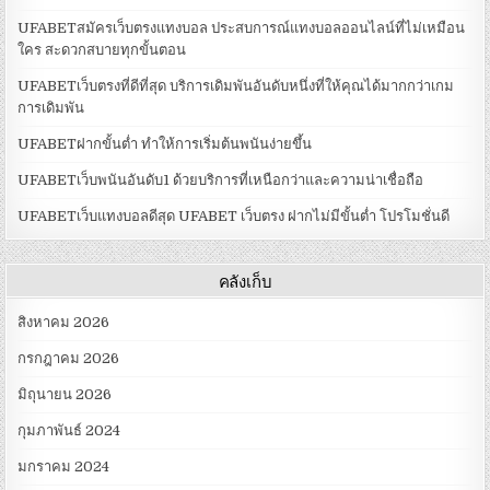
UFABETสมัครเว็บตรงแทงบอล ประสบการณ์แทงบอลออนไลน์ที่ไม่เหมือน
ใคร สะดวกสบายทุกขั้นตอน
UFABETเว็บตรงที่ดีที่สุด บริการเดิมพันอันดับหนึ่งที่ให้คุณได้มากกว่าเกม
การเดิมพัน
UFABETฝากขั้นต่ำ ทำให้การเริ่มต้นพนันง่ายขึ้น
UFABETเว็บพนันอันดับ1 ด้วยบริการที่เหนือกว่าและความน่าเชื่อถือ
UFABETเว็บแทงบอลดีสุด UFABET เว็บตรง ฝากไม่มีขั้นต่ำ โปรโมชั่นดี
คลังเก็บ
สิงหาคม 2026
กรกฎาคม 2026
มิถุนายน 2026
กุมภาพันธ์ 2024
มกราคม 2024