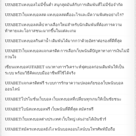
UFABETแทงบอลไม่มีขั้นต่ำ สนุกสุดมันส์กับการเดิมพันที่ไม่มีข้อจำกัด
UFABETเว็บแทงบอลสด แทงบอลสดคืออะไรและมีความพิเศษอย่างไร?
UFABETแทงบอลสเต็ป ทางเลือกใหม่สำหรับนักเดิมพันที่ต้องการความ
ท้าทายและโอกาสชนะมากขึ้นในแต่ละเกม
UFABETแทงบอลกินค่าน้ำ เดิมพันได้มากกว่าด้วยอัตราต่อรองที่ดีที่สุด
UFABETเว็บแทงบอลแจกเครดิต การเลือกเว็บพนันดีปัญหาทางการเงินไม่มี
กวนใจ
เซียนแทงบอลUFABET แนวทางการวิเคราะห์ฟุตบอลก่อนเดิมพันให้เป็น
ระบบ พร้อมวิธีคิดแบบมืออาชีพที่ใช้ได้จริง
UFABETแจกเครดิตฟรี ระบบการรักษาความปลอดภัยของเว็บพนันบอล
ออนไลน์
UFABETโปรโมชั่นเว็บบอล เว็บแทงบอลที่เปลี่ยนทุกเกมให้เป็นชัยชนะ
UFABETโบนัสแทงบอลฟรี เว็บพนันที่ดีที่สุด สมัครฟรี
UFABETเว็บแทงบอลต่างประเทศ เว็บใหญ่ เล่นง่ายได้เงินชัวร์
UFABETสมัครแทงบอลยังไง พนันบอลออนไลน์บนโทรศัพท์มือถือ