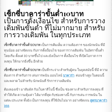
เซ็กซี่บาคาร่าขั้นต่ำ10บาท
เป็นการตั้งเงื่อนไข สำหรับการวาง
เดิมพันขั้นต่ำ ที่ไม่มากมาย สำหรับ
การวางเดิมพัน ในทุกประเภท
เซ็กซี่บาคาร่าขั้นต่ำ10บาท
เป็นการเติมเต็ม ความต้องการ ของนักพนัน ที่มี
ทุนน้อย อย่างชัดเจน กับการตั้งเงื่อนไข ของการวางเดิมพัน ในอัตราขั้นต่ำ
โดยเริ่ม ตั้งแต่ 10 บาทขึ้นไป และยังเป็นการ ตั้งเงื่อนไข ที่เปิดโอกาส การ
ลงทุน ให้กมากยิ่งขึ้น อีกด้วย
เซ็กซี่บาคาร่าขั้นต่ำ10บาท
เป็นที่กระจ่าง สำหรับผู้คน ในยุคสมัยนี้ ที่มี ความ
ต้องการ สำหรับการ เล่นการพนัน ออนไลน์
บาคาร่า
ค่อนข้างสูง ในตอนนี้
และพลาด ไม่สำหรับ นักพนันที่ รักการวางเดิมพัน
ต้องลองเข้า มาสัมผัส กับเว็บคาสิโนนี้ ซึ่งเป็น ช่องทาง สำหรับการลงทุน ที่
ทำให้เกิด ความคุ้มค่า ได้มากที่สุด กับช่องทางนี้ กับการเล่น การพนัน ใน
แต่ละประเภท ทั้งยัง เป็นการลงทุน ที่ใช้เงินไม่มาก อย่างชัดเจน
สูตรบาคาร่า
168