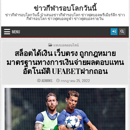
Skip
สิงหาคม 8, 2026
ข่าวกีฬารอบโลกวันนี้
to
content
ข่าวกีฬารอบโลกวันนี้ นำเสนอข่าวกีฬารอบโลก ข่าวฟุตบอลพรีเมียร์ลีก ข่าว
กีฬารอบโลก ข่าวฟุตบอลยูฟ่า ข่าวฟุตบอลรายวัน
MENU
POSTED
แทงบอลออนไลน์
IN
สล็อตได้เงิน เว็บตรง ถูกกฎหมาย
มาตรฐานทางการเงินจ่ายผลตอบแทน
อัตโนมัติ UFABETฝากถอน
AUTHOR:
PUBLISHED
ADMINS
กรกฎาคม 25, 2022
DATE: