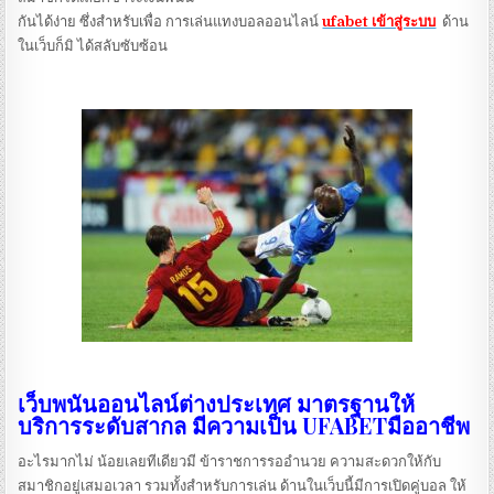
กันได้ง่าย ซึ่งสำหรับเพื่อ การเล่นแทงบอลออนไลน์
ufabet เข้าสู่ระบบ
ด้าน
ในเว็บก็มิ ได้สลับซับซ้อน
เว็บพนันออนไลน์ต่างประเทศ มาตรฐานให้
บริการระดับสากล มีความเป็น UFABETมืออาชีพ
อะไรมากไม่ น้อยเลยทีเดียวมี ข้าราชการรออำนวย ความสะดวกให้กับ
สมาชิกอยู่เสมอเวลา รวมทั้งสำหรับการเล่น ด้านในเว็บนี้มีการเปิดคู่บอล ให้