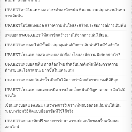
พันมีทางเลือกมากขึ้น
UFABETคาสิโนแทงบอล สวรรค์ของนักพนัน ที่มอบความสนุกสนานในทุก
การเดิมพัน
UFABETโบนัสแทงบอล สร้างความมั่นใจและสร้างประสบการณ์การเดิมพัน
แทงบอลตรงUFABET ให้สมาชิกสร้างรายได้จากการเล่นได้เยอะ
UFABETแทงบอลไม่มีขั้นต่ำ สนุกสุดมันส์กับการเดิมพันที่ไม่มีข้อจำกัด
UFABETเว็บแทงบอลสด แทงบอลสดคืออะไรและมีความพิเศษอย่างไร?
UFABETแทงบอลสเต็ป ทางเลือกใหม่สำหรับนักเดิมพันที่ต้องการความ
ท้าทายและโอกาสชนะมากขึ้นในแต่ละเกม
UFABETแทงบอลกินค่าน้ำ เดิมพันได้มากกว่าด้วยอัตราต่อรองที่ดีที่สุด
UFABETเว็บแทงบอลแจกเครดิต การเลือกเว็บพนันดีปัญหาทางการเงินไม่มี
กวนใจ
เซียนแทงบอลUFABET แนวทางการวิเคราะห์ฟุตบอลก่อนเดิมพันให้เป็น
ระบบ พร้อมวิธีคิดแบบมืออาชีพที่ใช้ได้จริง
UFABETแจกเครดิตฟรี ระบบการรักษาความปลอดภัยของเว็บพนันบอล
ออนไลน์