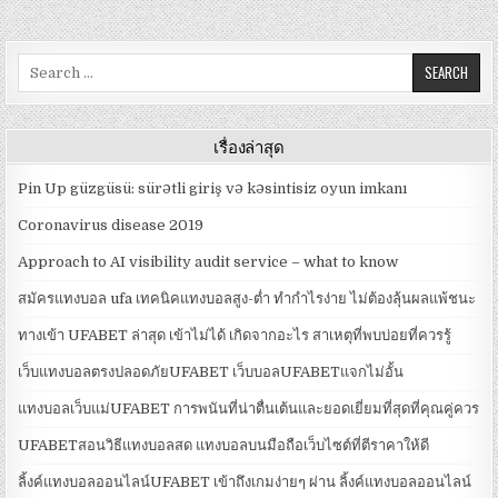
เรื่อง
Search
for:
เรื่องล่าสุด
Pin Up güzgüsü: sürətli giriş və kəsintisiz oyun imkanı
Coronavirus disease 2019
Approach to AI visibility audit service – what to know
สมัครแทงบอล ufa เทคนิคแทงบอลสูง-ต่ำ ทำกำไรง่าย ไม่ต้องลุ้นผลแพ้ชนะ
ทางเข้า UFABET ล่าสุด เข้าไม่ได้ เกิดจากอะไร สาเหตุที่พบบ่อยที่ควรรู้
เว็บแทงบอลตรงปลอดภัยUFABET เว็บบอลUFABETแจกไม่อั้น
แทงบอลเว็บแม่UFABET การพนันที่น่าตื่นเต้นและยอดเยี่ยมที่สุดที่คุณคู่ควร
UFABETสอนวิธีแทงบอลสด แทงบอลบนมือถือเว็บไซต์ที่ตีราคาให้ดี
ลิ้งค์แทงบอลออนไลน์UFABET เข้าถึงเกมง่ายๆ ผ่าน ลิ้งค์แทงบอลออนไลน์