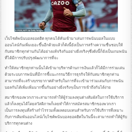
เว็บไซต์พนันบอลยอดฮิต ทุกคนได้หันเข้ามาเล่นการพนันบอลในแบบ
ออนไลน์กันเพิ่มเยอะขึ้นอีกด้วยแล้วก็ดังนี้ยังเป็นการสร้างความชื่นชอบให้
กับสมาชิกทุกท่านกันได้อย่างแท้จริงกันอย่างยิ่งจริงๆซึ่งดังนี้ก็ยังเป็นเกมพนัน
ที่ได้มีการปรับปรุงพัฒนาการที่จะ
ทำให้สมาชิกทุกท่านนั้นได้เข้ามาบริหารด้านการเงินแล้วก็ได้มีการร่วมเล่น
ด้วยระบบการพนันที่มีการชี้แนะกรรมวิธีการธุรกิจให้กับสมาชิกทุกท่าน
สามารถที่จะสร้างบรรยากาศสำหรับในการที่จะเข้ามาร่วมเล่นกับการพนัน
บอลกันได้เพิ่มเพิ่มมากขึ้นกันอย่างยิ่งจริงๆเป็นการเข้าถึงกันได้ง่าย
สมาชิกของพวกเราจะสามารถทำให้ผู้ร่วมลงทุนต่างสัมผัสในการใช้บริการ
แล้วก็ลงทุนได้โดยสวัสดิภาพก็เลยทำให้การสมัครสมาชิกของพวกเรา
เป็นการลงทุนที่สร้างกำไรรวมทั้งผลตอบแทนสำหรับการใช้บริการที่เหมาะ
กับการเดิมพันออนไลน์เว็บไซต์พนันบอลยอดฮิตในวันนี้จะสามารถทำให้ผู้รับ
บริการทุกคนต่าง