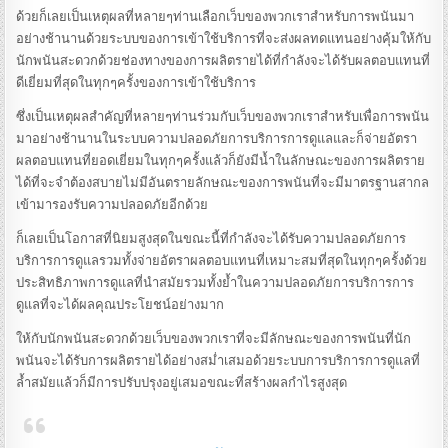
ด้วยก็เลยเป็นเหตุผลที่หลายๆท่านเลือกเว็บของพวกเราสำหรับการพนันมา
อย่างช้านานด้วยระบบของการเข้าใช้บริการที่จะส่งผลทดแทนอย่างคุ้มให้กับ
นักพนันสะดวกด้วยช่องทางของการผลิตรายได้ที่กำลังจะได้รับผลตอบแทนที่
ดีเยี่ยมที่สุดในทุกๆครั้งของการเข้าใช้บริการ
ซึ่งเป็นเหตุผลสำคัญที่หลายๆท่านร่วมกับเว็บของพวกเราสำหรับเพื่อการพนัน
มาอย่างช้านานในระบบความปลอดภัยการบริการการดูแลและก็จ่ายอัตรา
ผลตอบแทนที่ยอดเยี่ยมในทุกๆครั้งแล้วก็ยังมีน้ำในลักษณะของการผลิตราย
ได้ที่จะจำต้องสบายไม่มีอันตรายลักษณะของการพนันที่จะมีมาตรฐานสากล
เข้ามารองรับความปลอดภัยอีกด้วย
ก็เลยเป็นโอกาสที่นิยมสูงสุดในขณะนี้ที่กำลังจะได้รับความปลอดภัยการ
บริการการดูแลรวมทั้งจ่ายอัตราผลตอบแทนที่เหมาะสมที่สุดในทุกๆครั้งด้วย
ประสิทธิภาพการดูแลที่นำสมัยรวมทั้งย้ำในความปลอดภัยการบริการการ
ดูแลที่จะได้ผลคุณประโยชน์อย่างมาก
ให้กับนักพนันสะดวกด้วยเว็บของพวกเราที่จะมีลักษณะของการพนันที่นัก
พนันจะได้รับการผลิตรายได้อย่างสม่ำเสมอด้วยระบบการบริการการดูแลที่
ล้ำสมัยแล้วก็มีการปรับปรุงอยู่เสมอขณะที่สร้างผลกำไรสูงสุด