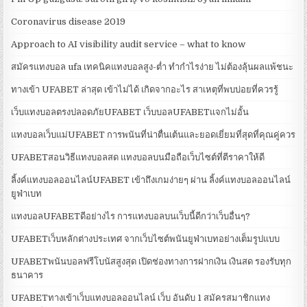
Coronavirus disease 2019
Approach to AI visibility audit service – what to know
สมัครแทงบอล ufa เทคนิคแทงบอลสูง-ต่ำ ทำกำไรง่าย ไม่ต้องลุ้นผลแพ้ชนะ
ทางเข้า UFABET ล่าสุด เข้าไม่ได้ เกิดจากอะไร สาเหตุที่พบบ่อยที่ควรรู้
เว็บแทงบอลตรงปลอดภัยUFABET เว็บบอลUFABETแจกไม่อั้น
แทงบอลเว็บแม่UFABET การพนันที่น่าตื่นเต้นและยอดเยี่ยมที่สุดที่คุณคู่ควร
UFABETสอนวิธีแทงบอลสด แทงบอลบนมือถือเว็บไซต์ที่ตีราคาให้ดี
ลิ้งค์แทงบอลออนไลน์UFABET เข้าถึงเกมง่ายๆ ผ่าน ลิ้งค์แทงบอลออนไลน์
ยูฟ่าเบท
แทงบอลUFABETดีอย่างไร การแทงบอลบนเว็บนี้ดีกว่าเว็บอื่นๆ?
UFABETเว็บหลักต่างประเทศ จากเว็บไซต์พนันยูฟ่าเบทอย่างเต็มรูปแบบ
UFABETพนันบอลฟรีโบนัสสูงสุด เปิดช่องทางการฝากเงิน เงินสด รองรับทุก
ธนาคาร
UFABETทางเข้าเว็บแทงบอลออนไลน์ เว็บ อันดับ 1 สมัครสมาชิกแทง