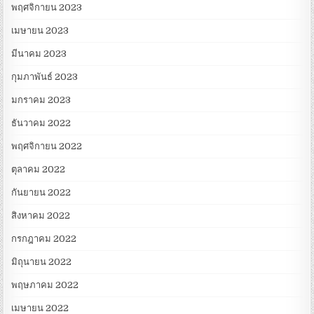
พฤศจิกายน 2023
เมษายน 2023
มีนาคม 2023
กุมภาพันธ์ 2023
มกราคม 2023
ธันวาคม 2022
พฤศจิกายน 2022
ตุลาคม 2022
กันยายน 2022
สิงหาคม 2022
กรกฎาคม 2022
มิถุนายน 2022
พฤษภาคม 2022
เมษายน 2022