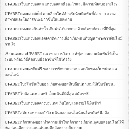
UFABETเว็บแทงบอลสด แทงบอลสดคืออะไรและมีความพิเศษอย่างไร?
UFABETแทงบอลสเต็ป ทางเลือกใหม่สำหรับนักเดิมพันที่ต้องการความ
ท้าทายและโอกาสชนะมากขึ้นในแต่ละเกม
UFABETแทงบอลกินค่าน้ำ เดิมพันได้มากกว่าด้วยอัตราต่อรองที่ดีที่สุด
UFABETเว็บแทงบอลแจกเครดิต การเลือกเว็บพนันดีปัญหาทางการเงินไม่มี
กวนใจ
เซียนแทงบอลUFABET แนวทางการวิเคราะห์ฟุตบอลก่อนเดิมพันให้เป็น
ระบบ พร้อมวิธีคิดแบบมืออาชีพที่ใช้ได้จริง
UFABETแจกเครดิตฟรี ระบบการรักษาความปลอดภัยของเว็บพนันบอล
ออนไลน์
UFABETโปรโมชั่นเว็บบอล เว็บแทงบอลที่เปลี่ยนทุกเกมให้เป็นชัยชนะ
UFABETโบนัสแทงบอลฟรี เว็บพนันที่ดีที่สุด สมัครฟรี
UFABETเว็บแทงบอลต่างประเทศ เว็บใหญ่ เล่นง่ายได้เงินชัวร์
UFABETสมัครแทงบอลยังไง พนันบอลออนไลน์บนโทรศัพท์มือถือ
UFABETกติกาแทงบอล ทำความเข้าใจกติกาการเดิมพันฟุตบอลออนไลน์ให้
ชัด ก่อนเลือกวางแผนเล่นบนมือถืออย่างเป็นระบบ