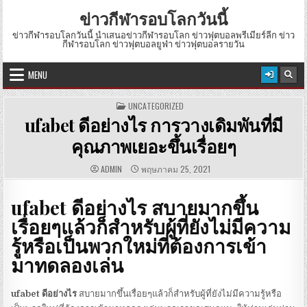
Skip
สิงหาคม 9, 2026
ข่าวกีฬารอบโลกวันนี้
to
content
ข่าวกีฬารอบโลกวันนี้ นำเสนอข่าวกีฬารอบโลก ข่าวฟุตบอลพรีเมียร์ลีก ข่าว
กีฬารอบโลก ข่าวฟุตบอลยูฟ่า ข่าวฟุตบอลรายวัน
MENU
POSTED
UNCATEGORIZED
IN
ufabet ดีอย่างไร การวางเดิมพันที่มี
คุณภาพเยอะขึ้นเรื่อยๆ
AUTHOR:
PUBLISHED
ADMIN
พฤษภาคม 25, 2021
DATE:
ufabet ดีอย่างไร สบายมากขึ้น
เรื่อยๆแล้วก็สำหรับผู้ที่ยังไม่มีความ
รู้หรือเป็นพวกใหม่ที่ต้องการเข้า
มาทดลองเล่น
ufabet ดีอย่างไร
สบายมากขึ้นเรื่อยๆแล้วก็สำหรับผู้ที่ยังไม่มีความรู้หรือ