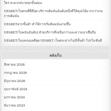
ใคร สะดวกสบายทุกขั้นตอน
UFABETเว็บตรงที่ดีที่สุด บริการเดิมพันอันดับหนึ่งที่ให้คุณได้มากกว่าเกม
การเดิมพัน
UFABETฝากขั้นต่ำ ทำให้การเริ่มต้นพนันง่ายขึ้น
UFABETเว็บพนันอันดับ1 ด้วยบริการที่เหนือกว่าและความน่าเชื่อถือ
UFABETเว็บแทงบอลดีสุด UFABET เว็บตรง ฝากไม่มีขั้นต่ำ โปรโมชั่นดี
คลังเก็บ
สิงหาคม 2026
กรกฎาคม 2026
มิถุนายน 2026
กุมภาพันธ์ 2024
มกราคม 2024
ธันวาคม 2023