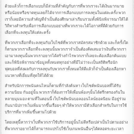
ด้วยแล้วก็การเลือกแบบก็มีส่วนที่สำคัญกับการที่พวกเราจะได้เงินมากมาย
หรือน้อยหรือขาดทุนเลยก็ได้จากการเลือกแบบการลงทุนในแต่ละครั้ง พวก
เราก็เลยมีความสำคัญที่จำเป็นต้องศึกษาเล่าเรียนรวมทั้งพินิจพิจารณาให้ได้
วิถีทางสำหรับเพื่อการเลือกแบบอย่างที่พวกเราจะได้โอกาสที่ดีด้วยกับการ
เลือกที่จะลงทุนให้แต่ละครั้ง
ที่พวกเราเลือกที่จะลงทุนกับเว็บไซต์ที่พวกเราสมัครสมาชิกด้วย และก็ครั้งใด
ก็ตามพวกเราเลือกที่จะลงทุนนั้นพวกเราจำเป็นต้องคิดเสมอว่าเงินที่พวกเรา
เอามาลงทุนนั้นพวกเราอยากได้สร้างกำไรพวกเราก็เลยจะต้องเลือกต้นแบบ
และก็พินิจพิจารณาข้อมูลทั้งหมดทุกอย่างที่มีไม่ว่าจะเป็นสถิติหรือนัก
ฟุตบอลที่ส่งผลกับการลงทุนกับพวกเราทั้งหมดให้ดีแล้วก็จำเป็นต้องเลือกหา
แนวทางที่เยี่ยมที่สุดให้ได้ด้วย
สำหรับนักการพนันคนไหนก็ตามที่กำลังค้นหา เว็บไซต์พนันบอลที่ได้รับ
ความนิยม กันอยู่นั้น พวกเราก็ต้องการให้เพื่อนพ้องๆนั้นได้ตรึกตรองกันใน
หลายมุมมอง ตามที่ในตอนนี้ เว็บไซต์พนันบอลออนไลน์ยอดนิยม มีอยู่ร่วม
กันนานัปการเว็บเพิ่มมากขึ้นเรื่อยๆ ทำให้พวกเรามีตัวเลือกสำหรับในการใช้
บริการที่มากเพิ่มขึ้นตามไปด้วย
โดยเหตุนี้หากว่าเว็บที่พวกเราใช้บริการอยู่นั้นไม่ดีหรือเปล่าเป็นไปตามอย่าง
ที่พวกเราอยากได้ก็สามารถแปรไปใช้เว็บเกมพนันอื่นๆได้ตลอดระยะเวลา