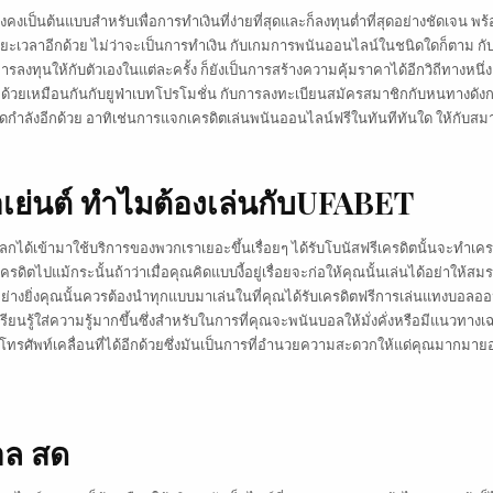
เป็นต้นแบบสำหรับเพื่อการทำเงินที่ง่ายที่สุดและก็ลงทุนต่ำที่สุดอย่างชัดเจน พร้
ะเวลาอีกด้วย ไม่ว่าจะเป็นการทำเงิน กับเกมการพนันออนไลน์ในชนิดใดก็ตาม ก
ารลงทุนให้กับตัวเองในแต่ละครั้ง ก็ยังเป็นการสร้างความคุ้มราคาได้อีกวิถีทางหนึ
กด้วยเหมือนกันกับยูฟ่าเบทโปรโมชั่น กับการลงทะเบียนสมัครสมาชิกกับหนทางดังก
สุดกำลังอีกด้วย อาทิเช่นการแจกเครดิตเล่นพนันออนไลน์ฟรีในทันทีทันใด ให้กับส
เย่นต์ ทำไมต้องเล่นกับUFABET
กได้เข้ามาใช้บริการของพวกเราเยอะขึ้นเรื่อยๆ ได้รับโบนัสฟรีเครดิตนั้นจะทำเครด
ครดิตไปแม้กระนั้นถ้าว่าเมื่อคุณคิดแบบงี้อยู่เรื่อยจะก่อให้คุณนั้นเล่นได้อย่าให้ส
อย่างยิ่งคุณนั้นควรต้องนำทุกแบบมาเล่นในที่คุณได้รับเครดิตฟรีการเล่นแทงบอลอ
รียนรู้ใส่ความรู้มากขึ้นซึ่งสำหรับในการที่คุณจะพนันบอลให้มั่งคั่งหรือมีแนวทางเ
รศัพท์เคลื่อนที่ได้อีกด้วยซึ่งมันเป็นการที่อำนวยความสะดวกให้แด่คุณมากมายอย่
ล สด