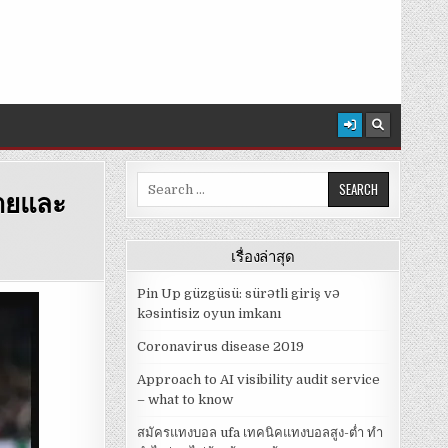
สิงหาคม 6, 2026
Search
ทายและ
for:
เรื่องล่าสุด
Pin Up güzgüsü: sürətli giriş və
kəsintisiz oyun imkanı
Coronavirus disease 2019
Approach to AI visibility audit service
– what to know
สมัครแทงบอล ufa เทคนิคแทงบอลสูง-ต่ำ ทำ