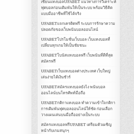
เซียนแทงบอลUFABET แนวทางการวิเคราะห์
ฟุตบอลก่อนเดิมพันให้เป็นระบบ พร้อมวิธีคิด
แบบมืออาชีพที่ใช้ได้จริง
UFABETแจกเครดิตฟรี ระบบการรักษาความ
ปลอดภัยของเว็บพนันบอลออนไลน์
UFABETโปรโมชั่นเว็บบอล เว็บแทงบอลที่
เปลี่ยนทุกเกมให้เป็นชัยชนะ
UFABETโบนัสแทงบอลฟรี เว็บพนันที่ดีที่สุด
สมัครฟรี
UFABETเว็บแทงบอลต่างประเทศ เว็บใหญ่
เล่นง่ายได้เงินชัวร์
UFABETสมัครแทงบอลยังไง พนันบอล
ออนไลน์บนโทรศัพท์มือถือ
UFABETกติกาแทงบอล ทำความเข้าใจกติกา
การเดิมพันฟุตบอลออนไลน์ให้ชัด ก่อนเลือก
วางแผนเล่นบนมือถืออย่างเป็นระบบ
สมัครแทงบอลฟรีUFABET เตรียมตัวเผชิญ
หน้ากับเกมสนุกๆ