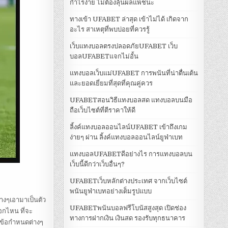
กำไรง่าย ไม่ต้องลุ้นผลแพ้ชนะ
ทางเข้า UFABET ล่าสุด เข้าไม่ได้ เกิดจาก
อะไร สาเหตุที่พบบ่อยที่ควรรู้
เว็บแทงบอลตรงปลอดภัยUFABET เว็บ
บอลUFABETแจกไม่อั้น
แทงบอลเว็บแม่UFABET การพนันที่น่าตื่นเต้น
และยอดเยี่ยมที่สุดที่คุณคู่ควร
UFABETสอนวิธีแทงบอลสด แทงบอลบนมือ
ถือเว็บไซต์ที่ตีราคาให้ดี
ลิ้งค์แทงบอลออนไลน์UFABET เข้าถึงเกม
ง่ายๆ ผ่าน ลิ้งค์แทงบอลออนไลน์ยูฟ่าเบท
แทงบอลUFABETดีอย่างไร การแทงบอลบน
เว็บนี้ดีกว่าเว็บอื่นๆ?
UFABETเว็บหลักต่างประเทศ จากเว็บไซต์
พนันยูฟ่าเบทอย่างเต็มรูปแบบ
ต่างๆเอามาเป็นตัว
UFABETพนันบอลฟรีโบนัสสูงสุด เปิดช่อง
อกไหน ที่จะ
ทางการฝากเงิน เงินสด รองรับทุกธนาคาร
ช้ข้อกำหนดต่างๆ