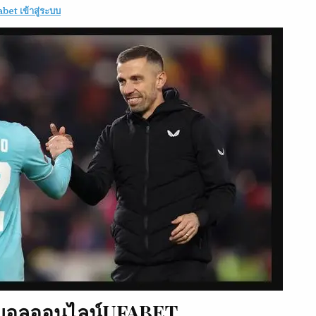
abet เข้าสู่ระบบ
็บบอลออนไลน์UFABET