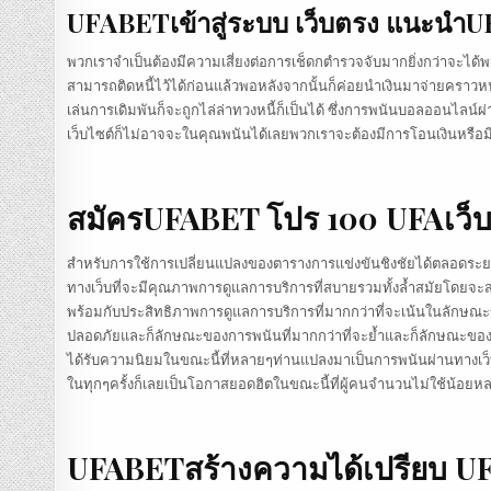
UFABETเข้าสู่ระบบ เว็บตรง แนะนำ
พวกเราจำเป็นต้องมีความเสี่ยงต่อการเช็ดกตำรวจจับมากยิ่งกว่าจะได้
สามารถติดหนี้ไว้ได้ก่อนแล้วพอหลังจากนั้นก็ค่อยนำเงินมาจ่ายคราวหน้า
เล่นการเดิมพันก็จะถูกไล่ล่าทวงหนี้ก็เป็นได้ ซึ่งการพนันบอลออนไลน์ผ่
เว็บไซต์ก็ไม่อาจจะในคุณพนันได้เลยพวกเราจะต้องมีการโอนเงินหรือมีเ
สมัครUFABET โปร 100 UFAเว็บต
สำหรับการใช้การเปลี่ยนแปลงของตารางการแข่งขันชิงชัยได้ตลอดระ
ทางเว็บที่จะมีคุณภาพการดูแลการบริการที่สบายรวมทั้งล้ำสมัยโดยจะส่
พร้อมกับประสิทธิภาพการดูแลการบริการที่มากกว่าที่จะเน้นในลักษณะข
ปลอดภัยและก็ลักษณะของการพนันที่มากกว่าที่จะย้ำและก็ลักษณะของการพ
ได้รับความนิยมในขณะนี้ที่หลายๆท่านแปลงมาเป็นการพนันผ่านทางเว็บ
ในทุกๆครั้งก็เลยเป็นโอกาสยอดฮิตในขณะนี้ที่ผู้คนจำนวนไม่ใช้น้อ
UFABETสร้างความได้เปรียบ UF