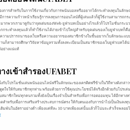
มต้องการสำหรับในการใช้งานเกี่ยวกับการพนันบอลหรืออยากได้กระทำลงทุนในลั
่ได้มีการความก้าวหน้าเรียนรู้การลงทุนการออนไลน์ที่ผู้เล่นแล้วก็ผู้ใช้งานสามารถ
มากพวกเรามาดูกันว่าจุดเด่นของWeb ยูฟ่าเบทเป็นอย่างไรแล้วก็โปรโมชั่นกระบว
อกกระทำลงทุนแล้วก็ทำใช้งานได้ง่ายเข้าไปใหญ่สำหรับจุดเด่นของเว็บยูฟ่าเบทก็คือเ
รู้ว่าความปรารถนาของเว็บหรือความอยากของสมาชิกข้างในชั้นอยากเว็บลักษณะแบ
านก็สามารถศึกษาวิจัยหาข้อมูลรวมทั้งลงทะเบียนเป็นสมาชิกของเว็บยูฟ่าเบทได้น่า
อย่างแน่แท้
างเข้าสํารองUFABET
กับโปรโมชั่นเล่นพนันออนไลน์ฟรีในลักษณะของเครดิตฟรีข้างในวิถีทางดังกล่าวข
งดูดใจให้กับสมาชิกทุกท่าน พร้อมด้วยการใช้คุณประโยชน์ได้จริงอีกด้วยกับโปรเล
าชิกใหม่ทุกคนรวมทั้งยังเป็นเรื่องจำเป็นสำหรับเพื่อการอดออมทุน ได้อีกทางหนึ่
อยอดสำหรับเพื่อการเสริมสร้างประสบการณ์ตรง ให้กับตนเองกับการนำไปเป็นเงินลงทุน
ดิมพันในอัตราอย่างต่ำ เพียงแค่ทีละ 10 บาทเพียงแค่นั้นแล้วก็โน่นจะสำเร็จพลอยได้
/