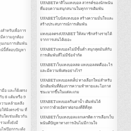
UFABETคาสิโนแทงบอล สวรรค์ของนักพนัน
ที่มอบความสนุกสนานในทุกการเดิมพัน
UFABETโบนัสแทงบอล สร้างความมั่นใจและ
สร้างประสบการณ์การเดิมพัน
างสำหรับเพื่อการ
แทงบอลตรงUFABET ให้สมาชิกสร้างรายได้
่มีความถูกต้อง
จากการเล่นได้เยอะ
ทุนเกมการเดิมพัน
UFABETแทงบอลไม่มีขั้นต่ำ สนุกสุดมันส์กับ
์นี้ที่ตอบปัญหา
การเดิมพันที่ไม่มีข้อจำกัด
UFABETเว็บแทงบอลสด แทงบอลสดคืออะไร
และมีความพิเศษอย่างไร?
UFABETแทงบอลสเต็ป ทางเลือกใหม่สำหรับ
นักเดิมพันที่ต้องการความท้าทายและโอกาส
ือ และก็ฝั่งตรง
ชนะมากขึ้นในแต่ละเกม
ๆกับ 8 แต้มหรือ 9
UFABETแทงบอลกินค่าน้ำ เดิมพันได้
มีความคล้ายคลึง
มากกว่าด้วยอัตราต่อรองที่ดีที่สุด
ให้ฝั่งตรงข้าม ที่
ทันใดเช่นเดียวกัน
UFABETเว็บแทงบอลแจกเครดิต การเลือกเว็บ
วมทั้งยังมี
พนันดีปัญหาทางการเงินไม่มีกวนใจ
ไพ่ป๊อกกระเด้ง