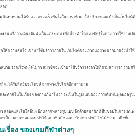
ตลอด
นันทุกท่าน ได้รับความรวดเร็วทันใจในการ เข้ามาใช้ บริการและ ยังเป็นเว็บไซต์ที่
จะเล่นหรือวางเงิน เดิมพัน ในแต่ละเกม เพื่อที่จะทำให้สมาชิกรู้ในทาง การใช้งานเด
ชิกให้ความสนใจ เข้ามาใช้บริการภายใน เว็บไซต์ของเรากันอย่าง มากมายจึงทำให้
วกสบาย รวดเร็วทันใจไม่ว่า สมาชิกจะเข้ามาใช้บริการ เวลาใดก็ตามสามารถ ร่วมส
กก็จะได้รับสิทธิประโยชน์ จากทางเว็บไซต์อีกมากมาย
ีฬาและคาสิโนในเรื่อง ของด้านกีฬาไม่ว่า จะเป็นในรูปแบบของ การเดิมพันฟุตบอลรู
าร่า สล็อตและไฮโลอื่นๆ อีกหลากหลายรูปแบบ อีกด้วยสมาชิกที่ชื่นชอบในการเล่นพ
การมาเป็นเวลานานและจะทำให้ สมาชิกมีช่องทางในการ ทำกำไรได้ง่ายมากยิ่งขึ้น
นเรื่อง ของเกมกีฬาต่างๆ