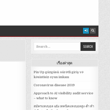
สิงหาคม 7, 2026
Search
for:
เรื่องล่าสุด
Pin Up güzgüsü: sürətli giriş və
kəsintisiz oyun imkanı
Coronavirus disease 2019
Approach to AI visibility audit service
– what to know
สมัครแทงบอล ufa เทคนิคแทงบอลสูง-ต่ำ ทำ