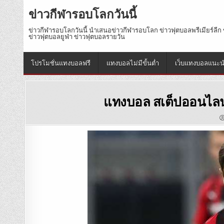
Skip
ข่าวกีฬารอบโลกวันนี้
to
content
ข่าวกีฬารอบโลกวันนี้ นำเสนอข่าวกีฬารอบโลก ข่าวฟุตบอลพรีเมียร์ลีก
ข่าวฟุตบอลยูฟ่า ข่าวฟุตบอลรายวัน
โปรโมชั่นแทงบอลฟรี
แทงบอลไม่มีขั้นต่ำ
เว็บแทงบอลแนะ
แทงบอล สเต็ปออนไลน์ สร