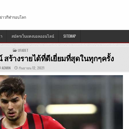
 ข่าวกีฬารอบโลก
นำ
สมัครเว็บแทงบอลออนไลน์
SITEMAP
POSTED
UFABET
IN
้างรายได้ที่ดีเยี่ยมที่สุดในทุกๆครั้ง
AUTHOR:
PUBLISHED
ADMIN
กันยายน 12, 2021
DATE: