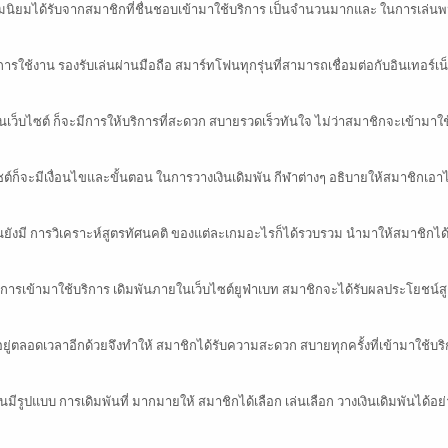
ความนิยมได้รับจากสมาชิกที่ชื่นชอบเข้ามาใช้บริการ เป็นจำนวนมากและ ในการเล่นพ
รใช้งาน รองรับเล่นผ่านมือถือ สมาร์ทโฟนทุกรุ่นที่สามารถเชื่อมต่อกับอินเทอร์เน็ต 
ว็บไซต์ ก็จะมีการให้บริการที่สะดวก สบายรวดเร็วทันใจ ไม่ว่าสมาชิกจะเข้ามาใช้
์ก็จะมีเงื่อนไขและขั้นตอน ในการวางเงินเดิมพัน กีฬาต่างๆ อธิบายให้สมาชิกเอาไ
ะมันยังมี การวิเคราะห์สูตรทัศนคติ ของแต่ละเกมอะไรก็ได้รวบรวม นำมาให้สมาชิกได
 ในการเข้ามาใช้บริการ เดิมพันภายในเว็บไซต์ยูฟ่าเบท สมาชิกจะได้รับผลประโยชน์ส
อยู่ตลอดเวลาอีกด้วยจึงทำให้ สมาชิกได้รับความสะดวก สบายทุกครั้งที่เข้ามาใช้บริ
นมีรูปแบบ การเดิมพันที่ มากมายให้ สมาชิกได้เลือก เล่นเลือก วางเงินเดิมพันได้อ