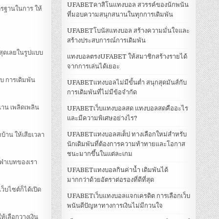
UFABETคาสิโนแทงบอล สวรรค์ของนักพนัน
าตรฐานในการ ให้
ที่มอบความสนุกสนานในทุกการเดิมพัน
UFABETโบนัสแทงบอล สร้างความมั่นใจและ
สร้างประสบการณ์การเดิมพัน
ี่สุดเลยในรูปแบบ
แทงบอลตรงUFABET ให้สมาชิกสร้างรายได้
จากการเล่นได้เยอะ
ับ การเดิมพัน
UFABETแทงบอลไม่มีขั้นต่ำ สนุกสุดมันส์กับ
การเดิมพันที่ไม่มีข้อจำกัด
นาน เพลิดเพลิน
UFABETเว็บแทงบอลสด แทงบอลสดคืออะไร
และมีความพิเศษอย่างไร?
UFABETแทงบอลสเต็ป ทางเลือกใหม่สำหรับ
บ้าน ให้เสียเวลา
นักเดิมพันที่ต้องการความท้าทายและโอกาส
ชนะมากขึ้นในแต่ละเกม
ูฟ่าเบทของเรา
UFABETแทงบอลกินค่าน้ำ เดิมพันได้
มากกว่าด้วยอัตราต่อรองที่ดีที่สุด
็บไซต์ก็ได้เปิด
UFABETเว็บแทงบอลแจกเครดิต การเลือกเว็บ
พนันดีปัญหาทางการเงินไม่มีกวนใจ
ห้เลือกวางเงิน