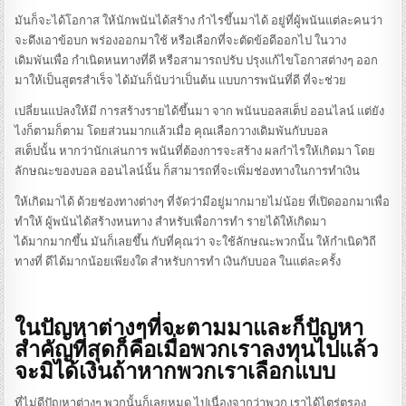
มันก็จะได้โอกาส ให้นักพนันได้สร้าง กำไรขึ้นมาได้ อยู่ที่ผู้พนันแต่ละคนว่า
จะดึงเอาข้อบก พร่องออกมาใช้ หรือเลือกที่จะตัดข้อดีออกไป ในวาง
เดิมพันเพื่อ กำเนิดหนทางที่ดี หรือสามารถปรับ ปรุงแก้ไขโอกาสต่างๆ ออก
มาให้เป็นสูตรสำเร็จ ได้มันก็นับว่าเป็นต้น แบบการพนันที่ดี ที่จะช่วย
เปลี่ยนแปลงให้มี การสร้างรายได้ขึ้นมา จาก พนันบอลสเต็ป ออนไลน์ แต่ยัง
ไงก็ตามก็ตาม โดยส่วนมากแล้วเมื่อ คุณเลือกวางเดิมพันกับบอล
สเต็ปนั้น หากว่านักเล่นการ พนันที่ต้องการจะสร้าง ผลกำไรให้เกิดมา โดย
ลักษณะของบอล ออนไลน์นั้น ก็สามารถที่จะเพิ่มช่องทางในการทำเงิน
ให้เกิดมาได้ ด้วยช่องทางต่างๆ ที่จัดว่ามีอยู่มากมายไม่น้อย ที่เปิดออกมาเพื่อ
ทำให้ ผู้พนันได้สร้างหนทาง สำหรับเพื่อการทำ รายได้ให้เกิดมา
ได้มากมากขึ้น มันก็เลยขึ้น กับที่คุณว่า จะใช้ลักษณะพวกนั้น ให้กำเนิดวิถี
ทางที่ ดีได้มากน้อยเพียงใด สำหรับการทำ เงินกับบอล ในแต่ละครั้ง
ในปัญหาต่างๆที่จะตามมาและก็ปัญหา
สำคัญที่สุดก็คือเมื่อพวกเราลงทุนไปแล้ว
จะมิได้เงินถ้าหากพวกเราเลือกแบบ
ที่ไม่ดีปัญหาต่างๆ พวกนั้นก็เลยหมด ไปเนื่องจากว่าพวก เราได้ไตร่ตรอง