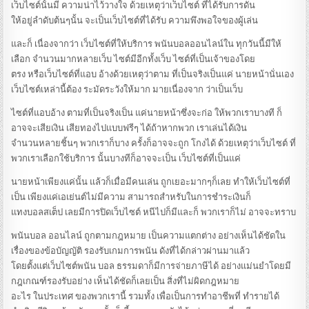
เว็บไซต์นั้นมี ความน่าไว้วางใจ ด้วยเหตุว่าเว็บไซต์ ที่ได้รับการดัน
ให้อยู่ลำดับต้นๆนั้น จะเป็นเว็บไซต์ที่ได้รับ ความพึงพอใจของผู้เล่น
และก็ เนื่องจากว่า เว็บไซต์ที่ให้บริการ พนันบอลออนไลน์ใน ทุกวันนี้มีให้
เลือก จำนวนมากหลายเว็บ ไซต์มีอีกทั้งเว็บ ไซต์ที่เป็นเจ้าของโดย
ตรง หรือเว็บไซต์ที่แอบ อ้างด้วยเหตุว่าตาม ที่เป็นจริงเป็นแค่ นายหน้านั่นเอง
เว็บไซต์เหล่านี้ต้อง ระมัดระวังให้มาก มายเนื่องจาก ว่าเป็นเว็บ
ไซต์ที่แอบอ้าง ตามที่เป็นจริงเป็น แค่นายหน้าซึ่งจะก่อ ให้พวกเราบางที ก็
อาจจะเสียเงิน เสียทองไปแบบฟรีๆ ได้ถ้าหากพวก เราเล่นได้เงิน
จำนวนหลายชิ้นๆ พวกเราก็บาง ครั้งก็อาจจะถูก โกงได้ ด้วยเหตุว่าเว็บไซต์ ที่
พวกเราเลือกใช้บริการ นั้นบางทีก็อาจจะเป็น เว็บไซต์ที่เป็นแค่
นายหน้าเพียงแค่นั้น แล้วก็เมื่อมีคนเล่น ถูกเยอะมากๆก็เลย ทำให้เว็บไซต์ที่
เป็น เพียงแค่เอเย่นต์ไม่มีความ สามารถสำหรับในการชำระเงินก็
แทงบอลสเต็ป เลยมีการปิดเว็บไซต์ หนีไปก็มีและก็ พวกเราก็ไม่ อาจจะทราบ
พนันบอล ออนไลน์ ถูกตามกฎหมาย เป็นความแตกต่าง อย่างเห็นได้ชัดใน
เรื่องของข้อบัญญัติ รองรับเกมการพนัน ดังที่ได้กล่าวผ่านมาแล้ว
โดยตั้งแต่เว็บไซต์พนัน บอล ธรรมดาก็มีการจ่ายภาษีได้ อย่างแม่นยำโดยมี
กฎเกณฑ์รองรับอย่าง เห็นได้ชัดก็เลยเป็น สิ่งที่ไม่ผิดกฎหมาย
อะไร ในประเทศ ของพวกเรานี้ รวมทั้ง เพื่อเป็นการทำอาชีพที่ ทำรายได้