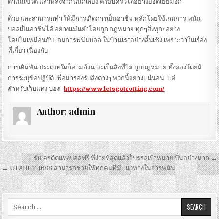
ดำเนินชีวิต แล้วหลังจากนั้นก็เลี้ยง ครอบครัวได้อย่างยอดเยี่ยมอีก
ด้วย และสามารถทำ ให้มีการเกิดการเป็นอาชีพ หลักโดยใช้เกมการ พนัน
บอลเป็นอาชีพได้ อย่างแม่นยำโดยถูก กฎหมาย ทุกๆสิ่งทุกๆอย่าง
โดยไม่เหมือนกับ เกมการพนันบอล ในบ้านเราอย่างสิ้นเชิง เพราะว่าในเรื่อง
ที่เกี่ยว เนื่องกับ
การเดิมพัน ประเภทใดก็ตามล้วน จะเป็นสิ่งที่ไม่ ถูกกฎหมาย ทั้งผองโดยมี
การระบุข้อปฏิบัติ เพื่อมารองรับสิ่งต่างๆ พวกนี้อย่างแน่นอน แต่
สำหรับเว็บแทง บอล
https://www.letsgotrotting.com/
Author:
admin
เมนู
รับเครดิตแทงบอลฟรี ที่ง่ายที่สุดแล้วก็บรรลุเป้าหมายเป็นอย่างมาก →
นำทาง
← UFABET 1688 สามารถช่วยให้ทุกคนที่มีแนวทางในการพนัน
เรื่อง
Search
for: