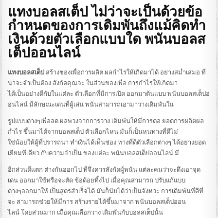
แทงบอลสเต็ป ไม่ว่าจะเป็นด้วยข้อ
กำหนดของการเดิมพันถึงแม้คิดทำ
เงินด้วยตัวเลือกแบบใด พนันบอลส
เต็ปออนไลน์
แทงบอลสเต็ป
สร้างช่องเพื่อการผลิต ผลกำไรให้เกิดมาได้ อย่างสม่ำเสมอ ที่
น่าจะจำเป็นต้อง สังกัดคุณจะ ในส่วนของเพื่อ การกำไรให้เกิดมา
ได้เป็นอย่างดีกับในแต่ละ ตัวเลือกที่มีการเปิด ออกมาต้นแบบ พนันบอลสเต็ปอ
อนไลน์ มีลักษณะเด่นที่ผู้เล่น พนันสามารถเอามาวางเดิมพันใน
รูปแบบต่างๆเพื่อลด ผลพวงจากการวาง เดิมพันให้มีการต่อ ยอดการผลิตผล
กำไร ขึ้นมาได้จากบอลสเต็ป ตัวเลือกไหน มันก็เป็นหนทางที่ดีไม่
ใช่น้อยให้ผู้ที่ปรารถนา ทำเงินได้เห็นช่อง ทางที่ดีตัวเลือกต่างๆ ได้อย่างยอด
เยี่ยมทีเดียว กับความจำเป็น ของแต่ละ พนันบอลสเต็ปออนไลน์ มี
อีกส่วนดีแตก ต่างกันออกไป ที่จึงควรสังกัดผู้พนัน แต่ละคนว่าจะดึงเอาจุด
เด่น ออกมาใช้หรือจะตัด ข้อด้อยทิ้งไป เมื่อคุณสามารถ ปรับแก้แบบ
ต่างๆออกมาให้ เป็นสูตรสำเร็จได้ มันก็นับได้ว่าเป็นจังหวะ การเดิมพันที่ดีที่
จะ สามารถช่วยให้มีการ สร้างรายได้ขึ้นมาจาก พนันบอลสเต็ปออน
ไลน์ โดยส่วนมาก เมื่อคุณเลือกวาง เดิมพันกับบอลสเต็ปนั้น