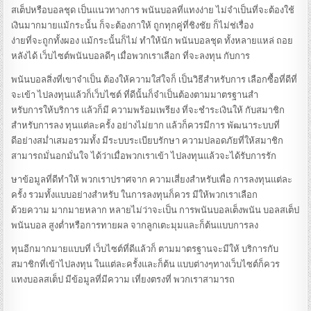
สเต็ปหรือบอลชุด เป็นแนวทางการ พนันบอลที่แทงง่าย ไม่จำเป็นที่จะต้องใช้
เงินมากมายแม้กระนั้น ก็จะต้องกาให้ ถูกทุกคู่ที่ชิงชัย ก็ไม่ช่เรื่อง
ง่ายที่จะถูกทั้งผอง แม้กระนั้นก็ไม่ ทำให้นัก พนันบอลชุด ทั้งหลายแหล่ ถอย
หลังได้ เว็บไซต์พนันบอลดีๆ เมื่อพวกเราเลือก ที่จะลงทุน กับการ
พนันบอลสิ่งที่เขาจำเป็น ต้องให้ความใส่ใจก็ เป็นวิธีสำหรับการ เลือกซื้อที่ดีที่
จะเข้า ไปลงทุนแล้วก็เว็บไซต์ ที่ดีนั้นก็จำเป็นต้องตามมาตรฐานสำ
หรับการให้บริการ แล้วก็มี ความพร้อมเพรียง ที่จะชำระเงินให้ กับสมาชิก
สำหรับการลง ทุนแต่ละครั้ง อย่างไม่ยาก แล้วก็ควรมีการ พัฒนาระบบที่
ดีอย่างสม่ำเสมอรวมทั้ง มีระบบระเบียบรักษา ความปลอดภัยที่ให้สมาชิก
สามารถมั่นอกมั่นใจ ได้ว่าเมื่อพวกเราเข้า ไปลงทุนแล้วจะได้รับการรัก
ษาข้อมูลที่ดีทำให้ พวกเราปราศจาก ความเสี่ยงสำหรับเพื่อ การลงทุนแต่ละ
ครั้ง รวมทั้งแบบอย่างสำหรับ ในการลงทุนก็ควร มีให้พวกเราเลือก
ด้วยความ มากมายหลาก หลายไม่ว่าจะเป็น การพนันบอลเต็งพนัน บอลสเต็ป
พนันบอล สูงต่ำหรือการทายผล จากลูกเตะมุมและก็ต้นแบบการลง
ทุนอีกมากมายแบบที่ เว็บไซต์ที่ดีแล้วก็ ตามมาตรฐานจะมีให้ บริการกับ
สมาชิกที่เข้าไปลงทุน ในแต่ละครั้งและก็ต้น แบบต่างๆทางเว็บไซต์ก็ควร
แทงบอลสเต็ป มีข้อมูลที่มีความ เที่ยงตรงที่ พวกเราสามารถ