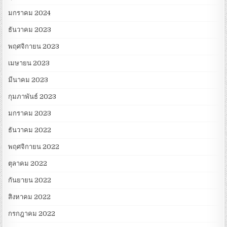
มกราคม 2024
ธันวาคม 2023
พฤศจิกายน 2023
เมษายน 2023
มีนาคม 2023
กุมภาพันธ์ 2023
มกราคม 2023
ธันวาคม 2022
พฤศจิกายน 2022
ตุลาคม 2022
กันยายน 2022
สิงหาคม 2022
กรกฎาคม 2022