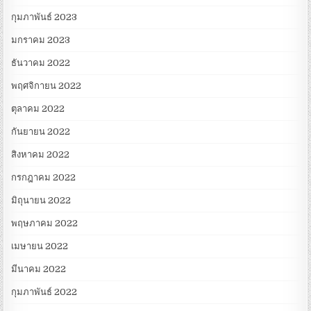
กุมภาพันธ์ 2023
มกราคม 2023
ธันวาคม 2022
พฤศจิกายน 2022
ตุลาคม 2022
กันยายน 2022
สิงหาคม 2022
กรกฎาคม 2022
มิถุนายน 2022
พฤษภาคม 2022
เมษายน 2022
มีนาคม 2022
กุมภาพันธ์ 2022