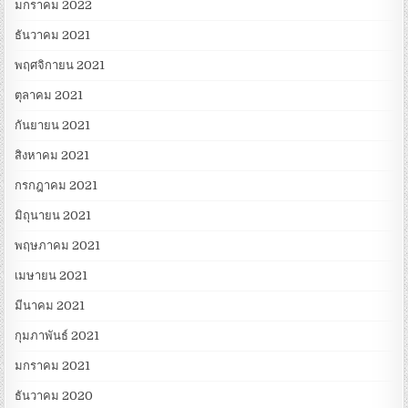
มกราคม 2022
ธันวาคม 2021
พฤศจิกายน 2021
ตุลาคม 2021
กันยายน 2021
สิงหาคม 2021
กรกฎาคม 2021
มิถุนายน 2021
พฤษภาคม 2021
เมษายน 2021
มีนาคม 2021
กุมภาพันธ์ 2021
มกราคม 2021
ธันวาคม 2020