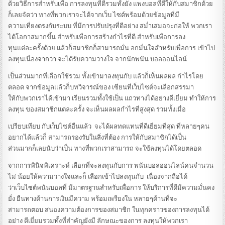
ด้วยวิธีการสำหรับเพื่อ การลงทุนที่ดีรวมทั้งยัง แพงบอลที่ดีให้กับสมาชิกด้วย
ก็เลยจัดว่า ทางที่พวกเราจะได้จากเว็บ ไซต์พร้อมด้วยข้อมูลที่มี
ความเที่ยงตรงกับระบบ ที่มีการปรับปรุงที่ดีอย่าง สม่ำเสมอจะก่อให้ พวกเรา
ได้โอกาสมากขึ้น สำหรับเพื่อการสร้างกำไรที่ดี สำหรับเพื่อการลง
ทุนแต่ละครั้งด้วย แล้วก็สมาชิกก็สามารถมั่น อกมั่นใจสำหรับเพื่อการ เข้าไป
ลงทุนเนื่องจากว่า จะได้รับความวางใจ จากนักพนัน บอลออนไลน์
เป็นส่วนมากที่เลือกใช้รวม ทั้งเข้ามาลงทุนกับ แล้วก็เห็นผลผล กำไรโดย
ตลอด จากข้อมูลแล้วก็บทวิจารณ์ของ เซียนที่เว็บไซต์จะเลือกสรรมา
ให้กับพวกเราได้เข้ามา เรียนรวมทั้งใช้เป็น แถวทางได้อย่างดีเยี่ยม ทำให้การ
ลงทุน ของสมาชิกแต่ละครั้ง จะเห็นผลผลกำไรที่สูงสุด รวมทั้งเมื่อ
เปรียบเทียบ กับเว็บไซต์อื่นแล้ว จะได้ผลทดแทนที่ดีเยี่ยมที่สุด ที่หลายๆคน
อยากได้แล้วก็ สามารถรองรับในสิ่งที่ต้อง การให้กับสมาชิกได้เป็น
ส่วนมากก็เลยนับว่าเป็น ทางที่พวกเราสามารถ จะใช้ลงทุนได้โดยตลอด
จากการพินิจพิเคราะห์ เลือกที่จะลงทุนกับการ พนันบอลออนไลน์คนจำนวน
ไม่ น้อยให้ความวางใจและก็ เลือกเข้าไปลงทุนกับ เนื่องจากถือได้
ว่าเว็บไซต์พนันบอลที่ มีมาตรฐานสำหรับเพื่อการ ให้บริการที่ดีมีความมั่นคง
ยั่ง ยืนทางด้านการเงินมีความ พร้อมเพรียงใน หลายๆด้านที่จะ
สามารถตอบ สนองความต้องการของสมาชิก ในทุกคราวของการลงทุนได้
อย่าง ดีเยี่ยมรวมทั้งที่สำคัญยังมี ลักษณะของการ ลงทุนให้พวกเรา