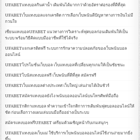
UFABETแทงบอลกินค่าน้ำ เดิมพันได้มากกว่าด้วยอัตราต่อรองที่ดีที่สุด
UFABETเว็บแทงบอลแจกเครดิต การเลือกเว็บพนันดีปัญหาทางการเงินไม่มี
กวนใจ
เซียนแทงบอลUFABET แนวทางการวิเคราะห์ฟุตบอลก่อนเดิมพันให้เป็น
ระบบ พร้อมวิธีคิดแบบมืออาชีพที่ใช้ได้จริง
UFABETแจกเครดิตฟรี ระบบการรักษาความปลอดภัยของเว็บพนันบอล
ออนไลน์
UFABETโปรโมชั่นเว็บบอล เว็บแทงบอลที่เปลี่ยนทุกเกมให้เป็นชัยชนะ
UFABETโบนัสแทงบอลฟรี เว็บพนันที่ดีที่สุด สมัครฟรี
UFABETเว็บแทงบอลต่างประเทศ เว็บใหญ่ เล่นง่ายได้เงินชัวร์
UFABETสมัครแทงบอลยังไง พนันบอลออนไลน์บนโทรศัพท์มือถือ
UFABETกติกาแทงบอล ทำความเข้าใจกติกาการเดิมพันฟุตบอลออนไลน์ให้
ชัด ก่อนเลือกวางแผนเล่นบนมือถืออย่างเป็นระบบ
สมัครแทงบอลฟรีUFABET เตรียมตัวเผชิญหน้ากับเกมสนุกๆ
UFABETแทงบอลเว็บแม่ ใช้บริการเว็บพนันบอลออนไลน์ใช้งานง่ายมากยิ่ง
ขึ้น