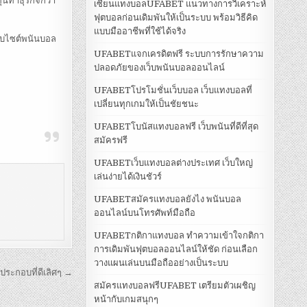
ุนทำธุรกิจก็ว่า
เซียนแทงบอลUFABET แนวทางการวิเคราะห์
ฟุตบอลก่อนเดิมพันให้เป็นระบบ พร้อมวิธีคิด
แบบมืออาชีพที่ใช้ได้จริง
ว็บไซต์พนันบอล
UFABETแจกเครดิตฟรี ระบบการรักษาความ
ปลอดภัยของเว็บพนันบอลออนไลน์
UFABETโปรโมชั่นเว็บบอล เว็บแทงบอลที่
เปลี่ยนทุกเกมให้เป็นชัยชนะ
UFABETโบนัสแทงบอลฟรี เว็บพนันที่ดีที่สุด
สมัครฟรี
UFABETเว็บแทงบอลต่างประเทศ เว็บใหญ่
เล่นง่ายได้เงินชัวร์
UFABETสมัครแทงบอลยังไง พนันบอล
ออนไลน์บนโทรศัพท์มือถือ
UFABETกติกาแทงบอล ทำความเข้าใจกติกา
การเดิมพันฟุตบอลออนไลน์ให้ชัด ก่อนเลือก
วางแผนเล่นบนมือถืออย่างเป็นระบบ
ประกอบที่ดีเลิศๆ →
สมัครแทงบอลฟรีUFABET เตรียมตัวเผชิญ
หน้ากับเกมสนุกๆ