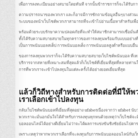
เพื่อการลงทะเบียนอย่างสบายโดยทันที จากนั้นข้าราชการก็จะได้รับการ
ความปรารถนาของพวกเรา และก็อาจมีการซักถามข้อมูลอื่นๆบางส่วนแล้วห
ระบบของหน้าเว็บไซต์พวกเราสามารถที่จะเข้าไปอ่านเนื้อหาสำหรับเพื
พร้อมด้วยระบบรักษาความปลอดภัยที่จะทำให้สมาชิกสามารถเชื่อมั่นสำห
ทั้งได้รับความสบายสบายในทุกคราวของการลงทุนพร้อมกับแบบอย่างท
เป็นการพนันบอลสเต็ป การพนันบอลเต็ง การพนันบอลสูงต่ำหรือแบบอื่นๆพ
ของการลงทุนพวกเราก็จะได้รับความสบายสบายเว็บไซต์พนันบอล ที่เหมาะ
บริการจากสหายที่เหมาะสมที่สุดแล้วก็เว็บไซต์ที่เยี่ยมที่สุดที่หลายท่าน
การที่พวกเราจะเข้าไปลงทุนในแต่ละครั้งได้อย่างยอดเยี่ยมที่สุด
แล้วก็วิถีทางสำหรับการติดต่อที่มีให
เราเลือกเข้าไปลงทุน
กลับเว็บไซต์พนันบอลที่เยี่ยมที่สุดอย่าง ufabetเนื่องจากว่า ufabet น
พวกเราจะมั่นอกมั่นใจได้สำหรับการลงทุนทุกหนด้วยเหตุว่าเว็บไซต์จะ
บอลออนไลน์ได้อย่างดีเยี่ยมไม่ว่าจะได้ผลการแข่งขันชิงชัยย้อนไปต
เพราะเหตุว่าหากพวกเราเลือกที่จะลงทุนกับการพนันบอลออนไลน์กับเว็