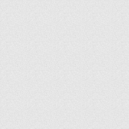
เรื่อง