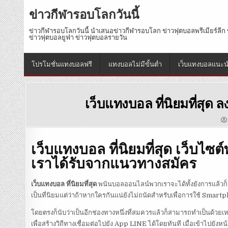
Skip
ข่าวกีฬารอบโลกวันนี้
to
content
ข่าวกีฬารอบโลกวันนี้ นำเสนอข่าวกีฬารอบโลก ข่าวฟุตบอลพรีเมียร์ลีก
ข่าวฟุตบอลยูฟ่า ข่าวฟุตบอลรายวัน
โปรโมชั่นแทงบอลฟรี
แทงบอลไม่มีขั้นต่ำ
เว็บแทงบอลแนะ
เว็บแทงบอล ที่นิยมที่สุ
เว็บแทงบอล ที่นิยมที่สุด เว็บไ
เราได้รับจาก
แนวทางสมัคร
เว็บแทงบอล ที่นิยมที่สุด
พนันบอลออนไลน์พวกเราจะได้ทั้งยังการแล้วก็ยัง
เป็นที่นิยมแต่ว่าถ้าหากใครกันแน่ยังไม่ถนัดสำหรับเพื่อการใช้ Smar
โดยตรงก็นับว่าเป็นอีกช่องทางหนึ่งที่สมควรแล้วก็สามารถทำเป็นด้วยเ
เพื่อสร้างวิถีทางเชื่อมต่อไปยัง App LINE ได้โดยทันที เมื่อเข้าไปยั