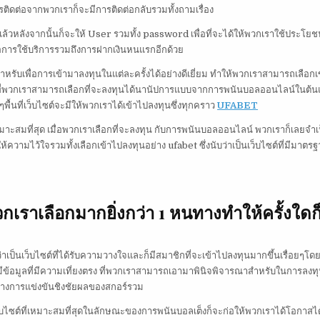
ติดต่อจากพวกเราก็จะมีการติดต่อกลับรวมทั้งถามเรื่อง
ลังจากนั้นก็จะให้ User รวมทั้ง password เพื่อที่จะได้ให้พวกเราใช้ประโยชน์
่อการใช้บริการรวมถึงการฝากเงินหนแรกอีกด้วย
รับเพื่อการเข้ามาลงทุนในแต่ละครั้งได้อย่างดีเยี่ยม ทำให้พวกเราสามารถเลือก
ี่พวกเราสามารถเลือกที่จะลงทุนได้นานัปการแบบจากการพนันบอลออนไลน์ในต้น
ื้นที่เว็บไซต์จะมีให้พวกเราได้เข้าไปลงทุนซึ่งทุกคราว
UFABET
สมที่สุด เมื่อพวกเราเลือกที่จะลงทุน กับการพนันบอลออนไลน์ พวกเราก็เลยจำเป
ให้ความไว้ใจรวมทั้งเลือกเข้าไปลงทุนอย่าง ufabet ซึ่งนับว่าเป็นเว็บไซต์ที่มีมาตรฐ
้พวกเราเลือกมากยิ่งกว่า 1 หนทางทำให้ครั้งใ
ับว่าเป็นเว็บไซต์ที่ได้รับความวางใจและก็มีสมาชิกที่จะเข้าไปลงทุนมากขึ้นเรื่อยๆโ
มีข้อมูลที่มีความเที่ยงตรง ที่พวกเราสามารถเอามาพินิจพิจารณาสำหรับในการลงท
ารางการแข่งขันชิงชัยผลของสกอร์รวม
บไซต์ที่เหมาะสมที่สุดในลักษณะของการพนันบอลเต็งก็จะก่อให้พวกเราได้โอกาสได