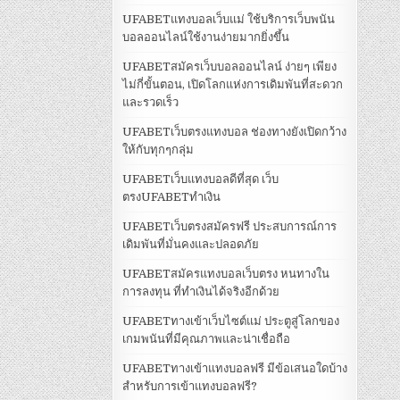
UFABETแทงบอลเว็บแม่ ใช้บริการเว็บพนัน
บอลออนไลน์ใช้งานง่ายมากยิ่งขึ้น
UFABETสมัครเว็บบอลออนไลน์ ง่ายๆ เพียง
ไม่กี่ขั้นตอน, เปิดโลกแห่งการเดิมพันที่สะดวก
และรวดเร็ว
UFABETเว็บตรงแทงบอล ช่องทางยังเปิดกว้าง
ให้กับทุกๆกลุ่ม
UFABETเว็บแทงบอลดีที่สุด เว็บ
ตรงUFABETทำเงิน
UFABETเว็บตรงสมัครฟรี ประสบการณ์การ
เดิมพันที่มั่นคงและปลอดภัย
UFABETสมัครแทงบอลเว็บตรง หนทางใน
การลงทุน ที่ทำเงินได้จริงอีกด้วย
UFABETทางเข้าเว็บไซต์แม่ ประตูสู่โลกของ
เกมพนันที่มีคุณภาพและน่าเชื่อถือ
UFABETทางเข้าแทงบอลฟรี มีข้อเสนอใดบ้าง
สำหรับการเข้าแทงบอลฟรี?