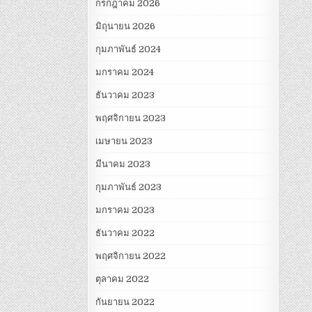
กรกฎาคม 2026
มิถุนายน 2026
กุมภาพันธ์ 2024
มกราคม 2024
ธันวาคม 2023
พฤศจิกายน 2023
เมษายน 2023
มีนาคม 2023
กุมภาพันธ์ 2023
มกราคม 2023
ธันวาคม 2022
พฤศจิกายน 2022
ตุลาคม 2022
กันยายน 2022