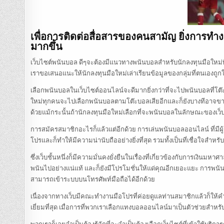
เพื่อการติดต่อสื่อสารของคนสามัญ ยิ่งการท
มากขึ้น
เว็บไซต์พนันบอล ดีๆจะต้องมีแนวทางพนันบอลสำหรับนักลงทุนมือใหม่ท
เราขอเสนอแนะให้นักลงทุนมือใหม่เล่าเรียนข้อมูลของกลุ่มที่ตนเองถูกใ
เลือกพนันบอลในเว็บไซต์ออนไลน์จะดีมากยิ่งกว่าที่จะไปพนันบอลที่โต๊
ใหม่ทุกคนจะไปเลือกพนันบอลตามโต๊ะบอลเสียอีกและก็ยังบางทีอาจขาดท
ด้วยแม้กระนั้นถ้านักลงทุนมือใหม่เลือกที่จะพนันบอลในลักษณะของเว็
การสมัครสมาชิกอะไรก็แล้วแต่อีกด้วย การเล่นพนันบอลออนไลน์ ที่มีผู้
โปรและก็ทำให้มีความน่านับถืออย่างยิ่งที่สุด รวมทั้งเป็นที่เชื่อใจส
ซึ่งเว็บชั้นหนึ่งก็มีความมั่นคงยั่งยืนในเรื่องที่เกี่ยวข้องกับการเงิน
พนันไปอย่างแน่แท้ และก็ยังมีโปรโมชั่นให้แด่คุณอีกเยอะแยะ การพนันยั
สามารถเข้าระบบบนโทรศัพท์มือถือได้อีกด้วย
เนื่องจากทางเว็บมีคณะทำงานมือโปรที่ค่อยดูแลท่านสมาชิกแล้วก็ให้คำ
เยี่ยมที่สุด เมื่อการที่พวกเราเลือกแทงบอลออนไลน์มาเป็นตัวช่วยสำหรั