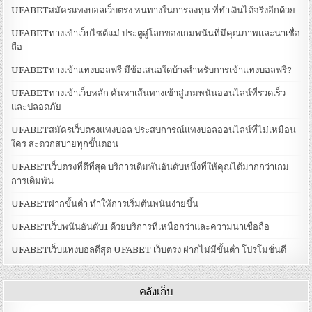
UFABETสมัครแทงบอลเว็บตรง หนทางในการลงทุน ที่ทำเงินได้จริงอีกด้วย
UFABETทางเข้าเว็บไซต์แม่ ประตูสู่โลกของเกมพนันที่มีคุณภาพและน่าเชื่อ
ถือ
UFABETทางเข้าแทงบอลฟรี มีข้อเสนอใดบ้างสำหรับการเข้าแทงบอลฟรี?
UFABETทางเข้าเว็บหลัก ค้นหาเส้นทางเข้าสู่เกมพนันออนไลน์ที่รวดเร็ว
และปลอดภัย
UFABETสมัครเว็บตรงแทงบอล ประสบการณ์แทงบอลออนไลน์ที่ไม่เหมือน
ใคร สะดวกสบายทุกขั้นตอน
UFABETเว็บตรงที่ดีที่สุด บริการเดิมพันอันดับหนึ่งที่ให้คุณได้มากกว่าเกม
การเดิมพัน
UFABETฝากขั้นต่ำ ทำให้การเริ่มต้นพนันง่ายขึ้น
UFABETเว็บพนันอันดับ1 ด้วยบริการที่เหนือกว่าและความน่าเชื่อถือ
UFABETเว็บแทงบอลดีสุด UFABET เว็บตรง ฝากไม่มีขั้นต่ำ โปรโมชั่นดี
คลังเก็บ