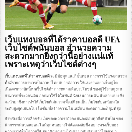
เว็บแทงบอลที่ได้ราคาบอลดี UFA
เว็บไซต์พนันบอล อำนวยความ
สะดวกมากยิ่งกว่านี้อย่างแน่แท้
เพราะเหตุว่าเว็บไซต์ต่างๆ
เว็บแทงบอลที่ได้ราคาบอลดี
จะมีข้อมูลและก็ขั้นตอน การการใช้แรงงานรวม
ทั้งมีรายการอาหารเป็นภาษาไทยสบายต่อการ ใช้แรงงานอย่างใหญ่โต
เนื่องจากว่าบัดนี้ทุกเว็บไซต์ทำ การตลาดเพื่อประโยชน์ ของผู้ใช้งานสูงสุด
สามารถที่จะถอนเงิน ออกมาใช้ได้ในทันที นักเล่นการพนัน มีหลายแบบ ซึ่ง
จะนำมาซึ่งการทำให้เว็บไซต์เด่น รวมทั้งเปลี่ยนเป็น เว็บไซต์ยอดนิยมใน
ระดับสูงสุดเสนอโปรโมชั่น ที่สร้างความไม่เหมือน สะดุดตาและก็คุ้มที่สุด
สำหรับเพื่อการเลือกรับ เว็บของพวกเรายังคง สนองตอบทุกสิ่งที่จำเป็น ของ
นักการพนันบอลออน ไลน์ทุกคนอย่างไม่ต้องสงสัยซึ่ง อย่างทางเว็บของ
พวกเราได้ให้โอกาสให้ สมาชิกทุกท่านได้เข้า มาสัมผัสแล้วก็ได้เข้ามา