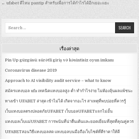
นำทาง
← ufabet ดีไหม pantip สำหรับเพื่อการได้กำไรได้อีกเยอะแยะ
เรื่อง
Search
for:
เรื่องล่าสุด
Pin Up güzgüsü: sürətli giriş və kəsintisiz oyun imkanı
Coronavirus disease 2019
Approach to AI visibility audit service – what to know
สมัครแทงบอล ufa เทคนิคแทงบอลสูง-ต่ำ ทำกำไรง่าย ไม่ต้องลุ้นผลแพ้ชนะ
ทางเข้า UFABET ล่าสุด เข้าไม่ได้ เกิดจากอะไร สาเหตุที่พบบ่อยที่ควรรู้
เว็บแทงบอลตรงปลอดภัยUFABET เว็บบอลUFABETแจกไม่อั้น
แทงบอลเว็บแม่UFABET การพนันที่น่าตื่นเต้นและยอดเยี่ยมที่สุดที่คุณคู่ควร
UFABETสอนวิธีแทงบอลสด แทงบอลบนมือถือเว็บไซต์ที่ตีราคาให้ดี