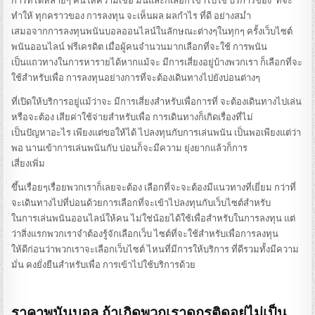
การที่ได้หลายๆ คนให้ความเชื่อ มั่นและก็เลือก เข้าไปใช้ บริการของ ที่จะ
ทำให้ ทุกคราวของ การลงทุน จะเห็นผล ผลกำไร ที่ดี อย่างสม่ำ
เสมอจากการลงทุนพนันบอลออนไลน์ในลักษณะต่างๆในทุกๆ ครั้งเว็บไซต์
พนันออนไลน์ ฟรีเครดิต เมื่อผู้คนจำนวนมากเลือกที่จะใช้ การพนัน
เป็นแถวทางในการหารายได้หากแม้จะ มีการเสี่ยงอยู่บ้างพวกเรา ก็เลือกที่จะ
ใช้สำหรับเพื่อ การลงทุนอย่างการที่จะต้องเดินทางไปยังบ่อนต่างๆ
ที่เปิดให้บริการอยู่แม้ว่าจะ มีการเสี่ยงสำหรับเพื่อการที่ จะต้องเดินทางไปเล่น
หรือจะต้อง เสียค่าใช้จ่ายสำหรับเพื่อ การเดินทางก็เกิดเรื่องที่ไม่
เป็นปัญหาอะไร เพียงแต่ขอให้ได้ ไปลงทุนกับการเล่นพนัน เป็นพอเพียงแต่ว่า
พอ นานเข้าการเล่นพนันกับ บ่อนก็จะมีความ ยุ่งยากแล้วก็การ
เสี่ยงเพิ่ม
ขึ้นเรื่อยๆเรื่อยพวกเราก็เลยจะต้อง เลือกที่จะจะต้องมีแนวทางที่เยี่ยม กว่าที่
จะเดินทางไปที่บ่อนด้วยการเลือกที่จะเข้าไปลงทุนกับเว็บไซต์สำหรับ
ในการเล่นพนันออนไลน์ให้คน ไม่ใช่น้อยได้ใช้เพื่อสำหรับในการลงทุน แต่
ว่าสิ่งแรกพวกเราจำต้องรู้จักเลือกเว็บ ไซต์ที่จะใช้สำหรับเพื่อการลงทุน
ให้ดีก่อนว่าพวกเราจะเลือกเว็บไซต์ ไหนที่มีการให้บริการ ที่ดีรวมทั้งมีความ
มั่น คงยั่งยืนสำหรับเพื่อ การเข้าไปใช้บริการด้วย
ราคาพนันบอล ถ้าเกิดพวกเราดูกรติดอยู่ไม่เป็น