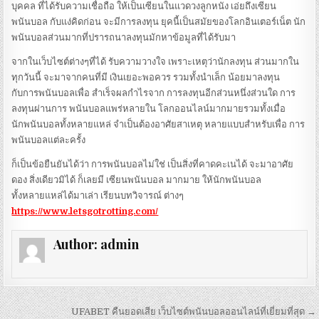
บุคคล ที่ได้รับความเชื่อถือ ให้เป็นเซียนในแวดวงลูกหนัง เอ่ยถึงเซียน
พนันบอล กับแง่คิดก่อน จะมีการลงทุน ยุคนี้เป็นสมัยของโลกอินเตอร์เน็ต นัก
พนันบอลส่วนมากที่ปรารถนาลงทุนมักหาข้อมูลที่ได้รับมา
จากในเว็บไซต์ต่างๆที่ได้ รับความวางใจ เพราะเหตุว่านักลงทุน ส่วนมากใน
ทุกวันนี้ จะมาจากคนที่มี เงินเยอะพอควร รวมทั้งนำเล็ก น้อยมาลงทุน
กับการพนันบอลเพื่อ สำเร็จผลกำไรจาก การลงทุนอีกส่วนหนึ่งส่วนใด การ
ลงทุนผ่านการ พนันบอลแพร่หลายใน โลกออนไลน์มากมายรวมทั้งเมื่อ
นักพนันบอลทั้งหลายแหล่ จำเป็นต้องอาศัยสาเหตุ หลายแบบสำหรับเพื่อ การ
พนันบอลแต่ละครั้ง
ก็เป็นข้อยืนยันได้ว่า การพนันบอลไม่ใช่ เป็นสิ่งที่คาดคะเนได้ จะมาอาศัย
ดอง สิ่งเดียวมิได้ ก็เลยมี เซียนพนันบอล มากมาย ให้นักพนันบอล
ทั้งหลายแหล่ได้มาเล่า เรียนบทวิจารณ์ ต่างๆ
https://www.letsgotrotting.com/
Author:
admin
เมนู
UFABET คืนยอดเสีย เว็บไซต์พนันบอลออนไลน์ที่เยี่ยมที่สุด →