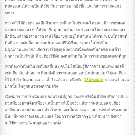
ทดลองเล่นได้ร่วมบันเทิงใจ กันง่ายดายมากยิ่งขึ้น และก็สามารถจัดแจง
ระบบ
การคลังได้ด้วยตัวเอง อีกด้วยมาแรงที่สุด ในประเทศไทยและมี การอัพเดท
ตลอดระยะเวลา ทำให้สมาชิกทุกท่านสามารถ ร่วมเล่นได้ตลอดระยะเวลา
อีกด้วยแล้วก็ยังสามารถ เล่นได้อย่างคุ้มอยู่ไหนก็เล่น ได้ผ่านระบบโทรศัพท์
มือถือ ขาดเงินก็สามารถพนันบอล ฟรีได้ซึ่งต่างจาก เว็บไซต์อื่น
มีคุณภาพและก็ก่อ เกิดกำไรได้สูงสุด แต่ว่าดังนี้จะต้องขึ้นกับข้อ แม้ที่ว่า
นักการพนันจำเป็นที่ จะต้องใช้เงินลงทุนสำหรับ ในการพนันของตนต่ำที่สุด
เท่าที่จะทำเป็นเว็บไซต์บอลชี้แนะ คนไม่ใช่น้อยรู้สึกว่าการเล่นแทง บอลก็
เช่นเดียวกับเล่นสลาก กินแบ่งมีการพนันบอล ออนไลน์แบบสุ่มๆไปคนเดียว
ก็ได้ กำไรกับมาเองแต่ว่า ที่จริงแล้วความนึกคิด
วิธีแทงบอล
ของคนจำนวน
มากนั้น ไม่ถูกแนวทางความจริง
เนื่องมาจากการพนันบอล ออนไลน์ที่ถูกอย่างแท้ จริงนั้นมิได้อาศัยการเสี่ยง
ดวงเพียงอย่างเดียวเพียง แค่นั้นตามที่เป็นจริง แล้วการพนันบอล จะต้อง
อาศัยแนวทางคำนวณ กล่าวโทษน่าจะเป็นของผล จากการแข่งขันของกลุ่ม
นั้นๆ ที่พวกเราจะเล่นแทงบอล โดยการหาสถิติเก่าๆ มาเทียบมาก ยิ่งกว่า
จะใช้การทายใจ แบบลอยๆรวมทั้ง