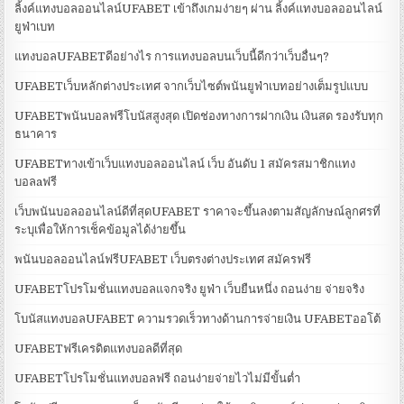
ลิ้งค์แทงบอลออนไลน์UFABET เข้าถึงเกมง่ายๆ ผ่าน ลิ้งค์แทงบอลออนไลน์
ยูฟ่าเบท
แทงบอลUFABETดีอย่างไร การแทงบอลบนเว็บนี้ดีกว่าเว็บอื่นๆ?
UFABETเว็บหลักต่างประเทศ จากเว็บไซต์พนันยูฟ่าเบทอย่างเต็มรูปแบบ
UFABETพนันบอลฟรีโบนัสสูงสุด เปิดช่องทางการฝากเงิน เงินสด รองรับทุก
ธนาคาร
UFABETทางเข้าเว็บแทงบอลออนไลน์ เว็บ อันดับ 1 สมัครสมาชิกแทง
บอลaฟรี
เว็บพนันบอลออนไลน์ดีที่สุดUFABET ราคาจะขึ้นลงตามสัญลักษณ์ลูกศรที่
ระบุเพื่อให้การเช็คข้อมูลได้ง่ายขึ้น
พนันบอลออนไลน์ฟรีUFABET เว็บตรงต่างประเทศ สมัครฟรี
UFABETโปรโมชั่นแทงบอลแจกจริง ยูฟ่า เว็บยืนหนึ่ง ถอนง่าย จ่ายจริง
โบนัสแทงบอลUFABET ความรวดเร็วทางด้านการจ่ายเงิน UFABETออโต้
UFABETฟรีเครดิตแทงบอลดีที่สุด
UFABETโปรโมชั่นแทงบอลฟรี ถอนง่ายจ่ายไวไม่มีขั้นต่ำ