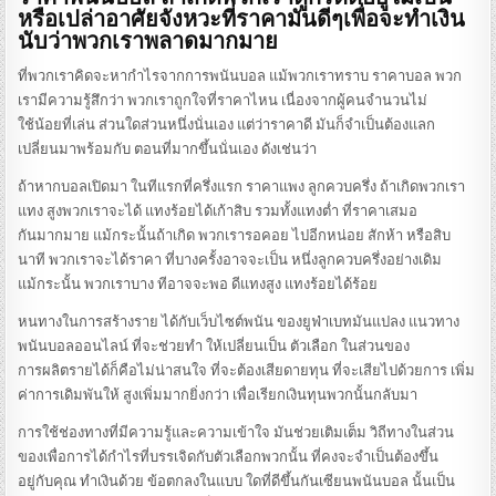
หรือเปล่าอาศัยจังหวะที่ราคามันดีๆเพื่อจะทำเงิน
นับว่าพวกเราพลาดมากมาย
ที่พวกเราคิดจะหากำไรจากการพนันบอล แม้พวกเราทราบ ราคาบอล พวก
เรามีความรู้สึกว่า พวกเราถูกใจที่ราคาไหน เนื่องจากผู้คนจำนวนไม่
ใช้น้อยที่เล่น ส่วนใดส่วนหนึ่งนั่นเอง แต่ว่าราคาดี มันก็จำเป็นต้องแลก
เปลี่ยนมาพร้อมกับ ตอนที่มากขึ้นนั่นเอง ดังเช่นว่า
ถ้าหากบอลเปิดมา ในทีแรกที่ครึ่งแรก ราคาแพง ลูกควบครึ่ง ถ้าเกิดพวกเรา
แทง สูงพวกเราจะได้ แทงร้อยได้เก้าสิบ รวมทั้งแทงต่ำ ที่ราคาเสมอ
กันมากมาย แม้กระนั้นถ้าเกิด พวกเรารอคอย ไปอีกหน่อย สักห้า หรือสิบ
นาที พวกเราจะได้ราคา ที่บางครั้งอาจจะเป็น หนึ่งลูกควบครึ่งอย่างเดิม
แม้กระนั้น พวกเราบาง ทีอาจจะพอ ดีแทงสูง แทงร้อยได้ร้อย
หนทางในการสร้างราย ได้กับเว็บไซต์พนัน ของยูฟ่าเบทมันแปลง แนวทาง
พนันบอลออนไลน์ ที่จะช่วยทำ ให้เปลี่ยนเป็น ตัวเลือก ในส่วนของ
การผลิตรายได้ก็คือไม่น่าสนใจ ที่จะต้องเสียดายทุน ที่จะเสียไปด้วยการ เพิ่ม
ค่าการเดิมพันให้ สูงเพิ่มมากยิ่งกว่า เพื่อเรียกเงินทุนพวกนั้นกลับมา
การใช้ช่องทางที่มีความรู้และความเข้าใจ มันช่วยเติมเต็ม วิถีทางในส่วน
ของเพื่อการได้กำไรที่บรรเจิดกับตัวเลือกพวกนั้น ที่คงจะจำเป็นต้องขึ้น
อยู่กับคุณ ทำเงินด้วย ข้อตกลงในแบบ ใดที่ดีขึ้นกันเซียนพนันบอล นั้นเป็น