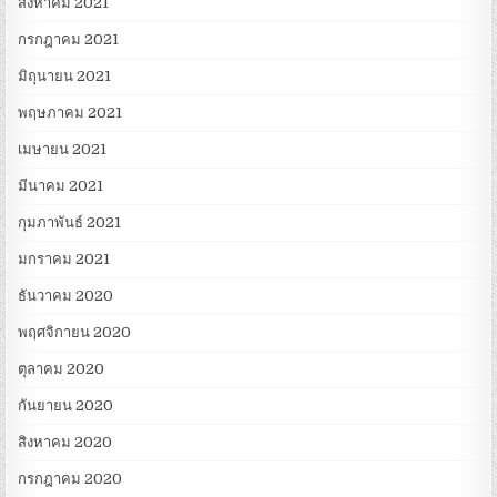
สิงหาคม 2021
กรกฎาคม 2021
มิถุนายน 2021
พฤษภาคม 2021
เมษายน 2021
มีนาคม 2021
กุมภาพันธ์ 2021
มกราคม 2021
ธันวาคม 2020
พฤศจิกายน 2020
ตุลาคม 2020
กันยายน 2020
สิงหาคม 2020
กรกฎาคม 2020