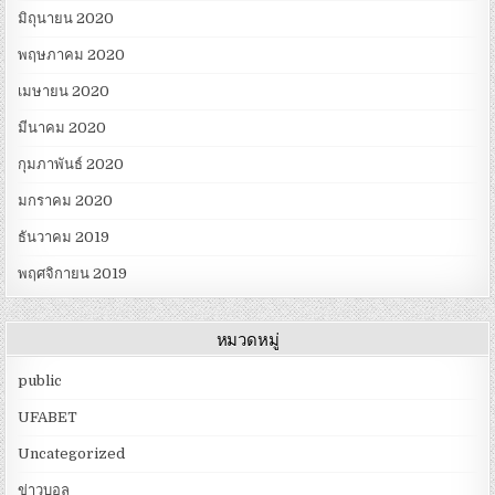
มิถุนายน 2020
พฤษภาคม 2020
เมษายน 2020
มีนาคม 2020
กุมภาพันธ์ 2020
มกราคม 2020
ธันวาคม 2019
พฤศจิกายน 2019
หมวดหมู่
public
UFABET
Uncategorized
ข่าวบอล