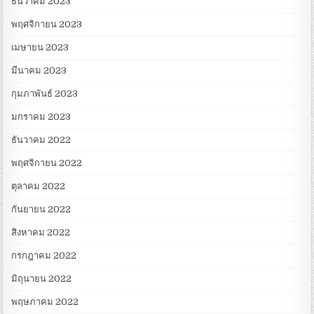
ธันวาคม 2023
พฤศจิกายน 2023
เมษายน 2023
มีนาคม 2023
กุมภาพันธ์ 2023
มกราคม 2023
ธันวาคม 2022
พฤศจิกายน 2022
ตุลาคม 2022
กันยายน 2022
สิงหาคม 2022
กรกฎาคม 2022
มิถุนายน 2022
พฤษภาคม 2022