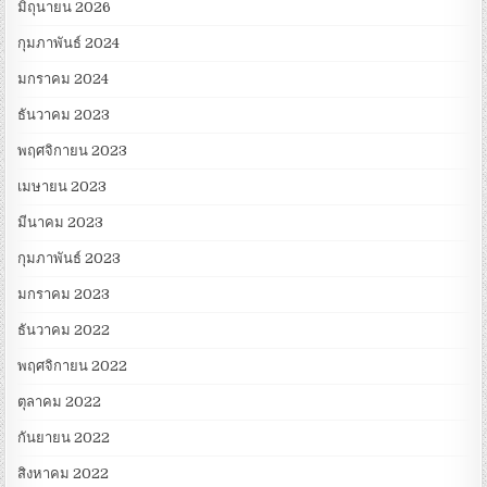
มิถุนายน 2026
กุมภาพันธ์ 2024
มกราคม 2024
ธันวาคม 2023
พฤศจิกายน 2023
เมษายน 2023
มีนาคม 2023
กุมภาพันธ์ 2023
มกราคม 2023
ธันวาคม 2022
พฤศจิกายน 2022
ตุลาคม 2022
กันยายน 2022
สิงหาคม 2022