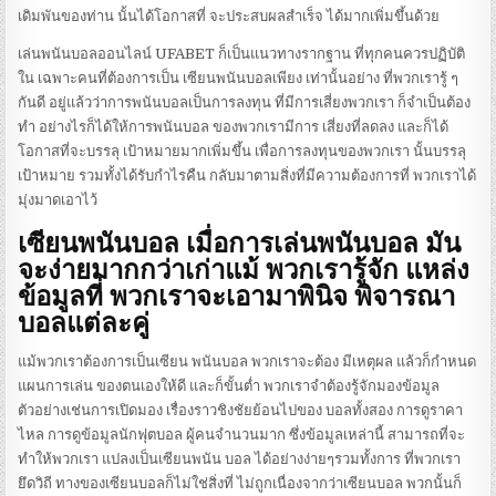
เดิมพันของท่าน นั้นได้โอกาสที่ จะประสบผลสำเร็จ ได้มากเพิ่มขึ้นด้วย
เล่นพนันบอลออนไลน์ UFABET ก็เป็นแนวทางรากฐาน ที่ทุกคนควรปฏิบัติ
ใน เฉพาะคนที่ต้องการเป็น เซียนพนันบอลเพียง เท่านั้นอย่าง ที่พวกเรารู้ ๆ
กันดี อยู่แล้วว่าการพนันบอลเป็นการลงทุน ที่มีการเสี่ยงพวกเรา ก็จำเป็นต้อง
ทำ อย่างไรก็ได้ให้การพนันบอล ของพวกเรามีการ เสี่ยงที่ลดลง และก็ได้
โอกาสที่จะบรรลุ เป้าหมายมากเพิ่มขึ้น เพื่อการลงทุนของพวกเรา นั้นบรรลุ
เป้าหมาย รวมทั้งได้รับกำไรคืน กลับมาตามสิ่งที่มีความต้องการที่ พวกเราได้
มุ่งมาดเอาไว้
เซียนพนันบอล เมื่อการเล่นพนันบอล มัน
จะง่ายมากกว่าเก่าแม้ พวกเรารู้จัก แหล่ง
ข้อมูลที่ พวกเราจะเอามาพินิจ พิจารณา
บอลแต่ละคู่
แม้พวกเราต้องการเป็นเซียน พนันบอล พวกเราจะต้อง มีเหตุผล แล้วก็กำหนด
แผนการเล่น ของตนเองให้ดี และก็ขั้นต่ำ พวกเราจำต้องรู้จักมองข้อมูล
ตัวอย่างเช่นการเปิดมอง เรื่องราวชิงชัยย้อนไปของ บอลทั้งสอง การดูราคา
ไหล การดูข้อมูลนักฟุตบอล ผู้คนจำนวนมาก ซึ่งข้อมูลเหล่านี้ สามารถที่จะ
ทำให้พวกเรา แปลงเป็นเซียนพนัน บอล ได้อย่างง่ายๆรวมทั้งการ ที่พวกเรา
ยึดวิถี ทางของเซียนบอลก็ไม่ใช่สิ่งที่ ไม่ถูกเนื่องจากว่าเซียนบอล พวกนั้นก็