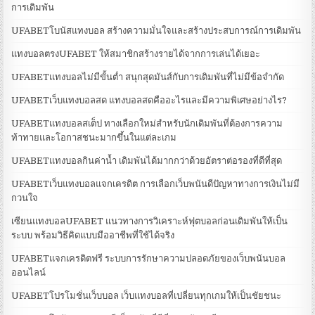
การเดิมพัน
UFABETโบนัสแทงบอล สร้างความมั่นใจและสร้างประสบการณ์การเดิมพัน
แทงบอลตรงUFABET ให้สมาชิกสร้างรายได้จากการเล่นได้เยอะ
UFABETแทงบอลไม่มีขั้นต่ำ สนุกสุดมันส์กับการเดิมพันที่ไม่มีข้อจำกัด
UFABETเว็บแทงบอลสด แทงบอลสดคืออะไรและมีความพิเศษอย่างไร?
UFABETแทงบอลสเต็ป ทางเลือกใหม่สำหรับนักเดิมพันที่ต้องการความ
ท้าทายและโอกาสชนะมากขึ้นในแต่ละเกม
UFABETแทงบอลกินค่าน้ำ เดิมพันได้มากกว่าด้วยอัตราต่อรองที่ดีที่สุด
UFABETเว็บแทงบอลแจกเครดิต การเลือกเว็บพนันดีปัญหาทางการเงินไม่มี
กวนใจ
เซียนแทงบอลUFABET แนวทางการวิเคราะห์ฟุตบอลก่อนเดิมพันให้เป็น
ระบบ พร้อมวิธีคิดแบบมืออาชีพที่ใช้ได้จริง
UFABETแจกเครดิตฟรี ระบบการรักษาความปลอดภัยของเว็บพนันบอล
ออนไลน์
UFABETโปรโมชั่นเว็บบอล เว็บแทงบอลที่เปลี่ยนทุกเกมให้เป็นชัยชนะ