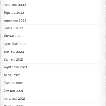
กรกฎาคม 2022
มิถุนายน 2022
พฤษภาคม 2022
เมษายน 2022
มีนาคม 2022
กุมภาพันธ์ 2022
มกราคม 2022
ธันวาคม 2021
พฤศจิกายน 2021
ตุลาคม 2021
กันยายน 2021
สิงหาคม 2021
กรกฎาคม 2021