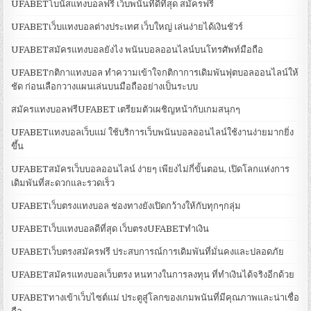
UFABETโบนัสแทงบอลฟรี เว็บพนันที่ดีที่สุด สมัครฟรี
UFABETเว็บแทงบอลต่างประเทศ เว็บใหญ่ เล่นง่ายได้เงินชัวร์
UFABETสมัครแทงบอลยังไง พนันบอลออนไลน์บนโทรศัพท์มือถือ
UFABETกติกาแทงบอล ทำความเข้าใจกติกาการเดิมพันฟุตบอลออนไลน์ให้
ชัด ก่อนเลือกวางแผนเล่นบนมือถืออย่างเป็นระบบ
สมัครแทงบอลฟรีUFABET เตรียมตัวเผชิญหน้ากับเกมสนุกๆ
UFABETแทงบอลเว็บแม่ ใช้บริการเว็บพนันบอลออนไลน์ใช้งานง่ายมากยิ่ง
ขึ้น
UFABETสมัครเว็บบอลออนไลน์ ง่ายๆ เพียงไม่กี่ขั้นตอน, เปิดโลกแห่งการ
เดิมพันที่สะดวกและรวดเร็ว
UFABETเว็บตรงแทงบอล ช่องทางยังเปิดกว้างให้กับทุกๆกลุ่ม
UFABETเว็บแทงบอลดีที่สุด เว็บตรงUFABETทำเงิน
UFABETเว็บตรงสมัครฟรี ประสบการณ์การเดิมพันที่มั่นคงและปลอดภัย
UFABETสมัครแทงบอลเว็บตรง หนทางในการลงทุน ที่ทำเงินได้จริงอีกด้วย
UFABETทางเข้าเว็บไซต์แม่ ประตูสู่โลกของเกมพนันที่มีคุณภาพและน่าเชื่อ