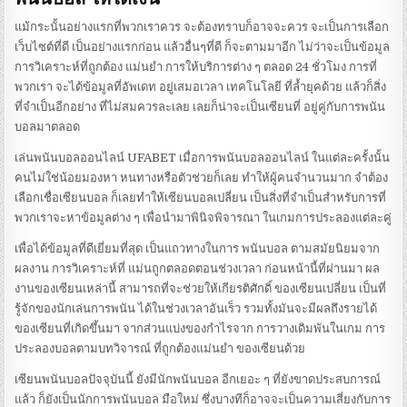
แม้กระนั้นอย่างแรกที่พวกเราควร จะต้องทราบก็อาจจะควร จะเป็นการเลือก
เว็บไซต์ที่ดี เป็นอย่างแรกก่อน แล้วอื่นๆที่ดี ก็จะตามมาอีก ไม่ว่าจะเป็นข้อมูล
การวิเคราะห์ที่ถูกต้อง แม่นยำ การให้บริการต่าง ๆ ตลอด 24 ชั่วโมง การที่
พวกเรา จะได้ข้อมูลที่อัพเดท อยู่เสมอเวลา เทคโนโลยี ที่ล้ำยุคด้วย แล้วก็สิ่ง
ที่จำเป็นอีกอย่าง ที่ไม่สมควรละเลย เลยก็น่าจะเป็นเซียนที่ อยู่คู่กับการพนัน
บอลมาตลอด
เล่นพนันบอลออนไลน์ UFABET เมื่อการพนันบอลออนไลน์ ในแต่ละครั้งนั้น
คนไม่ใช่น้อยมองหา หนทางหรือตัวช่วยก็เลย ทำให้ผู้คนจำนวนมาก จำต้อง
เลือกเชื่อเซียนบอล ก็เลยทำให้เซียนบอลเปลี่ยน เป็นสิ่งที่จำเป็นสำหรับการที่
พวกเราจะหาข้อมูลต่าง ๆ เพื่อนำมาพินิจพิจารณา ในเกมการประลองแต่ละคู่
เพื่อได้ข้อมูลที่ดีเยี่ยมที่สุด เป็นแถวทางในการ พนันบอล ตามสมัยนิยมจาก
ผลงาน การวิเคราะห์ที่ แม่นถูกตลอดตอนช่วงเวลา ก่อนหน้านี้ที่ผ่านมา ผล
งานของเซียนเหล่านี้ สามารถที่จะช่วยให้เกียรติศักดิ์ ของเซียนเปลี่ยน เป็นที่
รู้จักของนักเล่นการพนัน ได้ในช่วงเวลาอันเร็ว รวมทั้งมันจะมีผลถึงรายได้
ของเซียนที่เกิดขึ้นมา จากส่วนแบ่งของกำไรจาก การวางเดิมพันในเกม การ
ประลองบอลตามบทวิจารณ์ ที่ถูกต้องแม่นยำ ของเซียนด้วย
เซียนพนันบอลปัจจุบันนี้ ยังมีนักพนันบอล อีกเยอะ ๆ ที่ยังขาดประสบการณ์
แล้ว ก็ยังเป็นนักการพนันบอล มือใหม่ ซึ่งบางทีก็อาจจะเป็นความเสี่ยงกับการ