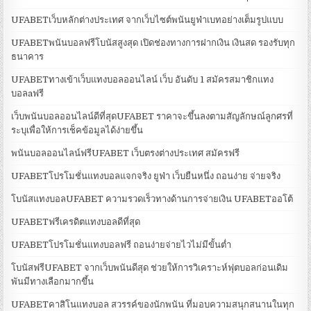
UFABETเว็บหลักต่างประเทศ จากเว็บไซต์พนันยูฟ่าเบทอย่างเต็มรูปแบบ
UFABETพนันบอลฟรีโบนัสสูงสุด เปิดช่องทางการฝากเงิน เงินสด รองรับทุก
ธนาคาร
UFABETทางเข้าเว็บแทงบอลออนไลน์ เว็บ อันดับ 1 สมัครสมาชิกแทง
บอลaฟรี
เว็บพนันบอลออนไลน์ดีที่สุดUFABET ราคาจะขึ้นลงตามสัญลักษณ์ลูกศรที่
ระบุเพื่อให้การเช็คข้อมูลได้ง่ายขึ้น
พนันบอลออนไลน์ฟรีUFABET เว็บตรงต่างประเทศ สมัครฟรี
UFABETโปรโมชั่นแทงบอลแจกจริง ยูฟ่า เว็บยืนหนึ่ง ถอนง่าย จ่ายจริง
โบนัสแทงบอลUFABET ความรวดเร็วทางด้านการจ่ายเงิน UFABETออโต้
UFABETฟรีเครดิตแทงบอลดีที่สุด
UFABETโปรโมชั่นแทงบอลฟรี ถอนง่ายจ่ายไวไม่มีขั้นต่ำ
โบนัสฟรีUFABET จากเว็บพนันดีสุด ช่วยให้การวิเคราะห์ฟุตบอลก่อนเดิม
พันมีทางเลือกมากขึ้น
UFABETคาสิโนแทงบอล สวรรค์ของนักพนัน ที่มอบความสนุกสนานในทุก