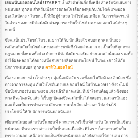
เล่นพนันบอลออนไลน์ UFABET
เป็นสิ่งจำเป็นอีกสิ่งหนึ่ง สำหรับนักเล่นการ
พนันบอล ทุกคน สำหรับเพื่อการตกลงใจ เลือกลงทุนกับเว็บไซต์ แทงบอล
ออนไลน์ต่าง ๆ ในขณะนี้ ที่มีอยู่จำนวน ไม่ใช่น้อยเหมือน กับการพิเคราะห์
ในส่วน ของการมีข้อบังคับต่างๆมารองรับเว็บไซต์ แทงบอลออนไลน์ต่าง ๆ
พวกนี้
ซึ่งจะเป็นประโยชน์ ในระยะยาวให้กับ นักเสี่ยงโชคบอลทุกคน นั่นเอง
เหมือนกันกับเว็บไซต์ แทงบอลต่างชาติ ซึ่งโดยส่วนมาก จะเป็นเว็บที่ถูกตาม
กฎหมาย ทั้งหมดทั้งปวง กับการมีข้อบังคับ รองรับอย่างแม่นยำนั่นเอง รวมทั้ง
ยังได้ผลพลอย ได้อย่างหนึ่ง กับการผลิตคุณประโยชน์ ในระยะยาวให้กับ
นักการพนันบอล ทุกคน
คาสิโนออนไลน์
เนื่องจากอย่างต่ำ เว็บต่าง ๆ กลุ่มนี้จะผิดจับ รวมทั้งจะไม่ปิดตัวลง อีกด้วย ซึ่ง
ต่างจากการลงทุน กับเว็บไซต์แทงบอล ออนไลน์ ในบ้านพวกเรา ซึ่งจะไม่มี
ข้อบังคับรองรับ อย่างแจ่มแจ้ง แล้วก็น่าจะเป็น ที่เข้าใจกันดีอยู่แล้ว ซึ่งช่อง
ทาง ที่จะโดนจับแล้ว ก็เว็บถูกปิดลงซึ่งจะเกิดขึ้น ได้ตลอดระยะเวลานั่นเอง
และ ก็จะเป็นการทำความ เสียหาย รวมทั้งเสียเวล่ำเวลา ไปอย่างไร้
ประโยชน์ ให้กับนักการพนันบอลนั่นเอง
เซียนพนันบอลสำหรับขั้นตอนที่ พวกเราจะพรีเซ็นท์สำหรับ ในการเป็นเซียน
พนันบอล ที่พวกเรากล่าวว่าเป็นขั้นตอนเบื้องต้น ที่ใคร ๆ ก็สามารถทำเป็น
เพราะว่านอก เหนือจากจะเป็นเซียนพนันบอล แล้วยังส่งผลให้การเล่น การ