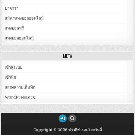
บาคาร่า
สมัครแทงบอลออนไลน์
แทงบอลฟรี
แทงบอลออนไลน์
META
เข้าสู่ระบบ
เข้าฟีด
แสดงความเห็นฟีด
WordPress.org
Copyright © 2026 ข่าวกีฬารอบโลกวันนี้